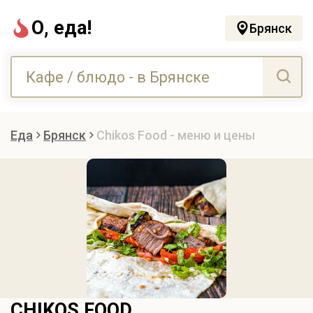
О, еда!
Брянск
Еда
Брянск
Chikos Food - меню и цены
CHIKOS FOOD