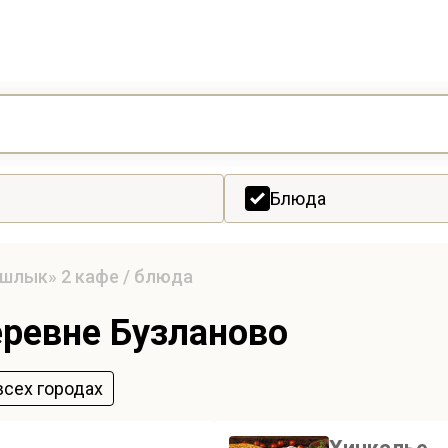
Блюда
ашлык»
2 кафе / блюда
ревне Бузланово
всех городах