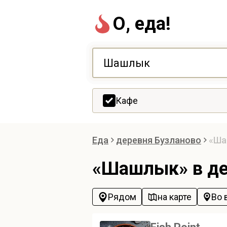
О, еда!
Кафе
Еда
деревня Бузланово
«Ш
«Шашлык» в де
Рядом
на карте
Во 