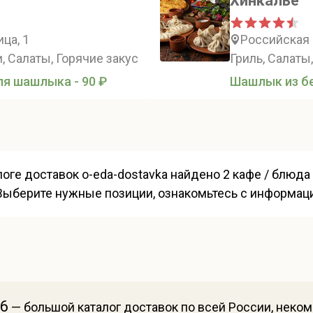
Хинкалье
ца, 1
Российская 
, Салаты, Горячие закуски, Супы
Гриль, Салаты
ля шашлыка - 90 ₽
Шашлык из бе
оге доставок o-eda-dostavka найдено 2 кафе / блюда
 Выберите нужные позиции, ознакомьтесь с информаци
26
— большой каталог доставок по всей России, неко