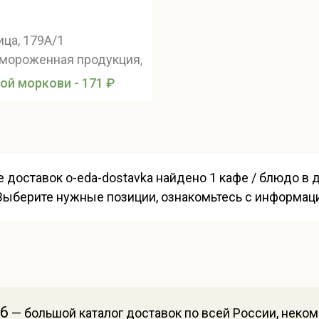
ца, 179А/1
мороженная продукция, Восточная кухня, Сезонное 
ой моркови - 171 ₽
ге доставок o-eda-dostavka найдено 1 кафе / блюдо в
 Выберите нужные позиции, ознакомьтесь с информаци
26
— большой каталог доставок по всей России, неко