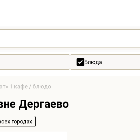
Блюда
ат»
1 кафе / блюдо
вне Дергаево
всех городах