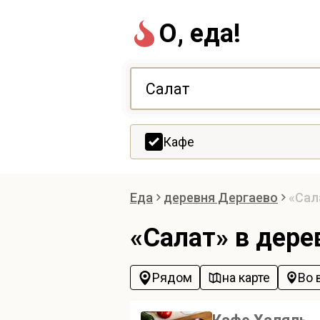
О, еда!
Кафе
Еда
деревня Дергаево
«Сал
«Салат» в дере
Рядом
на карте
Во 