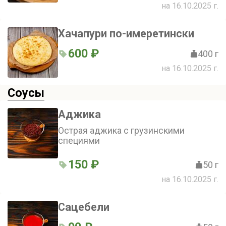
на 16.10.2025 г.
Хачапури по-имеретински
600 ₽
400 г
на 16.10.2025 г.
Соусы
Аджика
Острая аджика с грузинскими
специями
150 ₽
50 г
на 16.10.2025 г.
Сацебели