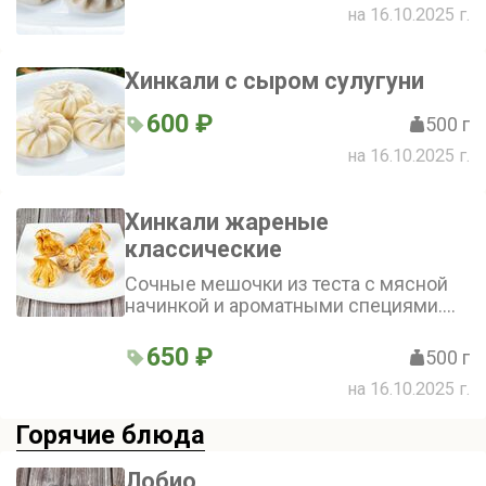
на 16.10.2025 г.
Хинкали с сыром сулугуни
600 ₽
500 г
на 16.10.2025 г.
Хинкали жареные
классические
Сочные мешочки из теста с мясной
начинкой и ароматными специями.
Они имеют уникальную форму и
отличаются насыщенным вкусом.
650 ₽
500 г
Блюдо подают обжаренным, что
на 16.10.2025 г.
придаёт ему особую пикантность (5
шт.)
Горячие блюда
Лобио