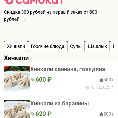
Скидка
300 рублей
на первый заказ от 800
рублей. →
Хинкали
Горячие блюда
Супы
Шашлык
Г
Хинкали
Хинкали свинина, говядина
600 ₽
500 г
на 16.10.2025 г.
Хинкали из баранины
620 ₽
500 г