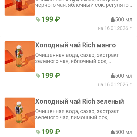
чёрного чая, яблочный сок, регулятор
кислотности лимонная кислота,
антиокислитель аскорбиновая
199 ₽
500 мл
кислота, ароматизаторы
на 16.01.2026 г.
Холодный чай Rich манго
Очищенная вода, сахар, экстракт
зеленого чая, яблочный сок,
антиокислитель аскорбиновая
кислота, регуляторы кислотности
199 ₽
500 мл
(лимонная кислота, цитрат натрия 3-
на 16.01.2026 г.
замещенный), ароматизаторы
Холодный чай Rich зеленый
Очищенная вода, сахар, экстракт
зеленого чая, лимонный сок,
антиокислитель-аскорбиновая
кислота, регуляторы кислотности
199 ₽
500 мл
(лимонная кислота, цитрат натрия 3-