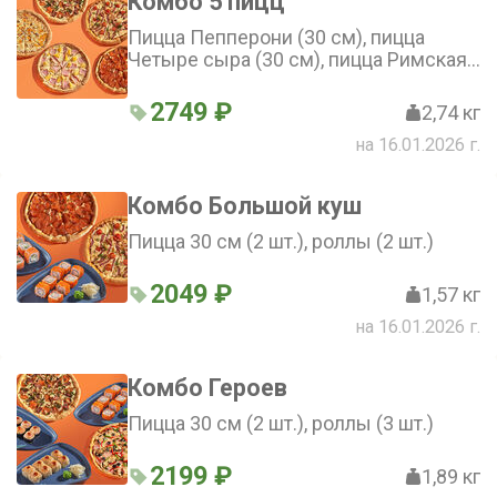
Комбо 5 пицц
Пицца Пепперони (30 см), пицца
Четыре сыра (30 см), пицца Римская
(30 см), пицца Гавайская (30 см),
пицца Охотничья (30 см)
2749 ₽
2,74 кг
на 16.01.2026 г.
Комбо Большой куш
Пицца 30 см (2 шт.), роллы (2 шт.)
2049 ₽
1,57 кг
на 16.01.2026 г.
Комбо Героев
Пицца 30 см (2 шт.), роллы (3 шт.)
2199 ₽
1,89 кг