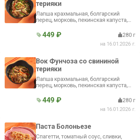
терияки
Лапша крахмальная, болгарский
перец, морковь, пекинская капуста,
лук репчатый, зеленый лук, соус
терияки, цыпленок
449 ₽
280 г
на 16.01.2026 г.
Вок Фунчоза со свининой
терияки
Лапша крахмальная, болгарский
перец, морковь, пекинская капуста,
лук репчатый, зеленый лук, соус
терияки, свинина
449 ₽
280 г
на 16.01.2026 г.
Паста Болоньезе
Спагетти, томатный соус, сливки,