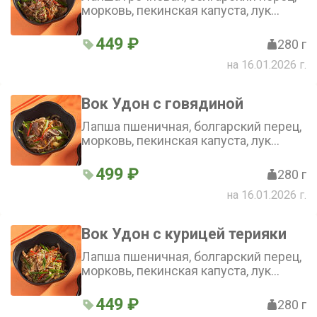
морковь, пекинская капуста, лук
репчатый, зеленый лук, соус терияки,
свинина
449 ₽
280 г
на 16.01.2026 г.
Вок Удон с говядиной
Лапша пшеничная, болгарский перец,
морковь, пекинская капуста, лук
репчатый, зеленый лук, соус терияки,
говядина
499 ₽
280 г
на 16.01.2026 г.
Вок Удон с курицей терияки
Лапша пшеничная, болгарский перец,
морковь, пекинская капуста, лук
репчатый, зеленый лук, соус терияки,
цыпленок
449 ₽
280 г