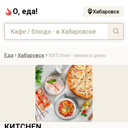
О, еда!
Хабаровск
Еда
Хабаровск
КИТchen - меню и цены
КИТCHEN