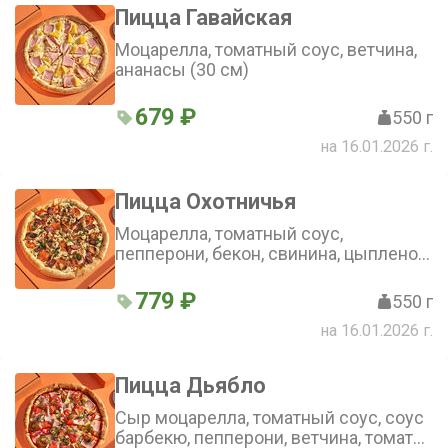
Пицца Гавайская
Моцарелла, томатный соус, ветчина,
ананасы (30 см)
679 ₽
550 г
на 16.01.2026 г.
Пицца Охотничья
Моцарелла, томатный соус,
пепперони, бекон, свинина, цыпленок,
колбаски охотничьи, шампиньоны,
зелень (30 см)
779 ₽
550 г
на 16.01.2026 г.
Пицца Дьябло
Сыр моцарелла, томатный соус, соус
барбекю, пепперони, ветчина, томаты,