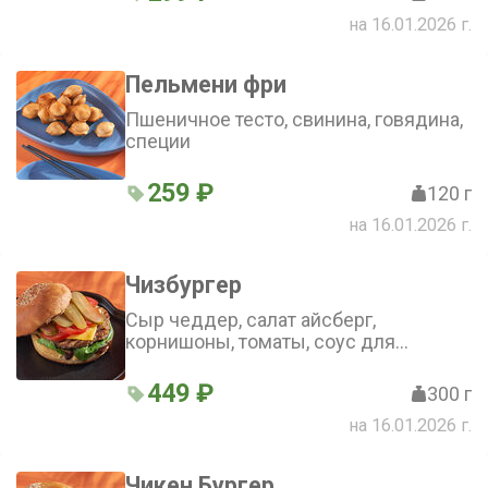
на 16.01.2026 г.
Пельмени фри
Пшеничное тесто, свинина, говядина,
специи
259 ₽
120 г
на 16.01.2026 г.
Чизбургер
Сыр чеддер, салат айсберг,
корнишоны, томаты, соус для
бургера, котлета из свинины и
говядины, соус барбекю
449 ₽
300 г
на 16.01.2026 г.
Чикен Бургер