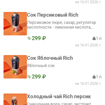
на 16.01.2026 г.
Сок Персиковый Rich
Персиковое пюре, сахар, регулятор
кислотности - лимонная кислота,
вода. Изготовлен из
концентрированного пюре
299 ₽
1 л
на 16.01.2026 г.
Сок Яблочный Rich
Яблочный сок
299 ₽
1 л
на 16.01.2026 г.
Холодный чай Rich персик
Очищенная вода, сахар, экстракт