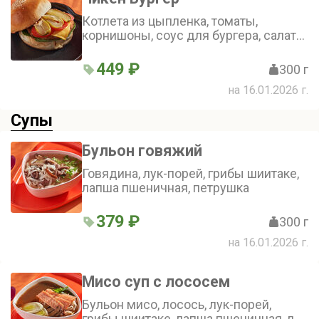
Котлета из цыпленка, томаты,
корнишоны, соус для бургера, салат
айсберг
449 ₽
300 г
на 16.01.2026 г.
Супы
Бульон говяжий
Говядина, лук-порей, грибы шиитаке,
лапша пшеничная, петрушка
379 ₽
300 г
на 16.01.2026 г.
Мисо суп с лососем
Бульон мисо, лосось, лук-порей,
грибы шиитаке, лапша пшеничная, лук