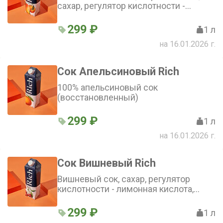
сахар, регулятор кислотности -
лимонная кислота, вода
299 ₽
1 л
на 16.01.2026 г.
Сок Апельсиновый Rich
100% апельсиновый сок
(восстановленный)
299 ₽
1 л
на 16.01.2026 г.
Сок Вишневый Rich
Вишневый сок, сахар, регулятор
кислотности - лимонная кислота,
вода. Изготовлен из
концентрированного сока
299 ₽
1 л