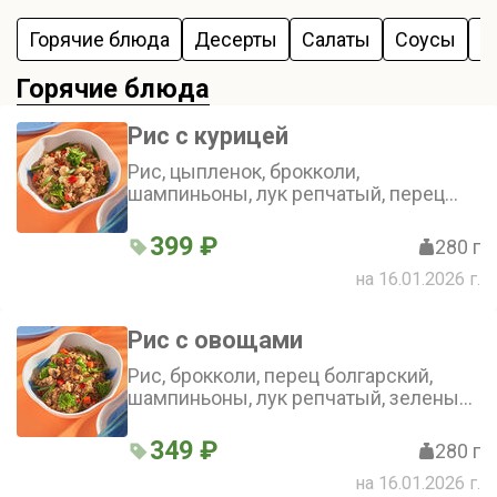
Горячие блюда
Десерты
Салаты
Соусы
З
Горячие блюда
Рис с курицей
Рис, цыпленок, брокколи,
шампиньоны, лук репчатый, перец
болгарский, зеленый лук
399 ₽
280 г
на 16.01.2026 г.
Рис с овощами
Рис, брокколи, перец болгарский,
шампиньоны, лук репчатый, зеленый
лук
349 ₽
280 г
на 16.01.2026 г.