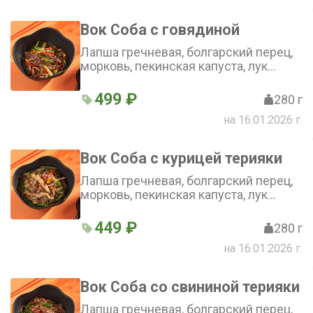
Вок Соба с говядиной
Лапша гречневая, болгарский перец,
морковь, пекинская капуста, лук
репчатый, зеленый лук, соус терияки,
говядина
499 ₽
280 г
на 16.01.2026 г.
Вок Соба с курицей терияки
Лапша гречневая, болгарский перец,
морковь, пекинская капуста, лук
репчатый, зеленый лук, соус терияки,
цыпленок
449 ₽
280 г
на 16.01.2026 г.
Вок Соба со свининой терияки
Лапша гречневая, болгарский перец,