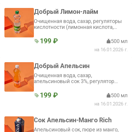
Добрый Лимон-лайм
Очищенная вода, сахар, регуляторы
кислотности (лимонная кислота,
цитрат натрия 3-замещенный),
натуральные ароматизаторы,
199 ₽
500 мл
подсластители (ацесульфам калия,
на 16.01.2026 г.
аспартам), консервант сорбат калия.
Содержит источник фенилаланина
Добрый Апельсин
Очищенная вода, сахар,
апельсиновый сок 3%, регулятор
кислотности лимонная кислота,
витамин С (аскорбиновая кислота),
199 ₽
500 мл
натуральные ароматизаторы,
на 16.01.2026 г.
стабилизаторы (гуммиарабик, эфиры
глицерины и смоляных кислот),
подсластитель сахаринат натрия,
Сок Апельсин-Манго Rich
краситель каротины, консервант
сорбат калия
Апельсиновый сок, пюре из манго,