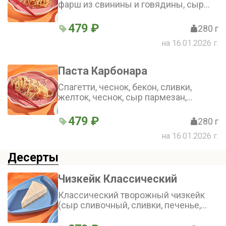
фарш из свинины и говядины, сыр
пармезан, лук, чеснок, прованские
травы
479 ₽
280 г
на 16.01.2026 г.
Паста Карбонара
Спагетти, чеснок, бекон, сливки,
желток, чеснок, сыр пармезан,
прованские травы
479 ₽
280 г
на 16.01.2026 г.
Десерты
Чизкейк Классический
Классический творожный чизкейк
(сыр сливочный, сливки, печенье,
масло сливочное, желатин, яйцо)