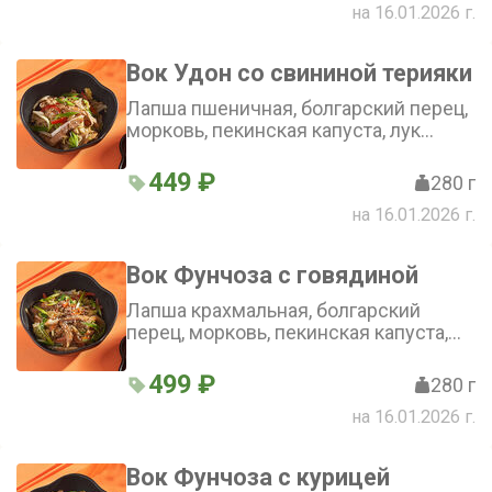
на 16.01.2026 г.
Вок Удон со свининой терияки
Лапша пшеничная, болгарский перец,
морковь, пекинская капуста, лук
репчатый, зеленый лук, соус терияки,
свинина
449 ₽
280 г
на 16.01.2026 г.
Вок Фунчоза с говядиной
Лапша крахмальная, болгарский
перец, морковь, пекинская капуста,
лук репчатый, зеленый лук, соус
терияки, говядина
499 ₽
280 г
на 16.01.2026 г.
Вок Фунчоза с курицей