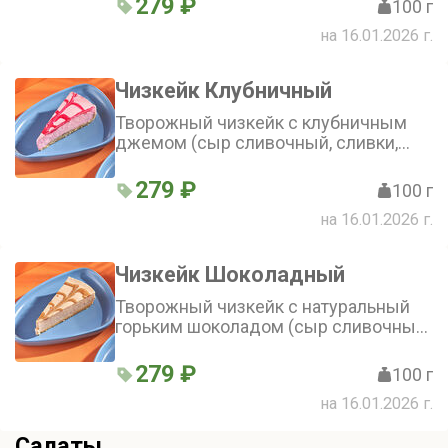
279 ₽
100 г
на 16.01.2026 г.
Чизкейк Клубничный
Творожный чизкейк с клубничным
джемом (сыр сливочный, сливки,
печенье, масло сливочное, желатин,
яйцо, клубничный соус)
279 ₽
100 г
на 16.01.2026 г.
Чизкейк Шоколадный
Творожный чизкейк с натуральный
горьким шоколадом (сыр сливочный,
сливки, печенье, масло сливочное,
желатин, яйцо, шоколад)
279 ₽
100 г
на 16.01.2026 г.
Салаты