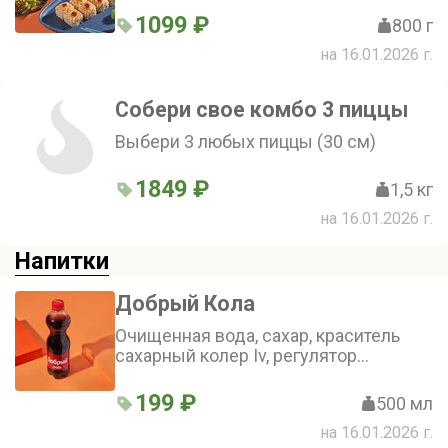
1099 ₽
800 г
на 16.01.2026 г.
Собери свое комбо 3 пиццы
Выбери 3 любых пиццы (30 см)
1849 ₽
1,5 кг
на 16.01.2026 г.
Напитки
Добрый Кола
Очищенная вода, сахар, краситель
сахарный колер Iv, регулятор
кислотности ортофосфорная кислота,
натуральный ароматизатор, кофеин
199 ₽
500 мл
(менее 150 мг/л)
на 16.01.2026 г.