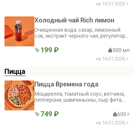
на 16.01.2026 г.
замещенный), инвертный сахарный
сироп, натуральные ароматизаторы
Холодный чай Rich лимон
Очищенная вода, сахар, лимонный
сок, экстракт черного чая, регуляторы
кислотности (лимонная кислота,
цитрат натрия 3-замещенный),
199 ₽
500 мл
натуральные ароматизаторы,
на 16.01.2026 г.
краситель сахарный колер Iv
Пицца
Пицца Времена года
Моцарелла, томатный соус, ветчина,
пепперони, шампиньоны, сыр фета,
томаты, итальянские травы (30 см)
749 ₽
600 г
на 16.01.2026 г.