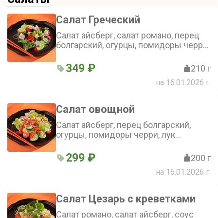
Салат Греческий
Салат айсберг, салат романо, перец
болгарский, огурцы, помидоры черри,
маслины, сыр фета, лук красный,
лимон, масло оливковое
349 ₽
210 г
на 16.01.2026 г.
Салат овощной
Салат айсберг, перец болгарский,
огурцы, помидоры черри, лук
красный
299 ₽
200 г
на 16.01.2026 г.
Салат Цезарь с креветками
Салат романо, салат айсберг, соус