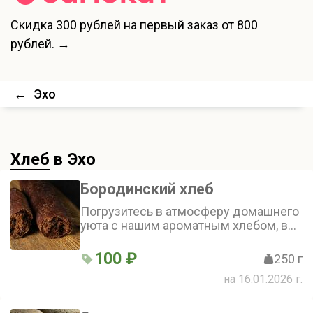
Скидка
300 рублей
на первый заказ от 800
рублей. →
←
Эхо
Хлеб
в Эхо
Бородинский хлеб
Погрузитесь в атмосферу домашнего
уюта с нашим ароматным хлебом, в
котором гармонично сочетаются
натуральные ингредиенты. Каждый
100 ₽
250 г
ломтик — воплощение простоты и
на 16.01.2026 г.
вкуса традиционной выпечки