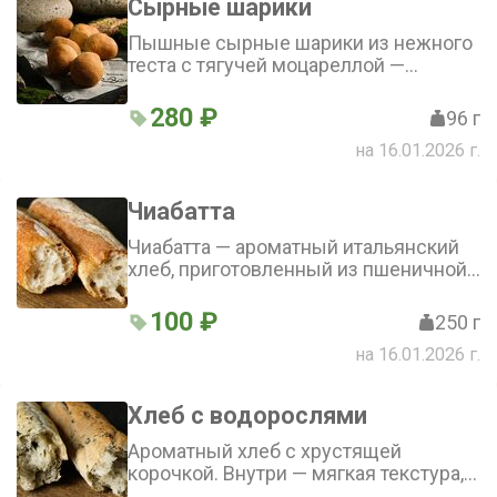
Сырные шарики
Пышные сырные шарики из нежного
теста с тягучей моцареллой —
идеальный выбор для любителей
сыра
280 ₽
96 г
на 16.01.2026 г.
Чиабатта
Чиабатта — ароматный итальянский
хлеб, приготовленный из пшеничной
муки, воды, дрожжей и соли.
Хрустящая корочка и воздушная
100 ₽
250 г
текстура делают его идеальным
на 16.01.2026 г.
дополнением к любым блюдам
Хлеб с водорослями
Ароматный хлеб с хрустящей
корочкой. Внутри — мягкая текстура,
дополненная лёгкими морскими