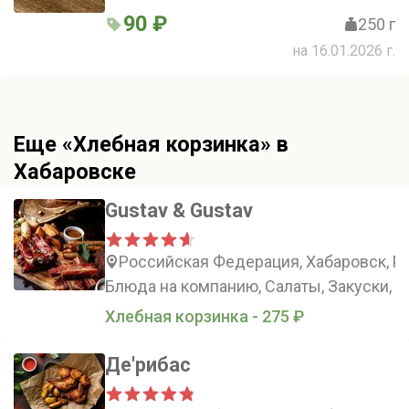
нотками от водорослей. Идеально
90 ₽
250 г
подходит для ценителей необычных
на 16.01.2026 г.
вкусов
Еще «Хлебная корзинка» в
Хабаровске
Gustav & Gustav
Российская Федерация, Хабаровск, Ро
Блюда на компанию, Салаты, Закуски, М
Хлебная корзинка - 275 ₽
Де'рибас