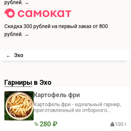
рублей. →
Скидка
300 рублей
на первый заказ от 800
рублей. →
←
Эхо
Гарниры
в Эхо
Картофель фри
Картофель фри - идеальный гарнир,
приготовленный из отборного
картофеля, хрустящий снаружи и
нежный внутри
280 ₽
100 г