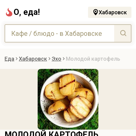
О, еда!
Хабаровск
Еда
Хабаровск
Эхо
Молодой картофель
МОЛОДОЙ КАРТОФЕЛЬ