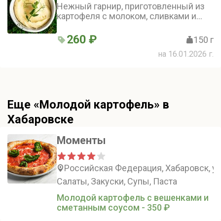
Нежный гарнир, приготовленный из
картофеля с молоком, сливками и
маслом, подарит ощущение
домашнего уюта и тепла
260 ₽
150 г
на 16.01.2026 г.
Еще «Молодой картофель» в
Хабаровске
Моменты
Российская Федерация, Хабаровск, у
Салаты, Закуски, Супы, Паста
Молодой картофель с вешенками и
сметанным соусом - 350 ₽