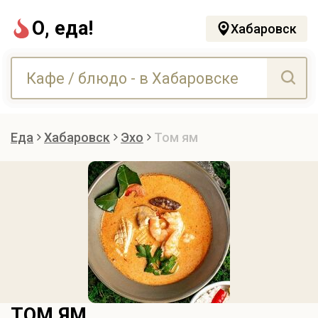
О, еда!
Хабаровск
Еда
Хабаровск
Эхо
Том ям
ТОМ ЯМ