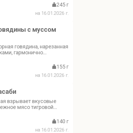
где бастурма из говядины,
245 г
пчёное сало и сыровяленое
на 16.01.2026 г.
грудки гармонично
 луковым джемом и
ом
говядины с муссом
рная говядина, нарезанная
ками, гармонично
пикантной дижонской и
ицей. Лёгкая кислинка от
155 г
о фреша и сока юдзу
на 16.01.2026 г.
солоноватостью соевого
нальностью соуса кимчи.
ядины подаётся с чипсами
асаби
го хлеба и украшен
рая взрывает вкусовые
нежное мясо тигровой
четании с пикантным
мовым соусом из майонеза
140 г
 молока, украшенное соком
на 16.01.2026 г.