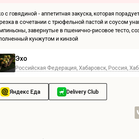
ко с говядиной - аппетитная закуска, которая пораду
резка в сочетании с трюфельной пастой и соусом уна
мпиньоны, завернутые в пшенично-рисовое тесто, со
полненный кунжутом и кинзой
Эхо
Российская Федерация, Хабаровск, Россия, Хаб
Яндекс Еда
Delivery Club