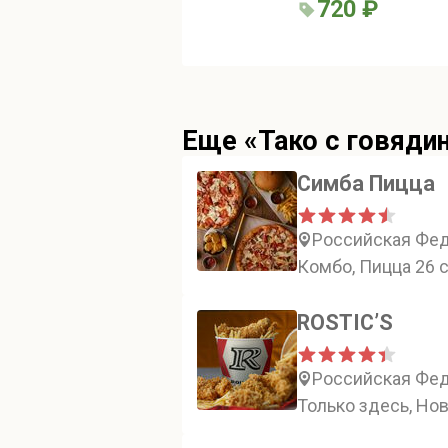
720 ₽
Еще «Тако с говяди
Симба Пицца
Российская Феде
Комбо, Пицца 26 с
ROSTIC’S
Российская Феде
Только здесь, Нов