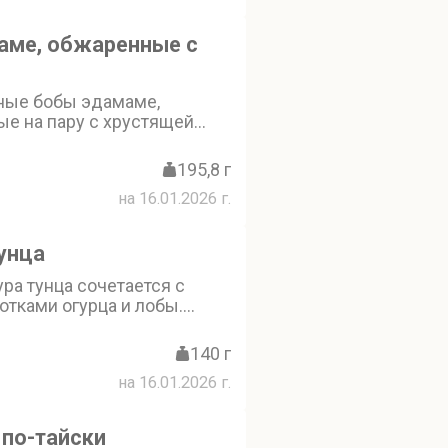
аме, обжаренные с
ные бобы эдамаме,
ые на пару с хрустящей
ю. Традиционная японская
агородным вкусом
195,8 г
на 16.01.2026 г.
тунца
ра тунца сочетается с
тками огурца и лобы.
сло и кунжут придают
пикантность, а свежая
140 г
ет аромат. Татаки из тунца -
на 16.01.2026 г.
бор для закуски
по-тайски