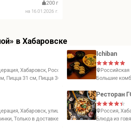
200 г
на 16.01.2026 г.
ной» в Хабаровске
Ichiban
рация, Хабаровск, Россия, Хабаровск, улица Ленина,
Российская 
м, Пицца 31 см, Пицца 36 см
Большие комб
Ресторан 
рация, Хабаровск, улица Льва Толстого, 19А
Россия, Хаб
инки, Только в доставке, Комбо и Ланчи
Блюда из гов