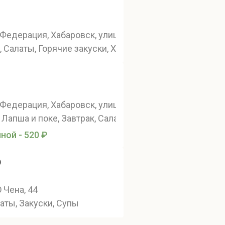
ва-Амурского, 7
Федерация, Хабаровск, улица Льва Толстого, 19
, Салаты, Горячие закуски, Хинкали
Федерация, Хабаровск, улица Дзержинского, 28
, Лапша и поке, Завтрак, Салаты
ной - 520 ₽
o
езд 4
 Чена, 44
аты, Закуски, Супы