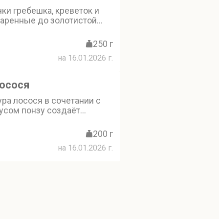
ки гребешка, креветок и
жаренные до золотистой
правленные соусом унаги.
 украшено кунжутом и
250 г
м, которые добавляют
на 16.01.2026 г.
ромат. Шашлычки из
в — отличное начало
лосося
ра лосося в сочетании с
усом понзу создаёт
блюдо. Лёгкость и
уски подчёркивают
200 г
ус рыбы. Татаки из лосося -
на 16.01.2026 г.
бор для начала трапезы