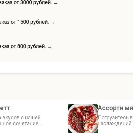
заказ от 3000 рублей. →
каз от 1500 рублей. →
каз от 800 рублей. →
етт
Ассорти м
р вкусов с нашей
Погрузитесь 
анное сочетание
наслаждений с
иошь и разнообразных
изысканное а