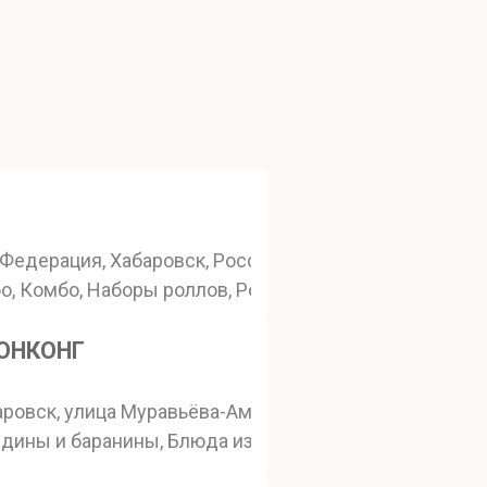
 66
Федерация, Хабаровск, Россия, Хабаровск, Пионерска
о, Комбо, Наборы роллов, Роллы
ГОНКОНГ
аровск, улица Муравьёва-Амурского, 4
ядины и баранины, Блюда из свинины, Блюда из птиц