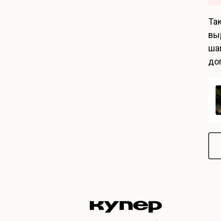
Та
вы
ша
до