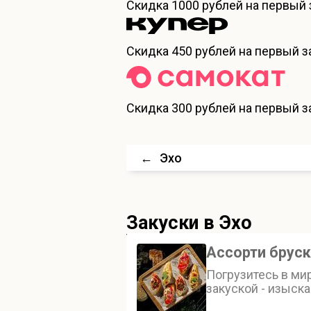
Скидка
1000 рублей
на первый 
Скидка
450 рублей
на первый за
Скидка
300 рублей
на первый за
←
Эхо
Закуски
в Эхо
Ассорти бруск
Погрузитесь в ми
закуской - изыск
нежного хлеба бр