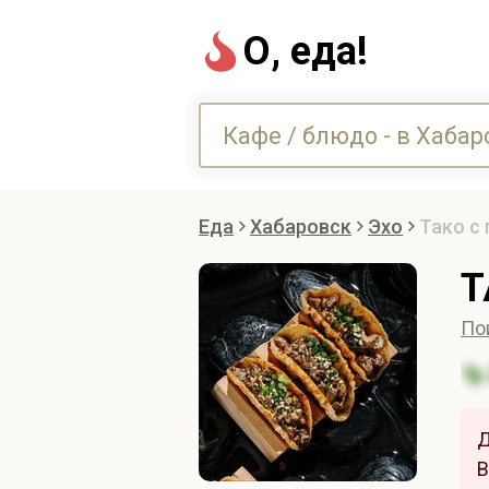
О, еда!
Еда
Хабаровск
Эхо
Тако с
Т
По
Д
В