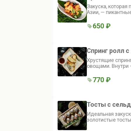
Закуска, которая 
Азии, — пикантные
ям, украшенные к
650 ₽
Спринг ролл 
Хрустящие спринг
овощами. Внутри 
лапша, древесные
болгарский пере
770 ₽
луком. Блюдо соч
насыщенный вку
Тосты с сель
Идеальная закуск
золотистые тосты
с пикантной сель