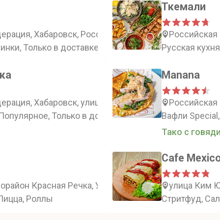
Ткемали
рация, Хабаровск, Россия, Хабаровск, улица Муравьё
Российская 
инки, Только в доставке, Комбо и Ланчи
Русская кухня
чка
Manana
ерация, Хабаровск, улица Муравьёва-Амурского, 7
Российская 
Популярное, Только в доставке, Супер Бокс
Вафли Special
Тако с говяди
Cafe Mexic
орайон Красная Речка, Ульяновская улица, 189, подъ
улица Ким Ю
 Пицца, Роллы
Стритфуд, Сал