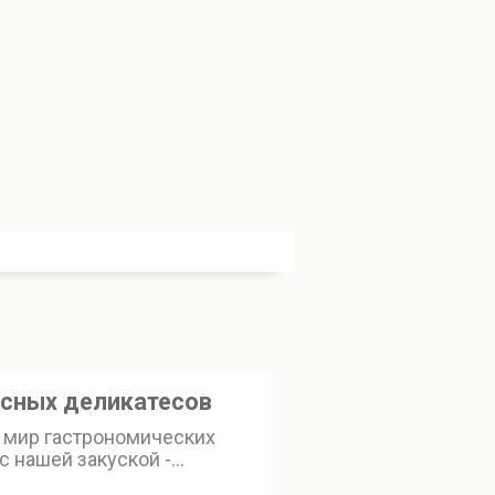
ясных деликатесов
в мир гастрономических
 нашей закуской -
ссорти мясных