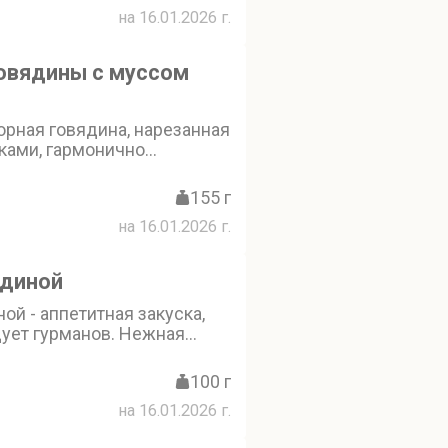
пчёное сало и сыровяленое
на 16.01.2026 г.
грудки гармонично
 луковым джемом и
ом
говядины с муссом
рная говядина, нарезанная
ками, гармонично
пикантной дижонской и
ицей. Лёгкая кислинка от
155 г
о фреша и сока юдзу
на 16.01.2026 г.
солоноватостью соевого
нальностью соуса кимчи.
ядины подаётся с чипсами
ядиной
го хлеба и украшен
ной - аппетитная закуска,
дует гурманов. Нежная
ка в сочетании с
стой и соусом унаги,
100 г
ы и шампиньоны,
на 16.01.2026 г.
пшенично-рисовое тесто,
вторимый вкус,