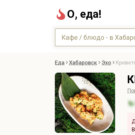
О, еда!
Еда
Хабаровск
Эхо
Кревет
К
По
Д
В