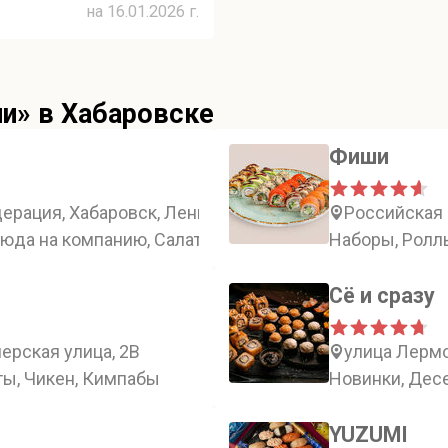
на 16.01.2026 г.
и» в Хабаровске
Фиши
ерация, Хабаровск, Ленинградская улица, 18
Российская 
люда на компанию, Салаты, Закуски
Наборы, Ролл
Сё и сразу
ерская улица, 2В
улица Лермо
ты, Чикен, Кимпабы
Новинки, Десе
YUZUMI