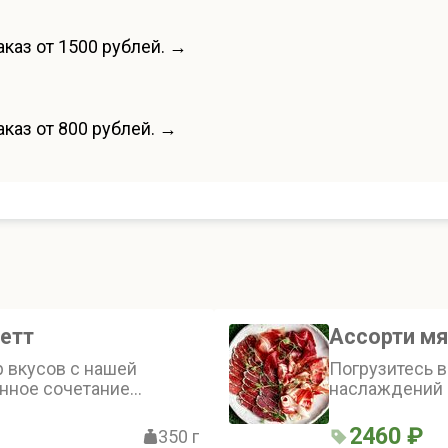
каз от 1500 рублей. →
каз от 800 рублей. →
етт
Ассорти м
р вкусов с нашей
Погрузитесь 
анное сочетание
наслаждений с
иошь и разнообразных
изысканное а
вочного крема до
деликатесов, 
2460 ₽
350 г