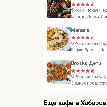
Российская Фед
Мангал, Лепка, Са
Manana
Российская Фед
Вафли Special, Ла
Brosko Дети
Российская Фед
Зимнее предложен
Еще кафе в Хабаров