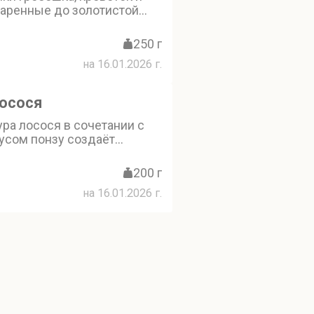
жаренные до золотистой
правленные соусом унаги.
 украшено кунжутом и
250 г
м, которые добавляют
на 16.01.2026 г.
ромат. Шашлычки из
в — отличное начало
лосося
ра лосося в сочетании с
усом понзу создаёт
блюдо. Лёгкость и
уски подчёркивают
200 г
ус рыбы. Татаки из лосося -
на 16.01.2026 г.
бор для начала трапезы