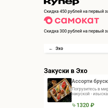
Скидка
450 рублей
на первый за
Скидка
300 рублей
на первый за
←
Эхо
Закуски
в Эхо
Ассорти бруск
Погрузитесь в ми
закуской - изыск
нежного хлеба бр
топпингов: от сли
1320 ₽