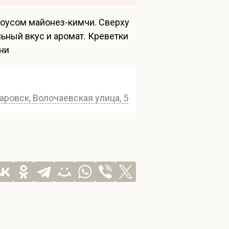
соусом майонез-кимчи. Сверху
ьный вкус и аромат. Креветки
хни
аровск, Волочаевская улица, 54