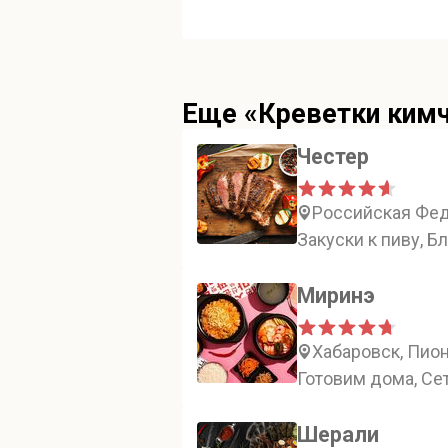
Еще «Креветки кимч
Честер
Российская Фед
Закуски к пиву, Б
Миринэ
Хабаровск, Пион
Готовим дома, Се
Шерали