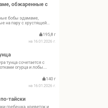
кунжутом и кинзой
аме, обжаренные с
ные бобы эдамаме,
ые на пару с хрустящей
ю. Традиционная японская
агородным вкусом
195,8 г
на 16.01.2026 г.
тунца
ра тунца сочетается с
тками огурца и лобы.
сло и кунжут придают
пикантность, а свежая
140 г
ет аромат. Татаки из тунца -
на 16.01.2026 г.
бор для закуски
по-тайски
ки гребешка, креветок и