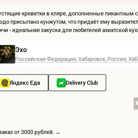
устящие креветки в кляре, дополненные пикантным 
юдо присыпано кунжутом, что придаёт ему выразител
мчи - идеальная закуска для любителей азиатской ку
Эхо
Российская Федерация, Хабаровск, Россия, Хаб
Яндекс Еда
Delivery Club
заказ от 3000 рублей. →