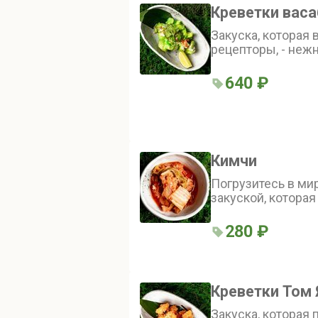
Креветки васа
Закуска, которая
рецепторы, - неж
креветки в сочет
васаби и кремовы
640 ₽
и сгущённого мол
лайма
Кимчи
Погрузитесь в ми
закуской, котора
пикантность и ау
кухни - идеально д
280 ₽
смелые гастроно
Креветки Том
Закуска, которая 