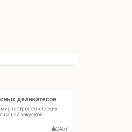
ясных деликатесов
в мир гастрономических
 нашей закуской -
ссорти мясных
где бастурма из говядины,
245 г