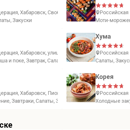
ерация, Хабаровск, Свободный переулок, 11
Российская 
латы, Закуски
Моти-морожен
Хума
ерация, Хабаровск, улица Дзержинского, 28
Российская 
пша и поке, Завтрак, Салаты
Салаты, Закус
Корея
ерация, Хабаровск, Пионерская улица, 2В
Российская 
ие, Завтраки, Салаты, Закуски
Холодные зак
ске