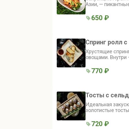
Азии, — пикантные
ям, украшенные к
650 ₽
Спринг ролл 
Хрустящие спринг
овощами. Внутри 
лапша, древесные
болгарский пере
770 ₽
луком. Блюдо соч
насыщенный вку
Тосты с сель
Идеальная закуск
золотистые тосты
с пикантной сель
720 ₽