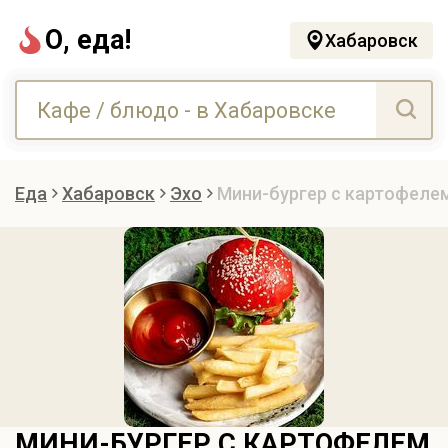
О, еда!
Хабаровск
Еда
Хабаровск
Эхо
Мини-бургер с картофеле
МИНИ-БУРГЕР С КАРТОФЕЛЕМ