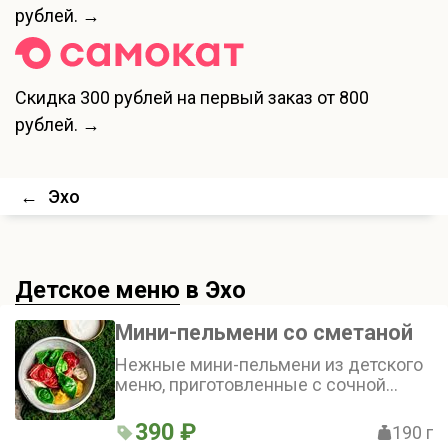
рублей. →
Скидка
300 рублей
на первый заказ от 800
рублей. →
←
Эхо
Детское меню
в Эхо
Мини-пельмени со сметаной
Нежные мини-пельмени из детского
меню, приготовленные с сочной
говядиной и сливочным маслом,
идеально дополняются нежной
390 ₽
190 г
сметаной — идеальный выбор для