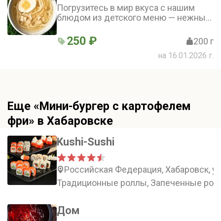
Погрузитесь в мир вкуса с нашим
блюдом из детского меню — нежным
супом на основе куриного филе,
который дополнен домашней лапшой
250 ₽
200 г
и отварным яйцом. Это идеальный
на 16.01.2026 г.
выбор для маленьких гурманов!
Еще «Мини-бургер с картофелем
фри» в Хабаровске
Kushi-Sushi
Российская Федерация, Хабаровск, у
Традиционные роллы, Запеченные ролл
Дом