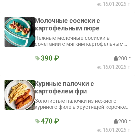
на 16.01.2026 г.
маленьких гурманов!
Молочные сосиски с
картофельным пюре
Нежные молочные сосиски в
сочетании с мягким картофельным
пюре создают гармоничное блюдо.
Картофельное пюре приобретает
390 ₽
200 г
сливочный вкус благодаря
на 16.01.2026 г.
добавлению молока и сливочного
масла. Сосиски придают блюду
лёгкую солоноватость
Куриные палочки с
картофелем фри
Золотистые палочки из нежного
куриного филе в хрустящей корочке
из панировочных сухарей. Подаются
с классическими ломтиками
470 ₽
200 г
картофеля фри. Дополняется блюдо
на 16.01.2026 г.
соусами — майонезом и кетчупом