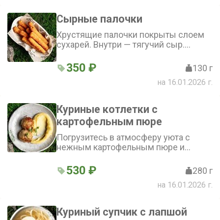
Сырные палочки
Хрустящие палочки покрыты слоем
сухарей. Внутри — тягучий сыр.
Подаются с соусом из майонеза и
кетчупа
350 ₽
130 г
на 16.01.2026 г.
Куриные котлетки с
картофельным пюре
Погрузитесь в атмосферу уюта с
нежным картофельным пюре и
сочными куриными котлетками из
нашего детского меню — идеальный
530 ₽
280 г
выбор для маленьких гурманов!
на 16.01.2026 г.
Куриный супчик с лапшой