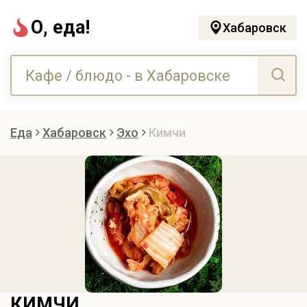
О, еда!
Хабаровск
Еда
Хабаровск
Эхо
Кимчи
КИМЧИ