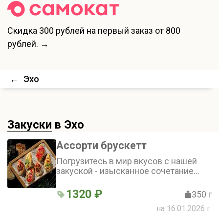
Скидка
300 рублей
на первый заказ от 800
рублей. →
←
Эхо
Закуски
в Эхо
Ассорти брускетт
Погрузитесь в мир вкусов с нашей
закуской - изысканное сочетание
нежного хлеба бриошь и
разнообразных топпингов: от
1320 ₽
350 г
сливочного крема до тартара из
на 16.01.2026 г.
говядины и морепродуктов. Каждый