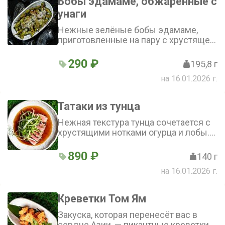
Бобы эдамаме, обжаренные с
унаги
Нежные зелёные бобы эдамаме,
приготовленные на пару с хрустящей
морской солью. Традиционная
японская закуска с благородным
290 ₽
195,8 г
вкусом
на 16.01.2026 г.
Татаки из тунца
Нежная текстура тунца сочетается с
хрустящими нотками огурца и лобы.
Оливковое масло и кунжут придают
блюду лёгкую пикантность, а свежая
890 ₽
140 г
кинза добавляет аромат. Татаки из
на 16.01.2026 г.
тунца - идеальный выбор для закуски
Креветки Том Ям
Закуска, которая перенесёт вас в
сердце Азии, — пикантные креветки в