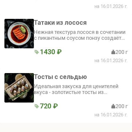
посыпанные зелёным луком. Блюдо
на 16.01.2026 г.
сочетает лёгкость и насыщенный
вкус
Татаки из лосося
Нежная текстура лосося в сочетании
с пикантным соусом понзу создаёт
гармоничное блюдо. Лёгкость и
свежесть закуски подчёркивают
1430 ₽
200 г
качество и вкус рыбы. Татаки из
на 16.01.2026 г.
лосося - идеальный выбор для
начала трапезы
Тосты с сельдью
Идеальная закуска для ценителей
вкуса - золотистые тосты из
бородинского хлеба с пикантной
сельдью и ароматным луком
720 ₽
200 г
на 16.01.2026 г.