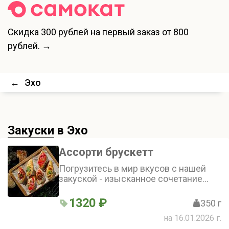
Скидка
300 рублей
на первый заказ от 800
рублей. →
←
Эхо
Закуски
в Эхо
Ассорти брускетт
Погрузитесь в мир вкусов с нашей
закуской - изысканное сочетание
нежного хлеба бриошь и
разнообразных топпингов: от
1320 ₽
350 г
сливочного крема до тартара из
на 16.01.2026 г.
говядины и морепродуктов. Каждый