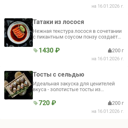
посыпанные зелёным луком. Блюдо
на 16.01.2026 г.
сочетает лёгкость и насыщенный
вкус
Татаки из лосося
Нежная текстура лосося в сочетании
с пикантным соусом понзу создаёт
гармоничное блюдо. Лёгкость и
свежесть закуски подчёркивают
1430 ₽
200 г
качество и вкус рыбы. Татаки из
на 16.01.2026 г.
лосося - идеальный выбор для
начала трапезы
Тосты с сельдью
Идеальная закуска для ценителей
вкуса - золотистые тосты из
бородинского хлеба с пикантной
сельдью и ароматным луком
720 ₽
200 г
на 16.01.2026 г.