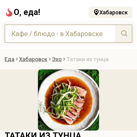
О, еда!
Хабаровск
Еда
Хабаровск
Эхо
Татаки из тунца
ТАТАКИ ИЗ ТУНЦА