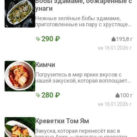
Бобы эдамаме, обжаренные с
унаги
Нежные зелёные бобы эдамаме,
приготовленные на пару с хрустящей
морской солью. Традиционная
японская закуска с благородным
290 ₽
195,8 г
вкусом
на 16.01.2026 г.
Кимчи
Погрузитесь в мир ярких вкусов с
нашей закуской, которая воплощает
всю пикантность и аутентичность
корейской кухни - идеально для тех,
280 ₽
100 г
кто ценит смелые гастрономические
на 16.01.2026 г.
впечатления
Креветки Том Ям
Закуска, которая перенесёт вас в
сердце Азии, — пикантные креветки в