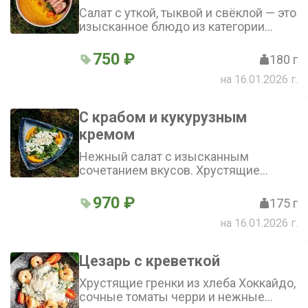
Салат с уткой, тыквой и свёклой — это
изысканное блюдо из категории
салатов, которое сочетает в себе
нежность утиной грудки, сладость
750 ₽
180 г
тыквы и свёклы, а также пикантные
на 16.01.2026 г.
нотки тимьяна и розмарина
С крабом и кукурузным
кремом
Нежный салат с изысканным
сочетанием вкусов. Хрустящие
овощи гармонично дополняют мясо
краба, а кукурузный крем придаёт
970 ₽
175 г
блюду лёгкую кремовость. Кунжут и
на 16.01.2026 г.
нотки юдзу добавляют пикантности
Цезарь с креветкой
Хрустящие гренки из хлеба Хоккайдо,
сочные томаты черри и нежные