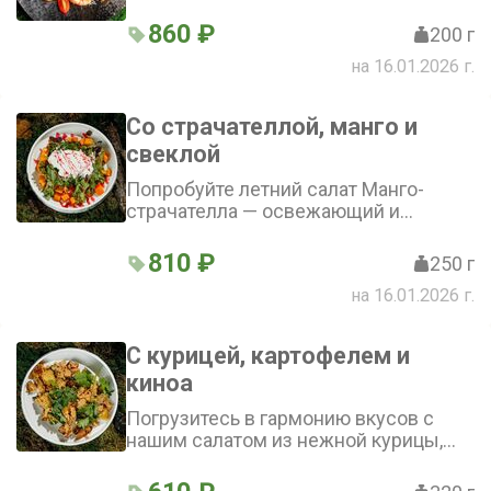
тигровые креветки гармонично
сочетаются в салате. Листья романо
860 ₽
200 г
придают свежесть, а соус «Цезарь»
на 16.01.2026 г.
объединяет все вкусы. Завершает
картину пикантный пармезан
Со страчателлой, манго и
свеклой
Попробуйте летний салат Манго-
страчателла — освежающий и
нежный салат, в котором сладость
манго гармонично сочетается с
810 ₽
250 г
мягкостью страчателлы
на 16.01.2026 г.
С курицей, картофелем и
киноа
Погрузитесь в гармонию вкусов с
нашим салатом из нежной курицы,
питательного киноа и мини-
картофеля, освежённого хрустящими