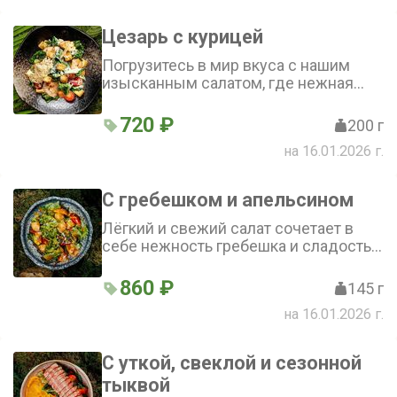
Цезарь с курицей
Погрузитесь в мир вкуса с нашим
изысканным салатом, где нежная
куриная грудка гармонично
сочетается с хрустящими листьями
720 ₽
200 г
романо и сладковатыми томатами
на 16.01.2026 г.
черри, а соус «Цезарь» и пармезан
придают блюду неповторимый
характер
С гребешком и апельсином
Лёгкий и свежий салат сочетает в
себе нежность гребешка и сладость
фруктов. Хрустящие томаты черри и
мякоть апельсина гармонично
860 ₽
145 г
дополняют микс салатов. Фреш
на 16.01.2026 г.
апельсина и оливковое масло
придают блюду яркий вкус
С уткой, свеклой и сезонной
тыквой