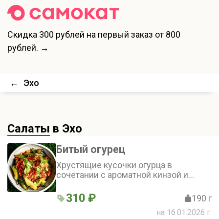
Скидка
300 рублей
на первый заказ от 800
рублей. →
←
Эхо
Салаты
в Эхо
Битый огурец
Хрустящие кусочки огурца в
сочетании с ароматной кинзой и
пикантным чесноком создают
свежий и острый вкус. Добавляет
310 ₽
190 г
остроты немного жгучего перца.
на 16.01.2026 г.
Салат яркий и насыщенный