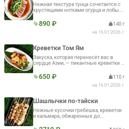
Нежная текстура тунца сочетается с
хрустящими нотками огурца и лобы.
Оливковое масло и кунжут придают
блюду лёгкую пикантность, а свежая
890 ₽
140 г
кинза добавляет аромат. Татаки из
на 16.01.2026 г.
тунца - идеальный выбор для закуски
Креветки Том Ям
Закуска, которая перенесёт вас в
сердце Азии, — пикантные креветки в
пасте том ям, украшенные кинзой и
кунжутом
650 ₽
110 г
на 16.01.2026 г.
Шашлычки по-тайски
Нежные кусочки гребешка, креветок
и кальмара, обжаренные до
золотистой корочки и приправленные
соусом унаги. Сверху блюдо