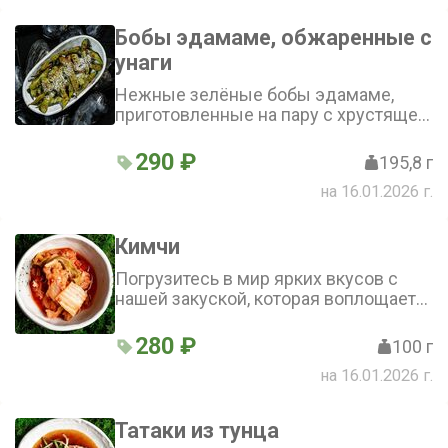
для любителей азиатской кухни
Бобы эдамаме, обжаренные с
унаги
Нежные зелёные бобы эдамаме,
приготовленные на пару с хрустящей
морской солью. Традиционная
японская закуска с благородным
290 ₽
195,8 г
вкусом
на 16.01.2026 г.
Кимчи
Погрузитесь в мир ярких вкусов с
нашей закуской, которая воплощает
всю пикантность и аутентичность
корейской кухни - идеально для тех,
280 ₽
100 г
кто ценит смелые гастрономические
на 16.01.2026 г.
впечатления
Татаки из тунца