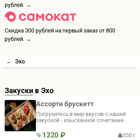
рублей. →
Скидка
300 рублей
на первый заказ от 800
рублей. →
←
Эхо
Закуски
в Эхо
Ассорти брускетт
Погрузитесь в мир вкусов с нашей
закуской - изысканное сочетание
нежного хлеба бриошь и
разнообразных топпингов: от
1320 ₽
350 г
сливочного крема до тартара из