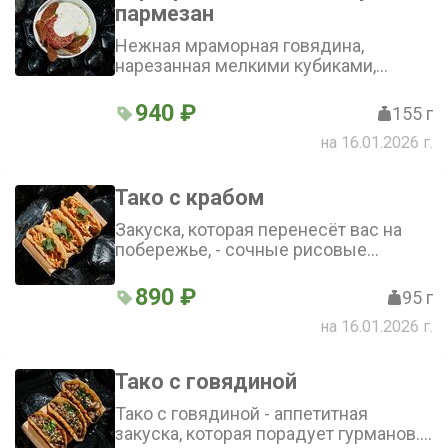
пармезан
гриссини
Нежная мраморная говядина,
нарезанная мелкими кубиками,
гармонично сочетается с пикантной
дижонской и зерновой горчицей.
940 ₽
155 г
Лёгкая кислинка от апельсинового
на 16.01.2026 г.
фреша и сока юдзу дополняется
солоноватостью соевого соуса и
оригинальностью соуса кимчи. Тартар
Тако с крабом
из говядины подаётся с чипсами из
бородинского хлеба и украшен
Закуска, которая перенесёт вас на
кунжутом
побережье, - сочные рисовые
лепёшки с крабом, авокадо, чукой и
болгарским перцем
890 ₽
95 г
на 16.01.2026 г.
Тако с говядиной
Тако с говядиной - аппетитная
закуска, которая порадует гурманов.