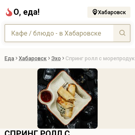
О, еда!
Хабаровск
Еда
Хабаровск
Эхо
Спринг ролл с морепроду
СПРИНГ РОЛЛ С