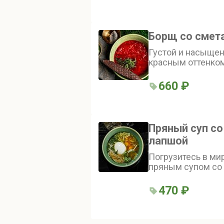
крахмальная лап
особую текстуру
Борщ со смет
Густой и насыщен
красным оттенком
сбалансированный
пряным ароматом.
660 ₽
и зеленью
Пряный суп со
лапшой
Погрузитесь в ми
пряным супом со
горячим и арома
приготовленным 
470 ₽
куриного бульона
свежего куриного
пашот