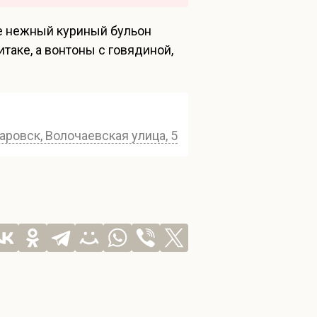
де нежный куриный бульон
таке, а вонтоны с говядиной,
аровск, Волочаевская улица, 54