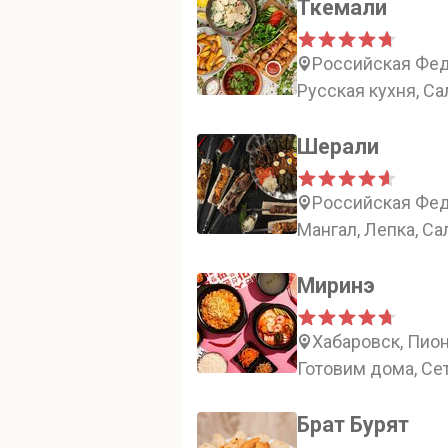
Ткемали
Российская Феде
Русская кухня, Са
Шерали
Российская Фед
Мангал, Лепка, Са
Миринэ
Хабаровск, Пион
Готовим дома, Се
Брат Бурят