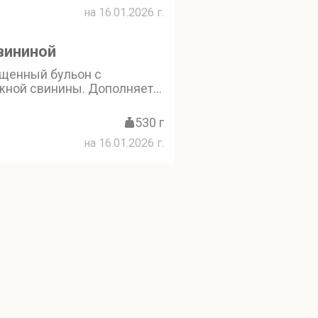
рный морской вкус, а
на 16.01.2026 г.
мар и тигровая креветка
асыщенным. Подаётся с
ается кинзой, томатами
вининой
иком лайма
ыщенный бульон с
жной свинины. Дополняет
елень — зелёный лук и
няя лапша придаёт блюду
530 г
уру
на 16.01.2026 г.