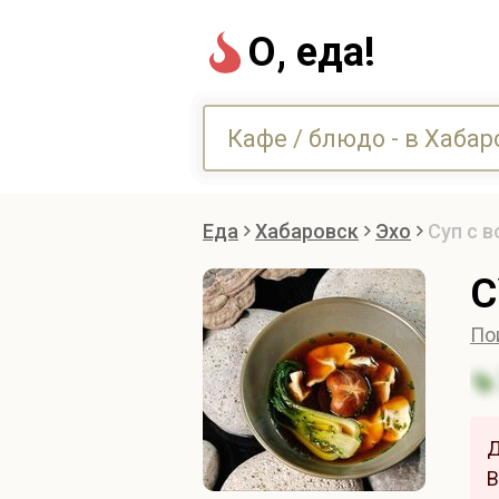
О, еда!
Еда
Хабаровск
Эхо
Суп с 
С
По
Д
В