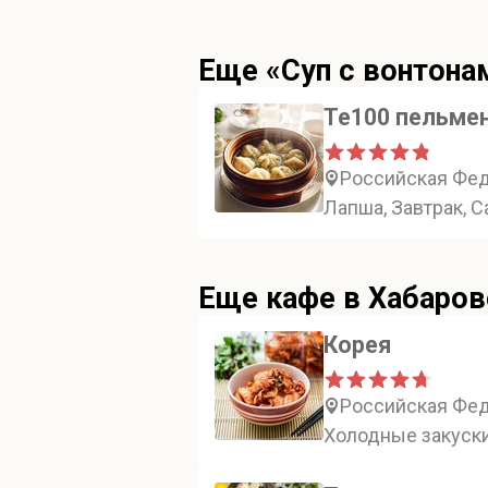
Еще «Суп с вонтона
Те100 пельме
Российская Феде
Лапша, Завтрак, 
Еще кафе в Хабаров
Корея
Российская Феде
Холодные закуски