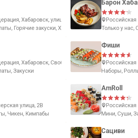
Барон Хаб
рация, Хабаровск, улица Льва Толстого, 19
Российская 
латы, Горячие закуски, Хинкали
Только у нас,
Фиши
ерация, Хабаровск, Свободный переулок, 11
Российская 
латы, Закуски
Наборы, Ролл
AmRoll
ерская улица, 2В
Российская 
ты, Чикен, Кимпабы
Мини, Суши, 
Сациви