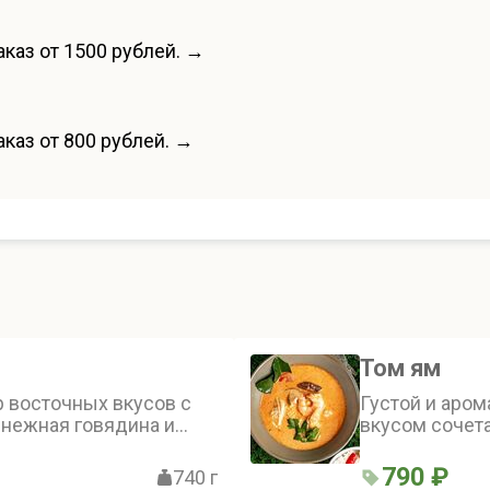
каз от 1500 рублей. →
каз от 800 рублей. →
Том ям
р восточных вкусов с
Густой и аро
 нежная говядина и
вкусом сочета
нично сочетаются с
пасты том ям 
чи и пасты кочудян, а
молока. Крев
790 ₽
740 г