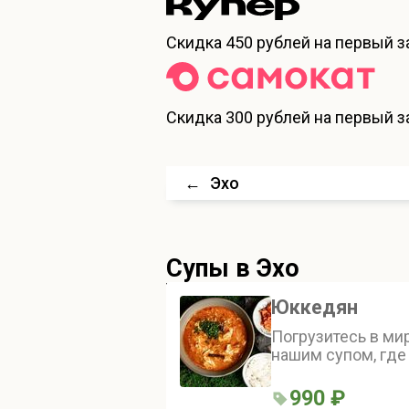
Скидка
450 рублей
на первый за
Скидка
300 рублей
на первый за
←
Эхо
Супы
в Эхо
Юккедян
Погрузитесь в ми
нашим супом, где
папоротник гармо
пикантностью ким
990 ₽