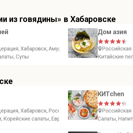
ми из говядины» в Хабаровске
ней
Дом азия
рация, Хабаровск, Амурский бульвар, 38
Российская 
Салаты, Супы
Китайские пе
ске
КИТchen
рация, Хабаровск, Россия, Хабаровск, улица Карла М
Российская 
, Корейские салаты, Европейские салаты, Пельмени 
Салаты, Напит