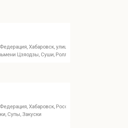
Федерация, Хабаровск, улица Калинина, 72
льмени Цзяодзы, Суши, Роллы, Китай
аркса, 74литБ1
Федерация, Хабаровск, Россия, Хабаровск, Спортивны
и чинпаны
ки, Супы, Закуски