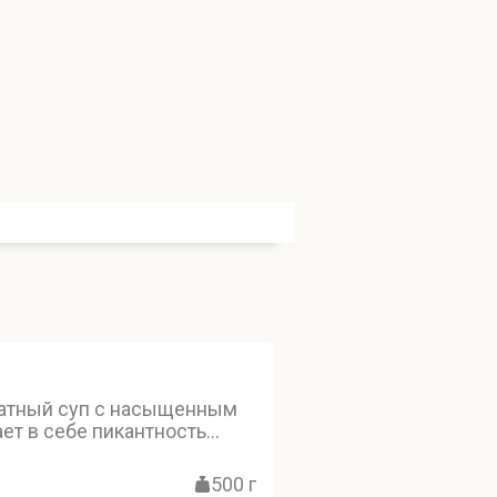
матный суп с насыщенным
ет в себе пикантность
и нежность кокосового
еточный бульон придаёт
500 г