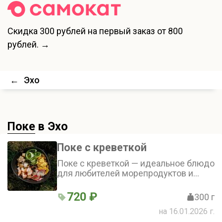
Скидка
300 рублей
на первый заказ от 800
рублей. →
←
Эхо
Поке
в Эхо
Поке с креветкой
Поке с креветкой — идеальное блюдо
для любителей морепродуктов и
свежих овощей. В этом поке
гармонично сочетаются нежный рис,
720 ₽
300 г
тигровая креветка, тофу, редис,
на 16.01.2026 г.
огурец и начос