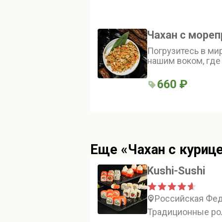
хойсин, чили и у
кунжутного масла
Чахан с море
Погрузитесь в ми
нашим воком, где
гармонично сочет
гребешками, а мор
660 ₽
добавляют блюду 
Еще «Чахан с куриц
Kushi-Sushi
Российская Фед
Традиционные рол