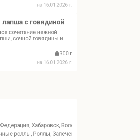
на 16.01.2026 г.
ённый устричным соусом и
 придаёт этому блюду
ус, а овощи делают его
 лапша с говядиной
ыщенным
ное сочетание нежной
апши, сочной говядины и
 (болгарского перца и пак-
нное ароматом кунжута и
300 г
на 16.01.2026 г.
Федерация, Хабаровск, Волочаевская, 87
ы роллов и суши
нные роллы, Роллы, Запеченные роллы