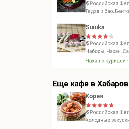
Российская Феде
Гедза и бао, Бент
Suшka
Российская Фед
Наборы, Чахан, Са
Чахан с курицей -
Еще кафе в Хабаров
Корея
Российская Феде
Холодные закуски