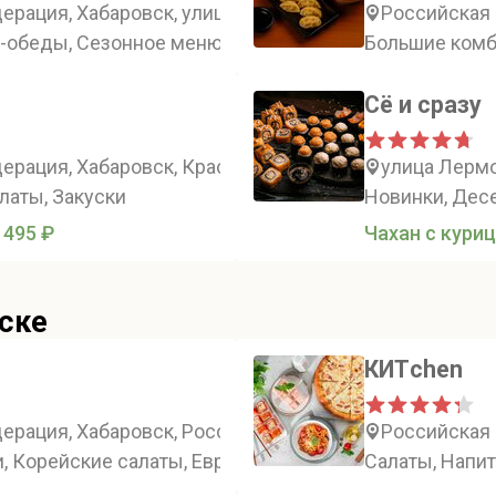
рация, Хабаровск, улица Тургенева, 68, подъезд 4
Российская 
о-обеды, Сезонное меню, Закуски
Большие комб
Сё и сразу
ерация, Хабаровск, Краснореченская улица, 191
улица Лермо
латы, Закуски
Новинки, Десе
 495 ₽
Чахан с куриц
ске
КИТchen
рация, Хабаровск, Россия, Хабаровск, улица Карла М
Российская 
, Корейские салаты, Европейские салаты, Пельмени 
Салаты, Напит