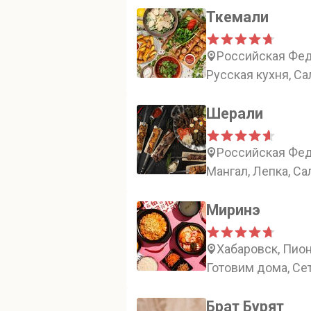
Ткемали
Российская Феде
Русская кухня, Са
Шерали
Российская Фед
Мангал, Лепка, Са
Миринэ
Хабаровск, Пион
Готовим дома, Се
Брат Бурят