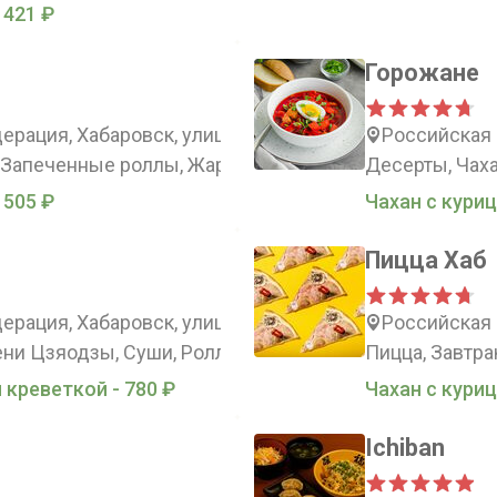
 421 ₽
Горожане
рация, Хабаровск, улица Суворова, 30
Российская 
 Запеченные роллы, Жареные роллы, Наборы
Десерты, Чаха
 505 ₽
Чахан с куриц
Пицца Хаб
рация, Хабаровск, улица Калинина, 72
Российская 
ни Цзяодзы, Суши, Роллы, Китай
Пицца, Завтра
 креветкой - 780 ₽
Чахан с куриц
Ichiban