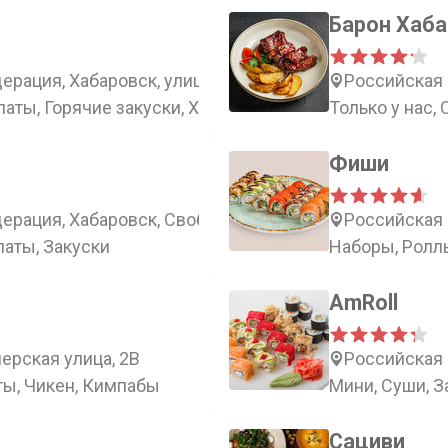
Барон Хаб
рация, Хабаровск, улица Льва Толстого, 19
Российская 
латы, Горячие закуски, Хинкали
Только у нас,
Фиши
ерация, Хабаровск, Свободный переулок, 11
Российская 
латы, Закуски
Наборы, Ролл
AmRoll
ерская улица, 2В
Российская 
ты, Чикен, Кимпабы
Мини, Суши, 
Сациви