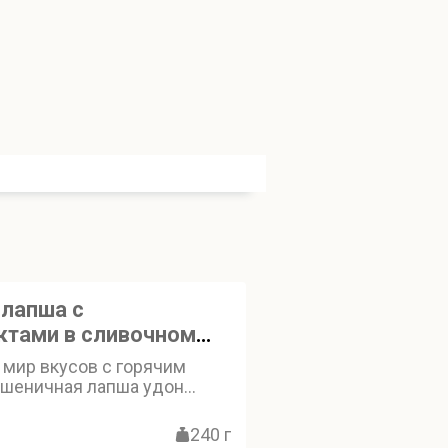
 лапша с
ктами в сливочном
 мир вкусов с горячим
пшеничная лапша удон
очетается с нежными
ми - креветками,
240 г
 кальмарами. Сливочный