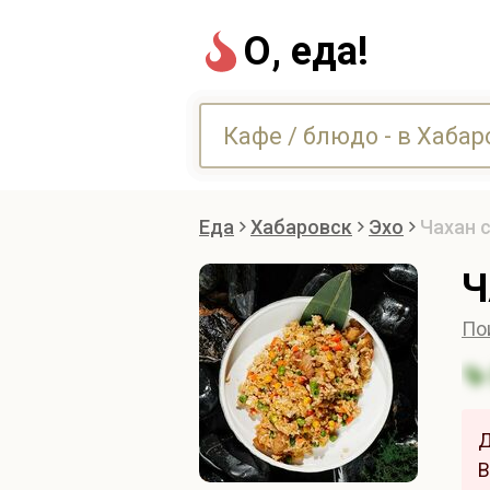
О, еда!
Еда
Хабаровск
Эхо
Чахан 
Ч
По
Д
В