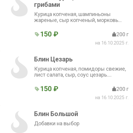
грибами
Курица копченая, шампиньоны
жареные, сыр копченый, морковь
свежая, лук репчатый жареный,
чеснок, майонез. Добавки на выбор
150 ₽
200 г
на 16.10.2025 г.
Блин Цезарь
Курица копченая, помидоры свежие,
лист салата, сыр, соус цезарь.
Добавки на выбор
150 ₽
200 г
на 16.10.2025 г.
Блин Большой
Добавки на выбор