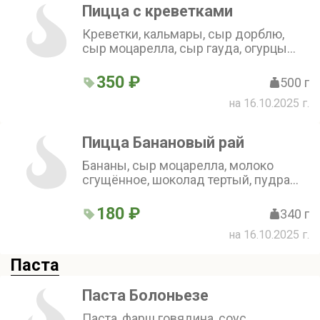
Пицца с креветками
Креветки, кальмары, сыр дорблю,
сыр моцарелла, сыр гауда, огурцы
консервированные, помидоры
свежие, пицца-соус (30 см)
350 ₽
500 г
на 16.10.2025 г.
Пицца Банановый рай
Бананы, сыр моцарелла, молоко
сгущённое, шоколад тертый, пудра
сахарная (25 см)
180 ₽
340 г
на 16.10.2025 г.
Паста
Паста Болоньезе
Паста, фарш говядина, соус