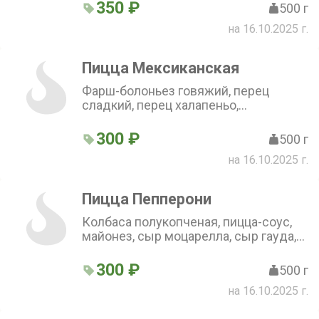
350 ₽
500 г
на 16.10.2025 г.
Пицца Мексиканская
Фарш-болоньез говяжий, перец
сладкий, перец халапеньо,
шампиньоны, сыр моцарелла, сыр
гауда, пицца-соус, специи (30 см)
300 ₽
500 г
на 16.10.2025 г.
Пицца Пепперони
Колбаса полукопченая, пицца-соус,
майонез, сыр моцарелла, сыр гауда,
перец сладкий, перец халапеньо (30
см)
300 ₽
500 г
на 16.10.2025 г.