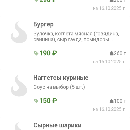
на 16.10.2025 г.
Бургер
Булочка, котлета мясная (говядина,
свинина), сыр гауда, помидоры
свежие, огурец маринованный, лук
красный, лист салата, соус
190 ₽
260 г
чесночный и барбекю
на 16.10.2025 г.
Наггетсы куриные
Соус на выбор (5 шт.)
150 ₽
100 г
на 16.10.2025 г.
Сырные шарики