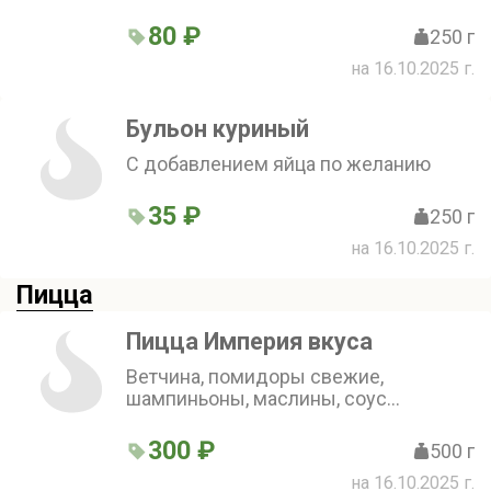
консервированный, маслины
,картофель, сметана
80 ₽
250 г
на 16.10.2025 г.
Бульон куриный
С добавлением яйца по желанию
35 ₽
250 г
на 16.10.2025 г.
Пицца
Пицца Империя вкуса
Ветчина, помидоры свежие,
шампиньоны, маслины, соус
грибной,сыр моцарелла, сыр гауда
(30 см)
300 ₽
500 г
на 16.10.2025 г.