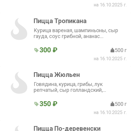
на 16.10.2025 г.
Пицца Тропикана
Курица вареная, шампиньоны, сыр
гауда, соус грибной, ананас
консервированный, сыр фетакса (30
см)
300 ₽
500 г
на 16.10.2025 г.
Пицца Жюльен
Говядина, курица, грибы, лук
репчатый, сыр голландский,
помидоры, соус грибной, сыр
моцарелла (30 см)
350 ₽
500 г
на 16.10.2025 г.
Пицца По-деревенски