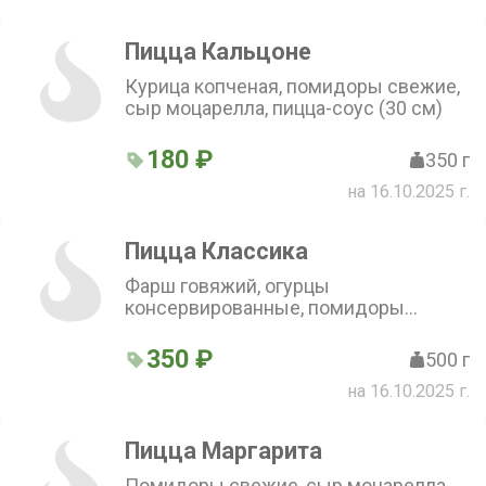
Пицца Кальцоне
Курица копченая, помидоры свежие,
сыр моцарелла, пицца-соус (30 см)
180 ₽
350 г
на 16.10.2025 г.
Пицца Классика
Фарш говяжий, огурцы
консервированные, помидоры
свежие, сыр моцарелла, сыр гауда,
пицца-соус (30 см)
350 ₽
500 г
на 16.10.2025 г.
Пицца Маргарита
Помидоры свежие, сыр моцарелла,