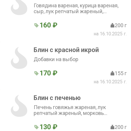
Говядина вареная, курица вареная,
сыр, лук репчатый жареный,
шампиньоны жареные, майонез.
Добавки на выбор
160 ₽
200 г
на 16.10.2025 г.
Блин с красной икрой
Добавки на выбор
170 ₽
155 г
на 16.10.2025 г.
Блин с печенью
Печень говяжья жареная, лук
репчатый жареный, морковь
жареная. Добавки на выбор
130 ₽
200 г