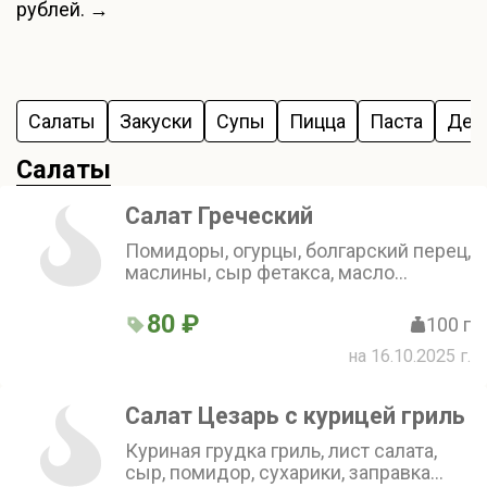
рублей. →
Салаты
Закуски
Супы
Пицца
Паста
Дес
Салаты
Салат Греческий
Помидоры, огурцы, болгарский перец,
маслины, сыр фетакса, масло
растительное, зелень, лист салата
80 ₽
100 г
на 16.10.2025 г.
Салат Цезарь с курицей гриль
Куриная грудка гриль, лист салата,
сыр, помидор, сухарики, заправка