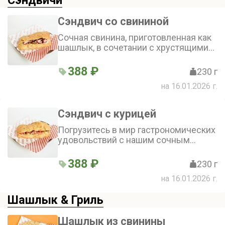
Сэндвичи
айсберг), моцарелла и зелень, а
фирменный соус и аджика
добавляют пикантности
Сэндвич со свининой
Сочная свинина, приготовленная как
шашлык, в сочетании с хрустящими
овощами и двумя соусами —
фирменным и барбекю. Фирменная
388 ₽
230 г
булочка хорошо дополняет начинку.
на 16.01.2026 г.
Салат айсберг, соленые огурцы и
томаты придают свежесть
Сэндвич с курицей
Погрузитесь в мир гастрономических
удовольствий с нашим сочным
сэндвичем! Фирменная булочка
гармонично сочетается с нежным
388 ₽
230 г
куриным шашлыком, хрустящим
на 16.01.2026 г.
салатом айсберг, сочными томатами,
тягучим сыром чеддер, ароматным
Шашлык & Гриль
беконом и неповторимым
фирменным соусом. Каждый укус —
это взрыв вкуса, который не оставит
Шашлык из свинины