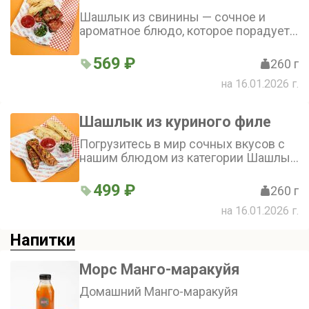
вас равнодушным!
Шашлык из свинины — сочное и
ароматное блюдо, которое порадует
вас и ваших близких! Нежный
шашлык из карбонада, пикантный
569 ₽
260 г
томатный соус и лук с зеленью
на 16.01.2026 г.
создают неповторимое сочетание, а
хлеб станет отличным дополнением к
мясу
Шашлык из куриного филе
Погрузитесь в мир сочных вкусов с
нашим блюдом из категории Шашлык
& Гриль! Нежное куриное филе с
томатным соусом, в сочетании со
499 ₽
260 г
свежей зеленью и фирменным
на 16.01.2026 г.
хлебом - это гармония вкусов,
которая не оставит вас
Напитки
равнодушным. Попробуйте и ощутите
настоящее гастрономическое
удовольствие!
Морс Манго-маракуйя
Домашний Манго-маракуйя