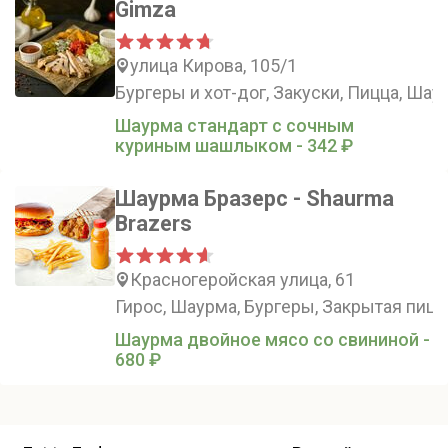
Gimza
улица Кирова, 105/1
Бургеры и хот-дог, Закуски, Пицца, Шау
Шаурма стандарт с сочным
куриным шашлыком - 342 ₽
Шаурма Бразерс - Shaurma
Brazers
Красногеройская улица, 61
Гирос, Шаурма, Бургеры, Закрытая пицц
Шаурма двойное мясо со свининой -
680 ₽