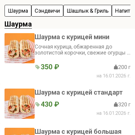
Шаурма
Сэндвичи
Шашлык & Гриль
Напитк
Шаурма
Шаурма с курицей мини
Сочная курица, обжаренная до
золотистой корочки, свежие огурцы и
томаты, ароматная зелень и
фирменный соус – всё это завернуто
350 ₽
200 г
в аппетитную тортилью. Это блюдо
на 16.01.2026 г.
точно не оставит вас равнодушным
Шаурма с курицей стандарт
430 ₽
320 г
на 16.01.2026 г.
Шаурма с курицей большая