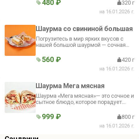
острый соус гармонично дополняет
480 ₽
320 г
вкус. Шаурма со свининой стандарт —
на 16.01.2026 г.
сытное и аппетитное блюдо
Шаурма со свининой большая
Погрузитесь в мир ярких вкусов с
нашей большой шаурмой — сочная
свинина в гармонии с хрустящими
огурцами и сочными томатами.
560 ₽
420 г
Свежая зелень и лук добавляют
на 16.01.2026 г.
блюду пикантности, а фирменный
соус объединяет все ингредиенты в
неповторимый вкусовой букет.
Шаурма Мега мясная
Попробуйте настоящую шаурму —
сытно и вкусно!
Шаурма «Мега мясная»— это сочное и
сытное блюдо, которое порадует
любителей мясных деликатесов. В
ней гармонично сочетаются мягкая
999 ₽
800 г
тортилья, шашлык из курицы и
на 16.01.2026 г.
свинины, бекон, свежие овощи
(томаты, огурцы, красный лук,