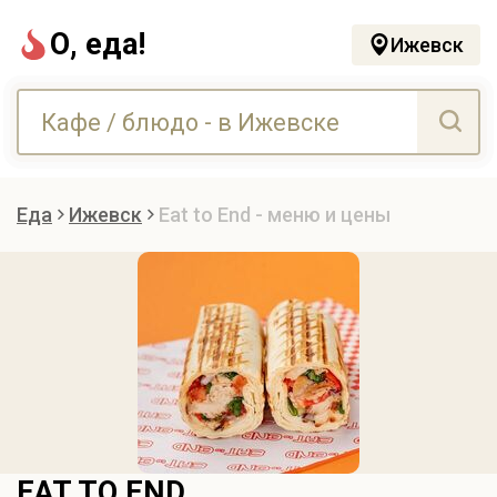
О, еда!
Ижевск
Еда
Ижевск
Eat to End - меню и цены
EAT TO END