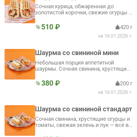
Сочная курица, обжаренная до
золотистой корочки, свежие огурцы и
томаты, хрустящая зелень и лук —
всё это великолепие завернуто в
510 ₽
420 г
аппетитную тортилью и сдобрено
на 16.01.2026 г.
фирменным соусом
Шаурма со свининой мини
Небольшая порция аппетитной
шаурмы. Сочная свинина, хрустящие
огурцы и томаты, свежая зелень и лук
с ароматным соусом. Вкус
380 ₽
200 г
сбалансированный, с лёгкой
на 16.01.2026 г.
пикантностью
Шаурма со свининой стандарт
Сочная свинина, хрустящие огурцы и
томаты, свежая зелень и лук — всё в
хрустящей тортилье. Умеренно