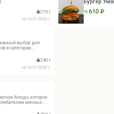
й
Бургер Ум
610 ₽
210 г
на 16.01.2026 г.
канный выбор для
ов в категории
й сыр камамбер в
нтным соусом из вишни
240 г
имый вкус, который
на 16.01.2026 г.
т равнодушным
матное блюдо, которое
я любителям мясных
ыщенный бульон,
упругая лапша и