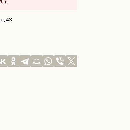
6 г.
о, 43