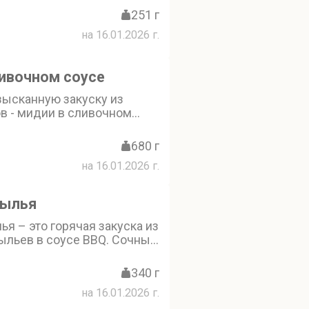
251 г
на 16.01.2026 г.
ивочном соусе
зысканную закуску из
в - мидии в сливочном
ком. Это блюдо обладает
 ароматом и нежной
680 г
даётся с хрустящим
на 16.01.2026 г.
лебом
рылья
я – это горячая закуска из
ыльев в соусе BBQ. Сочные
они станут отличной
большой компании (10 шт.)
340 г
на 16.01.2026 г.