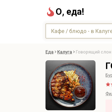
О, еда!
Еда
Калуга
Говорящий слон 
Г
Бу
Фи