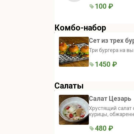
100 ₽
Комбо-набор
Сет из трех б
Три бургера на в
1450 ₽
Салаты
Салат Цезарь
Хрустящий салат 
курицы, обжаренн
на основе класси
блюду пикантност
480 ₽
добавление парме