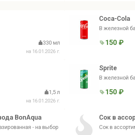
Соса-Сola
В железной б
150 ₽
330 мл
на 16.01.2026 г.
Sprite
В железной б
150 ₽
1,5 л
на 16.01.2026 г.
вода BonAqua
Сок в ассо
азированная - на выбор
Сок в ассорти