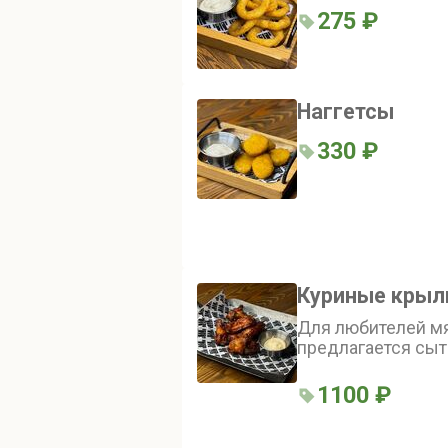
275 ₽
Наггетсы
330 ₽
Куриные крыл
Для любителей м
предлагается сыт
куриных крыльев,
соусе BBQ. Крыл
1100 ₽
корочку и яркий вк