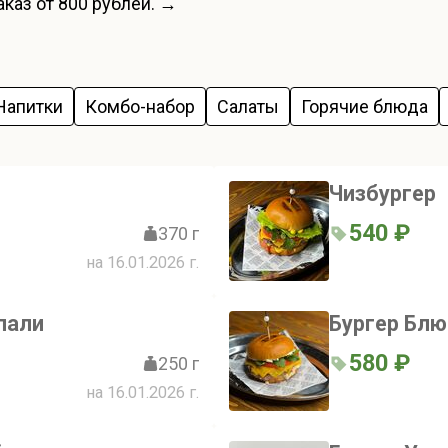
каз от 800 рублей. →
Напитки
Комбо-набор
Салаты
Горячие блюда
Чизбургер
540 ₽
370 г
на 16.01.2026 г.
пали
Бургер Блю
580 ₽
250 г
на 16.01.2026 г.