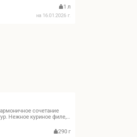
1 л
на 16.01.2026 г.
гармоничное сочетание
тур. Нежное куриное филе,
он, кремовое авокадо,
 и томаты, а также яйцо в
290 г
алатом айсберг создают