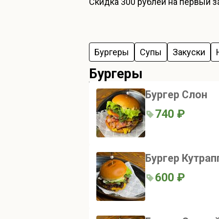
Скидка
300 рублей
на первый за
Бургеры
Супы
Закуски
Бургеры
Бургер Слон
740 ₽
Бургер Кутрап
600 ₽