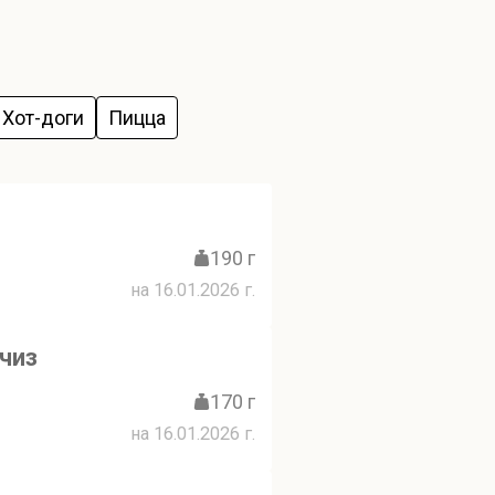
Хот-доги
Пицца
190 г
на 16.01.2026 г.
чиз
170 г
на 16.01.2026 г.