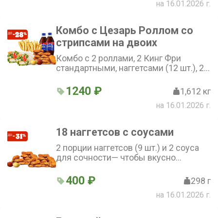
на 16.01.2026 г.
Комбо с Цезарь Роллом со
стрипсами на двоих
Комбо с 2 роллами, 2 Кинг Фри
стандартными, наггетсами (12 шт.), 2
соусами и 2 напитками на выбор!
1240 ₽
1,612 кг
на 16.01.2026 г.
18 наггетсов с соусами
2 порции наггетсов (9 шт.) и 2 соуса
для сочности— чтобы вкусно
перекусить, поделиться с другом или
просто побаловать себя. Золотистые,
400 ₽
298 г
сочные, любимые — всё, как ты
на 16.01.2026 г.
любишь, и по выгодной цене!