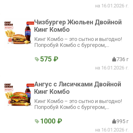
на 16.01.2026 г.
Чизбургер Жюльен Двойной
Кинг Комбо
Кинг Комбо – это сытно и выгодно!
Попробуй Комбо с бургером,
стандартной Кинг Фри, напитком и
соусом на выбор по отличной цене!
575 ₽
736 г
на 16.01.2026 г.
Ангус с Лисичками Двойной
Кинг Комбо
Кинг Комбо – это сытно и выгодно!
Попробуй Комбо с бургером,
стандартной Кинг Фри, напитком и
соусом на выбор по отличной цене!
1000 ₽
995 г
на 16.01.2026 г.