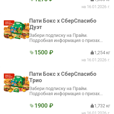
на 16.01.2026 г.
Пати Бокс х СберСпасибо
Дуэт
Забери подписку на Прайм.
Подробная информация о призах
доступна при сканировании QR-кода.
Бургер Пати Бокс × СберСпасибо
1500 ₽
1,254 кг
Дуэт — готовый сет для двоих: 2
на 16.01.2026 г.
Воппера с говядиной на огне и
свежими овощами, 2 больших
хрустящих Кинг фри, 12 сочных
Пати Бокс х СберСпасибо
наггетсов, 12 ароматных луковых
Трио
колец, 2 больших соуса XXL «4 Сыра»
и 2 приправы для идеального вкуса.
Забери подписку на Прайм.
Подробная информация о призах
доступна при сканировании QR-кода.
Бургер Пати Бокс × СберСпасибо
1900 ₽
1,732 кг
Трио — для большой компании: 3
на 16.01.2026 г.
Воппера с говядиной на огне и