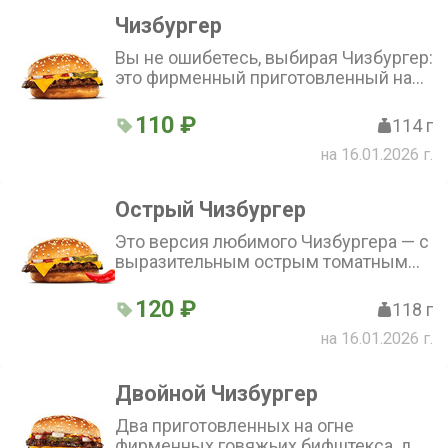
булочке с кунжутом.
Чизбургер
Вы не ошибетесь, выбирая Чизбургер:
это фирменный приготовленный на
огне бифштекс из 100% говядины с
ломтиком слегка расплавленного
110 ₽
114 г
сыра, хрустящим маринованным
на 16.01.2026 г.
огурчиком, луком, горчицей и
кетчупом, которые подаются в
подрумяненной булочке с кунжутом.
Острый Чизбургер
Это версия любимого Чизбургера — с
выразительным острым томатным
соусом. Внутри бифштекс из 100%-й
говядины под острым томатным
120 ₽
118 г
соусом и горчицей с ломтиком
на 16.01.2026 г.
расплавленного сыра, свежим луком
и маринованным огурчиком.
Двойной Чизбургер
Два приготовленных на огне
фирменных говяжьих бифштекса, два