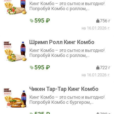
Кинг Комбо – это сытно и выгодно!
Попробуй Комбо с роллом,
стандартной Кинг Фри, напитком и
соусом на выбор по отличной цене!
595 ₽
756 г
на 16.01.2026 г.
Шримп Ролл Кинг Комбо
Кинг Комбо – это сытно и выгодно!
Попробуй Комбо с роллом,
стандартной Кинг Фри, напитком и
соусом на выбор по отличной цене!
595 ₽
722 г
на 16.01.2026 г.
Чикен Тар-Тар Кинг Комбо
Кинг Комбо – это сытно и выгодно!
Попробуй Комбо с бургером,
стандартной Кинг Фри, напитком и
соусом на выбор по отличной цене!