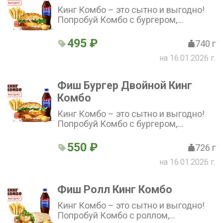
Кинг Комбо – это сытно и выгодно!
Попробуй Комбо с бургером,
стандартной Кинг Фри, напитком и
соусом на выбор по отличной цене!
495 ₽
740 г
на 16.01.2026 г.
Фиш Бургер Двойной Кинг
Комбо
Кинг Комбо – это сытно и выгодно!
Попробуй Комбо с бургером,
стандартной Кинг Фри, напитком и
соусом на выбор по отличной цене!
550 ₽
726 г
на 16.01.2026 г.
Фиш Ролл Кинг Комбо
Кинг Комбо – это сытно и выгодно!
Попробуй Комбо с роллом,