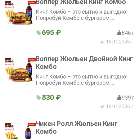
Воппер Жюльен Кинг Комбо
Кинг Комбо – это сытно и выгодно!
Попробуй Комбо с бургером,
стандартной Кинг Фри, напитком и
соусом на выбор по отличной цене!
695 ₽
846 г
на 16.01.2026 г.
Воппер Жюльен Двойной Кинг
Комбо
Кинг Комбо – это сытно и выгодно!
Попробуй Комбо с бургером,
стандартной Кинг Фри, напитком и
соусом на выбор по отличной цене!
830 ₽
939 г
на 16.01.2026 г.
Чикен Ролл Жюльен Кинг
Комбо