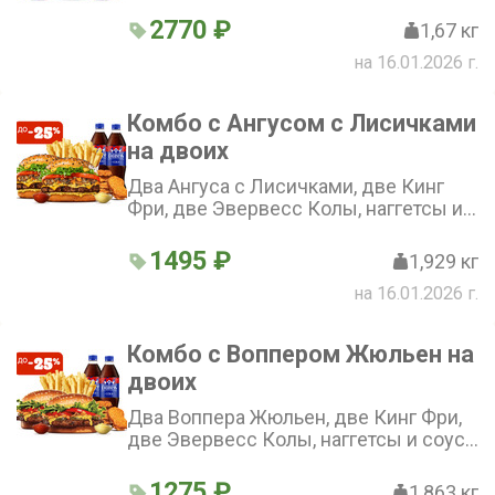
2770 ₽
1,67 кг
на 16.01.2026 г.
Комбо с Ангусом с Лисичками
на двоих
Два Ангуса с Лисичками, две Кинг
Фри, две Эвервесс Колы, наггетсы и
соус! Всё для дуэта: два бургера, две
картошки, две колы и хрустящие
1495 ₽
1,929 кг
наггетсы на двоих.
на 16.01.2026 г.
Комбо с Воппером Жюльен на
двоих
Два Воппера Жюльен, две Кинг Фри,
две Эвервесс Колы, наггетсы и соус!
— идеально для пары.
1275 ₽
1,863 кг