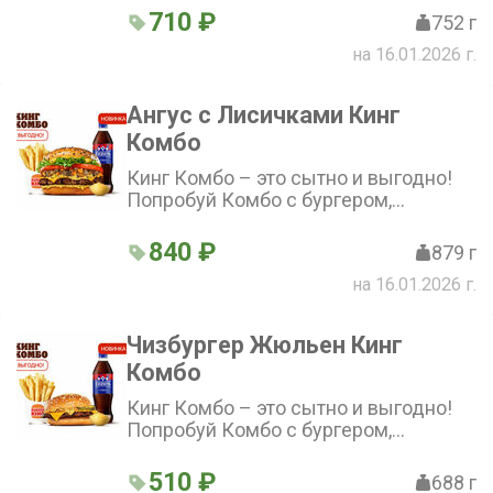
соусом на выбор по отличной цене!
710 ₽
752 г
на 16.01.2026 г.
Ангус с Лисичками Кинг
Комбо
Кинг Комбо – это сытно и выгодно!
Попробуй Комбо с бургером,
стандартной Кинг Фри, напитком и
соусом на выбор по отличной цене!
840 ₽
879 г
на 16.01.2026 г.
Чизбургер Жюльен Кинг
Комбо
Кинг Комбо – это сытно и выгодно!
Попробуй Комбо с бургером,
стандартной Кинг Фри, напитком и
соусом на выбор по отличной цене!
510 ₽
688 г