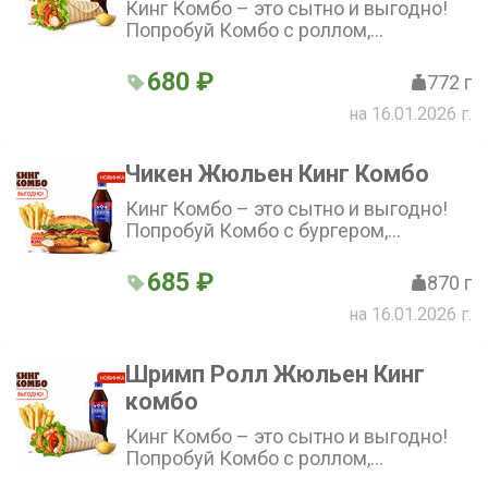
Кинг Комбо – это сытно и выгодно!
Попробуй Комбо с роллом,
стандартной Кинг Фри, напитком и
соусом на выбор по отличной цене!
680 ₽
772 г
на 16.01.2026 г.
Чикен Жюльен Кинг Комбо
Кинг Комбо – это сытно и выгодно!
Попробуй Комбо с бургером,
стандартной Кинг Фри, напитком и
соусом на выбор по отличной цене!
685 ₽
870 г
на 16.01.2026 г.
Шримп Ролл Жюльен Кинг
комбо
Кинг Комбо – это сытно и выгодно!
Попробуй Комбо с роллом,
стандартной Кинг Фри, напитком и