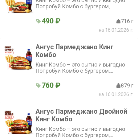
Кинг Комбо – это сытно и выгодно!
Попробуй Комбо с бургером,
стандартной Кинг Фри, напитком и
соусом на выбор по отличной цене!
490 ₽
716 г
на 16.01.2026 г.
Ангус Пармеджано Кинг
Комбо
Кинг Комбо – это сытно и выгодно!
Попробуй Комбо с бургером,
стандартной Кинг Фри, напитком и
соусом на выбор по отличной цене!
760 ₽
879 г
на 16.01.2026 г.
Ангус Пармеджано Двойной
Кинг Комбо
Кинг Комбо – это сытно и выгодно!
Попробуй Комбо с бургером,