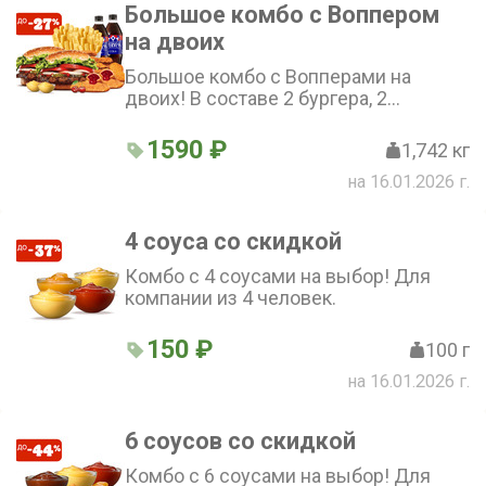
Большое комбо с Воппером
на двоих
Большое комбо с Вопперами на
двоих! В составе 2 бургера, 2
большие картошечки фри, 2 порции
наггетсов (6 шт.), 2 десерта, 2 соуса и
1590 ₽
1,742 кг
2 напитка на выбор.
на 16.01.2026 г.
4 соуса со скидкой
Комбо с 4 соусами на выбор! Для
компании из 4 человек.
150 ₽
100 г
на 16.01.2026 г.
6 соусов со скидкой
Комбо с 6 соусами на выбор! Для