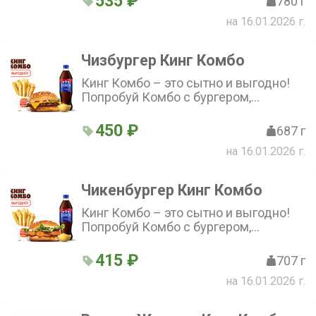
535 ₽
780 г
на 16.01.2026 г.
Чизбургер Кинг Комбо
Кинг Комбо – это сытно и выгодно!
Попробуй Комбо с бургером,
стандартной Кинг Фри, напитком и
соусом на выбор по отличной цене!
450 ₽
687 г
на 16.01.2026 г.
Чикенбургер Кинг Комбо
Кинг Комбо – это сытно и выгодно!
Попробуй Комбо с бургером,
стандартной Кинг Фри, напитком и
соусом на выбор по отличной цене!
415 ₽
707 г
на 16.01.2026 г.