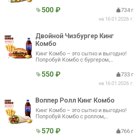
стандартной Кинг Фри, напитком и
соусом на выбор по отличной цене!
500 ₽
734 г
на 16.01.2026 г.
Двойной Чизбургер Кинг
Комбо
Кинг Комбо – это сытно и выгодно!
Попробуй Комбо с бургером,
стандартной Кинг Фри, напитком и
соусом на выбор по отличной цене!
550 ₽
733 г
на 16.01.2026 г.
Воппер Ролл Кинг Комбо
Кинг Комбо – это сытно и выгодно!
Попробуй Комбо с роллом,
стандартной Кинг Фри, напитком и
соусом на выбор по отличной цене!
570 ₽
766 г