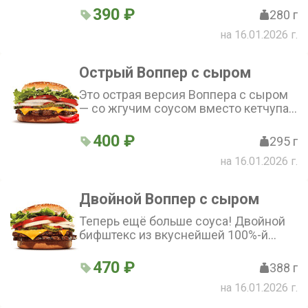
нарезанный салат, густой майонез,
390 ₽
280 г
хрустящие огурчики и свежий лук на
на 16.01.2026 г.
нежной булочке с кунжутом.
Острый Воппер с сыром
Это острая версия Воппера с сыром
— со жгучим соусом вместо кетчупа!
Приготовленный на огне бифштекс из
100%-й говядины под острым
400 ₽
295 г
томатным соусом, два нежных
на 16.01.2026 г.
ломтика сыра, сочные томаты,
свеженарезанный салат Айсберг,
густой майонез, маринованные
Двойной Воппер с сыром
огурчики и лук на нежной булочке с
кунжутом.
Теперь ещё больше соуса! Двойной
бифштекс из вкуснейшей 100%-й
говядины, приготовленной на огне,
два нежных ломтика сыра, сочные
470 ₽
388 г
томаты, свежий салат Айсберг, густой
на 16.01.2026 г.
майонез, хрустящие маринованные
огурчики и свежий лук на нежной