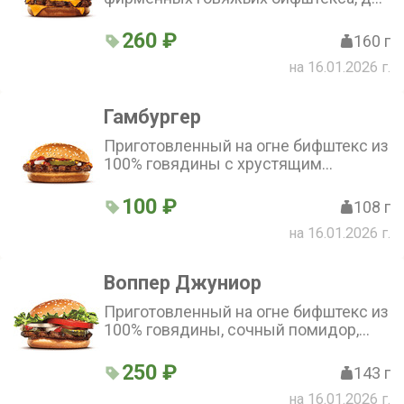
ломтика слегка расплавленного сыра,
хрустящий маринованный огурчик,
260 ₽
160 г
лук, горчица и кетчуп. И все это в
на 16.01.2026 г.
подрумяненной и посыпанной
кунжутом булочке.
Гамбургер
Приготовленный на огне бифштекс из
100% говядины с хрустящим
маринованным огурчиком, рубленым
луком, горчицей и кетчупом в
100 ₽
108 г
подрумяненной булочке с кунжутом.
на 16.01.2026 г.
Воппер Джуниор
Приготовленный на огне бифштекс из
100% говядины, сочный помидор,
свежий нарезанный салат, густой
майонез, хрустящий огурчик и
250 ₽
143 г
свежий лук на мягкой булочке,
на 16.01.2026 г.
посыпанной кунжутом.