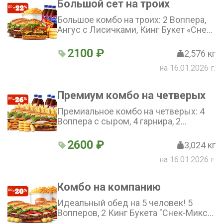
Большой сет на троих
Большое комбо на троих: 2 Воппера,
Ангус с Лисичками, Кинг Букет «Снек-
Микс», закуска на выбор, 3 напитка и
приправа для остроты вкуса!
2100 ₽
2,576 кг
на 16.01.2026 г.
Премиум комбо на четверых
Премиальное комбо на четверых: 4
Воппера с сыром, 4 гарнира, 2
большие порции закусок на выбор и 4
напитка.
2600 ₽
3,024 кг
на 16.01.2026 г.
Комбо на компанию
Идеальный обед на 5 человек! 5
Вопперов, 2 Кинг Букета "Снек-Микс"
и 5 соусов на выбор!