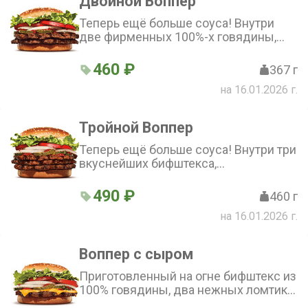
Двойной Воппер
Теперь ещё больше соуса! Внутри
две фирменных 100%-х говядины,
приготовленных на огне, с сочными
томатами, свежим салатом Айсберг,
460 ₽
367 г
густой порцией майонеза,
на 16.01.2026 г.
хрустящими маринованными
огурчиками и свежим луком на
нежной булочке с кунжутом.
Тройной Воппер
Теперь ещё больше соуса! Внутри три
вкуснейших бифштекса,
приготовленных на огне, сочные
томаты, свежий салат Айсберг,
490 ₽
460 г
щедрая порция майонеза, хрустящие
на 16.01.2026 г.
маринованные огурчики и свежий лук
на нежной булочке с кунжутом.
Воппер с сыром
Приготовленный на огне бифштекс из
100% говядины, два нежных ломтика
сыра, сочные помидоры, свежий