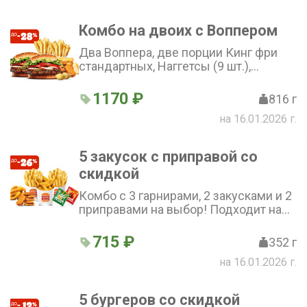
Комбо на двоих с Воппером
Два Воппера, две порции Кинг фри
стандартных, Наггетсы (9 шт.),
Сырные медальоны (9 шт.) и два
соуса на выбор.
1170 ₽
816 г
на 16.01.2026 г.
5 закусок с приправой со
скидкой
Комбо с 3 гарнирами, 2 закусками и 2
приправами на выбор! Подходит на
компанию из 3-4 человек.
715 ₽
352 г
на 16.01.2026 г.
5 бургеров со скидкой