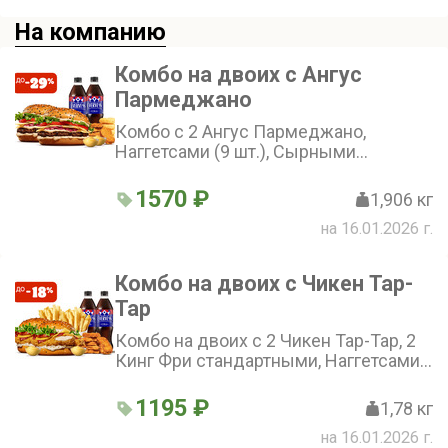
На компанию
Комбо на двоих с Ангус
Пармеджано
Комбо с 2 Ангус Пармеджано,
Наггетсами (9 шт.), Сырными
Медальонами (9 шт.), 2 соусами и 2
напитками на выбор.
1570 ₽
1,906 кг
на 16.01.2026 г.
Комбо на двоих с Чикен Тар-
Тар
Комбо на двоих с 2 Чикен Тар-Тар, 2
Кинг Фри стандартными, Наггетсами
(12 шт.), 2 соусами и 2 напитками на
выбор.
1195 ₽
1,78 кг
на 16.01.2026 г.