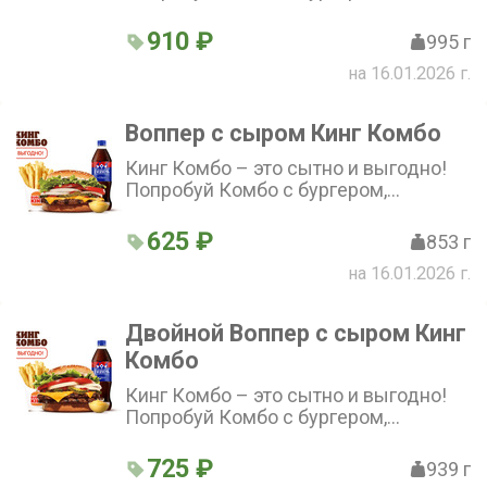
стандартной Кинг Фри, напитком и
соусом на выбор по отличной цене!
910 ₽
995 г
на 16.01.2026 г.
Воппер с сыром Кинг Комбо
Кинг Комбо – это сытно и выгодно!
Попробуй Комбо с бургером,
стандартной Кинг Фри, напитком и
соусом на выбор по отличной цене!
625 ₽
853 г
на 16.01.2026 г.
Двойной Воппер с сыром Кинг
Комбо
Кинг Комбо – это сытно и выгодно!
Попробуй Комбо с бургером,
стандартной Кинг Фри, напитком и
соусом на выбор по отличной цене!
725 ₽
939 г