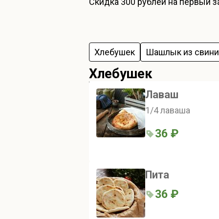
Скидка
300 рублей
на первый за
Хлебушек
Шашлык из свин
Хлебушек
Лаваш
1/4 лаваша
36 ₽
Пита
36 ₽