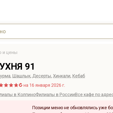
ю и цены
УХНЯ 91
урма
,
Шашлык
,
Десерты
,
Хинкали
,
Кебаб
на 16 января 2026 г.
лиалы в Колпино
Филиалы в России
Все кафе по адре
Позиции меню не обновлялись уже бо