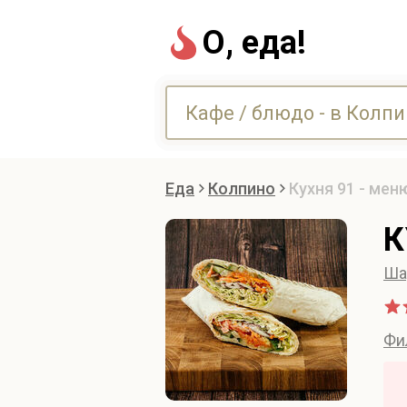
О, еда!
Еда
Колпино
Кухня 91 - мен
К
Ша
Фи