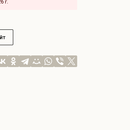
6 г.
айт