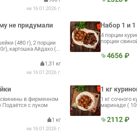
на 16.01.2026 г.
му не придумали
Набор 1 и 1
4 порции курин
порции свиной
ейки (480 г), 2 порции
0г), картошка Айдахо (
4656 ₽
очки 6 штук ( 200 г)
1,31 кг
на 16.01.2026 г.
ейки
1 кг курин
а свинины в фирменном
1 кг сочного 
) Подаётся с луком
маринаде ( 10
2112 ₽
1 кг
на 16.01.2026 г.