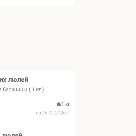
ьих люлей
 баранины ( 1 кг )
1 кг
на 16.01.2026 г.
х люлей