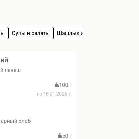
ны
Супы и салаты
Шашлык из баранины
Хинкал
кий
й лаваш
100 г
на 16.01.2026 г.
ерный хлеб
50 г