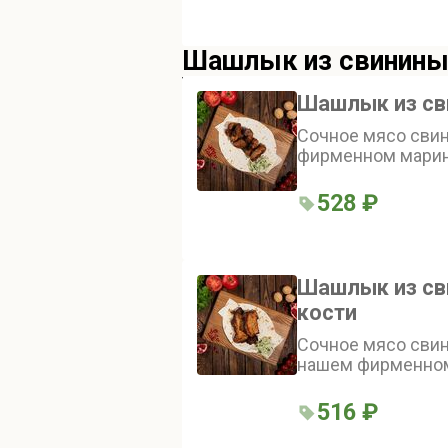
Шашлык из свинин
Шашлык из св
Сочное мясо сви
фирменном марин
528 ₽
Шашлык из св
кости
Сочное мясо свин
нашем фирменном
луком
516 ₽