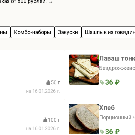
каз от 800 рублей. →
ины
Комбо-наборы
Закуски
Шашлык из говяди
Лаваш тон
Бездрожжево
36 ₽
50 г
на 16.01.2026 г.
Хлеб
Порционный ч
100 г
на 16.01.2026 г.
36 ₽