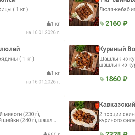
ицы ( 1 кг )
Люля-кебаб из
2160 ₽
1 кг
на 16.01.2026 г.
 люлей
Куриный B
ядины ( 1 кг )
Шашлык из кур
шашлык из ку
шашлык из кур
1 кг
кебаб из куриц
1860 ₽
на 16.01.2026 г.
Кавказский
мякоти (230 г),
2 порции свино
 шейки (240 г), шашлык
куриного филе
на кости (250 г), люля-
(240 г)
2328 ₽
960 г