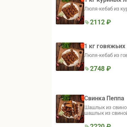
Люля-кебаб из кур
2112 ₽
1 кг говяжьих
Люля-кебаб из гов
2748 ₽
Свинка Пеппа
Шашлык из свиной 
шашлык из свиной
из свиной корейки 
кебаб из свинины 
2220 ₽