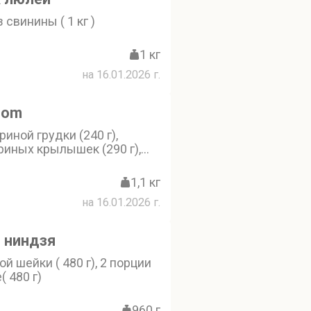
 свинины ( 1 кг )
1 кг
на 16.01.2026 г.
oom
иной грудки (240 г),
риных крылышек (290 г),
иных ножек (300 г), люля-
ы (270 г)
1,1 кг
на 16.01.2026 г.
 ниндзя
й шейки ( 480 г), 2 порции
( 480 г)
960 г