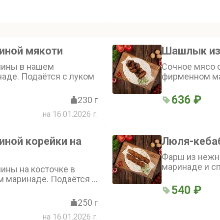
ы
иной мякоти
Шашлык из
нины в нашем
Сочное мясо 
аде. Подаётся с луком
фирменном ма
636 ₽
230 г
на 16.01.2026 г.
иной корейки на
Люля-кебаб
Фарш из нежн
маринаде и с
ины на косточке в
 маринаде. Подаётся с
540 ₽
250 г
на 16.01.2026 г.