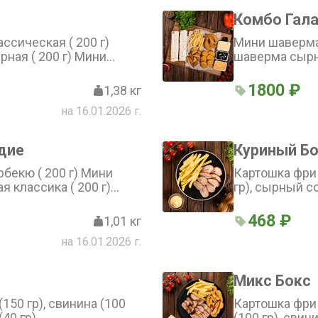
Комбо Гал
ссическая ( 200 г)
Мини шаверма
ная ( 200 г) Мини
шаверма сырна
( 200 г) Мини шаверма
(150 г) Карто
) Мини шаверма
5 шт ( 100 г) 
1800 ₽
1,38 кг
а ( 200 г) Картошка фри
1000 островов 
на 16.01.2026 г.
Айдахо (150 г) Соус
барбекю ( 40 
есночный ( 40 г)
дие
Куриный Б
бекю ( 200 г) Мини
Картошка фри 
 классика ( 200 г)
гр), сырный со
 200 г) Картошка
ренки с чесночным
468 ₽
1,01 кг
с сырный ( 40 г),
на 16.01.2026 г.
 чесночный ( 40 г)
Микс Бокс
150 гр), свинина (100
Картошка фри 
(40 гр)
(100 гр), свин