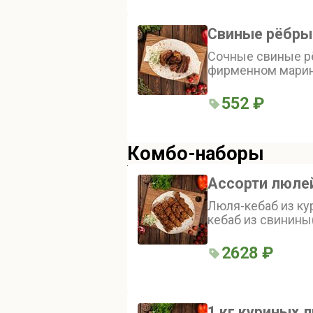
Свиные рёбр
Сочные свиные р
фирменном марин
552 ₽
Комбо-наборы
Ассорти люле
Люля-кебаб из кур
кебаб из свинины(
баранины( 250 г),
говядины( 250 г)
2628 ₽
1 кг куриных 