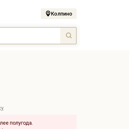
Колпино
су
лее полугода.