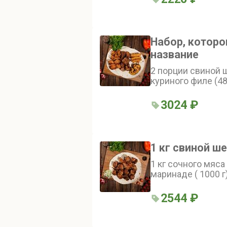
Набор, которо
название
2 порции свиной ш
куриного филе (48
150 г), сырные пал
3024 ₽
1 кг свиной ш
1 кг сочного мяс
маринаде ( 1000 г
2544 ₽