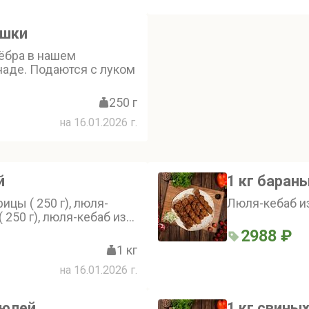
ышки
ёбра в нашем
аде. Подаются с луком
250 г
на 16.01.2026 г.
й
1 кг баран
ицы ( 250 г), люля-
Люля-кебаб из
 250 г), люля-кебаб из
 люля-кебаб из
2988 ₽
1 кг
на 16.01.2026 г.
люлей
1 кг свины