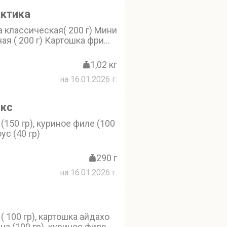
актика
 классическая( 200 г) Мини
я ( 200 г) Картошка фри
шка Айдахо (150 г) Креветки
Наггетсы 6 шт ( 100 г) Соусы
1,02 кг
( 40 г), сырный ( 40 г) и
на 16.01.2026 г.
г) бесплатно
окс
(150 гр), куриное филе (100
ус (40 гр)
290 г
на 16.01.2026 г.
( 100 гр), картошка айдахо
ина (100 гр). куриное филе