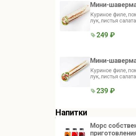
Мини-шаверм
Куриное филе, по
лук, листья салат
классический че
249 ₽
Мини-шаверма
Куриное филе, по
лук, листья салат
чесночный соус
239 ₽
Напитки
Морс собстве
приготовлени