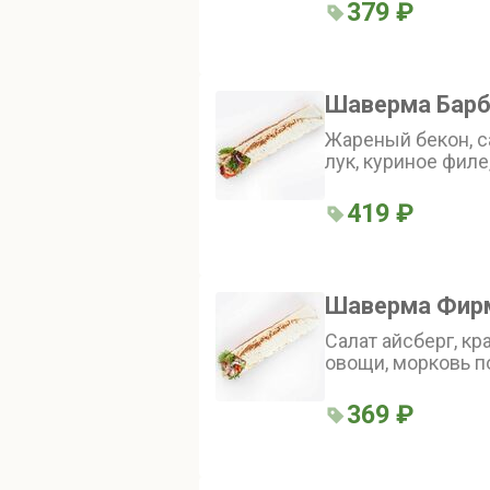
379 ₽
Шаверма Бар
Жареный бекон, с
лук, куриное филе
соус
419 ₽
Шаверма Фир
Салат айсберг, к
овощи, морковь п
черри, корнишоны
369 ₽