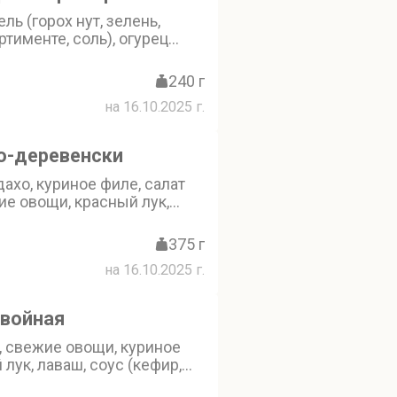
ль (горох нут, зелень,
ртименте, соль), огурец
 свежий, капуста китайская
вь по-корейски, соус на
240 г
расный аджика (томат
на 16.10.2025 г.
свежий, чеснок свежий,
 халапеньо, кетчуп
ец черный молотый), соус
о-деревенски
ерму (масло растительное
ое, кефир, меланж яичный,
ахо, куриное филе, салат
еснок, соль поваренная
ие овощи, красный лук,
ец черный молотый)
ефир, соль, перец)
375 г
на 16.10.2025 г.
войная
, свежие овощи, куриное
 лук, лаваш, соус (кефир,