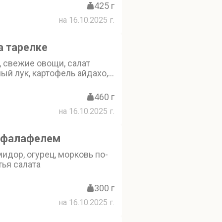
425 г
на 16.10.2025 г.
а тарелке
 свежие овощи, салат
ный лук, картофель айдахо,
с (кефир, соль, перец),
460 г
на 16.10.2025 г.
 фалафелем
идор, огурец, морковь по-
тья салата
300 г
на 16.10.2025 г.