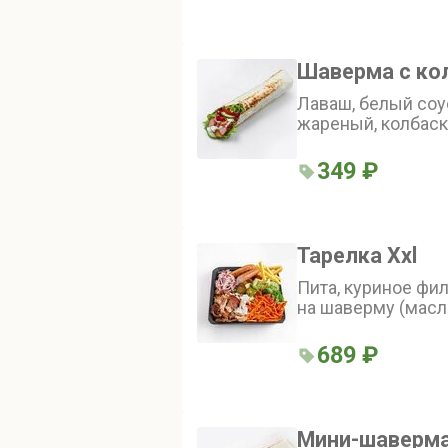
Шаверма с ко
Лаваш, белый соус
жареный, колбаск
китайская, корниш
кетчуп
349 ₽
Тарелка Xxl
Пита, куриное фи
на шаверму (масл
рафинированное, 
сок лимона, чесно
689 ₽
пищевая, перец ч
красный аджика (п
томат свежий, пе
чеснок свежий, сп
Мини-шаверма
(огурцы свежие, т