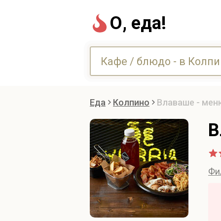
О, еда!
Еда
Колпино
Влаваше - мен
В
Фи