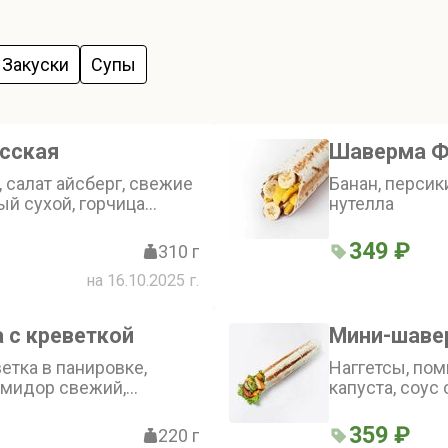
Закуски
Супы
сская
Шаверма Ф
 салат айсберг, свежие
Банан, персик
ый сухой, горчица
нутелла
люквенный, соус белый,
349 ₽
310 г
на 16.10.2025 г.
 с креветкой
Мини-шаве
етка в панировке,
Наггетсы, пом
омидор свежий,
капуста, соус
а, соус майонезный
горчичный
359 ₽
220 г