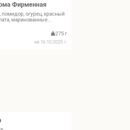
рма Фирменная
 помидор, огурец, красный
алата, маринованные
ри, маринованные
джика, классический
275 г
ус
на 16.10.2025 г.
a
те