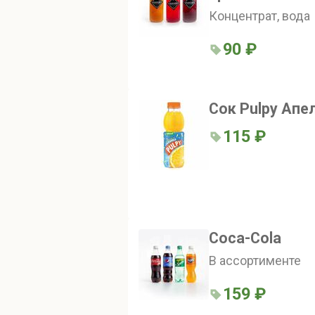
Концентрат, вода
90 ₽
Сок Pulpy Апе
115 ₽
Coca-Cola
В ассортименте
159 ₽