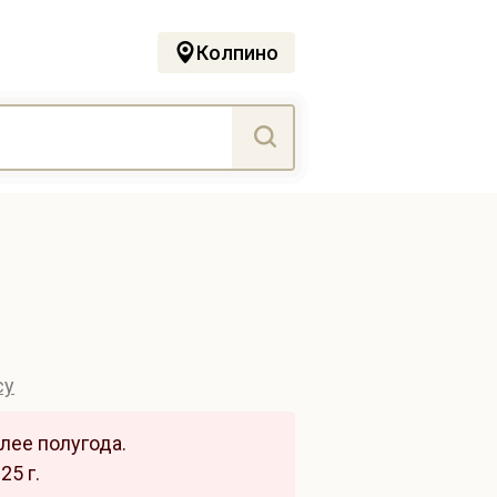
Колпино
су
лее полугода.
5 г.