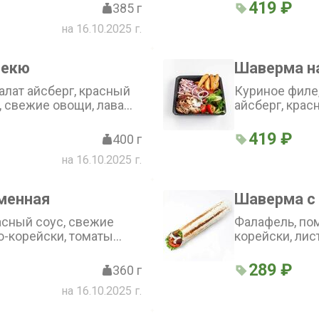
419 ₽
385 г
на 16.10.2025 г.
бекю
Шаверма н
алат айсберг, красный
Куриное филе,
, свежие овощи, лаваш,
айсберг, крас
коул слоу, соу
лаваш
419 ₽
400 г
на 16.10.2025 г.
менная
Шаверма с
расный соус, свежие
Фалафель, пом
о-корейски, томаты
корейски, лис
, куриное филе, лаваш
289 ₽
360 г
на 16.10.2025 г.