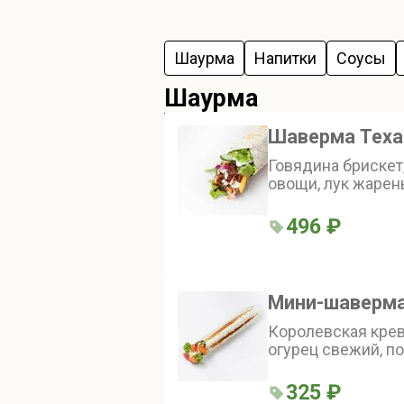
Шаурма
Напитки
Соусы
Шаурма
Шаверма Теха
Говядина брискет,
овощи, лук жарен
зерновая, соус к
лаваш
496 ₽
Мини-шаверма
Королевская крев
огурец свежий, п
китайская капуст
Коктейль
325 ₽