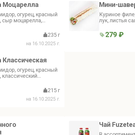
а Моцарелла
Мини-шаве
мидор, огурец, красный
Куриное филе,
а, сыр моцарелла,
лук, листья с
сночный соус
помидоры чер
корнишоны, а
279 ₽
235 г
чесночный со
на 16.10.2025 г.
 Классическая
мидор, огурец, красный
а, классический
215 г
на 16.10.2025 г.
нного
Чай Fuzete
я
В ассортимен