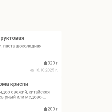
руктовая
и, паста шоколадная
320 г
на 16.10.2025 г.
рма криспи
идор свежий, китайская
 сырный или медово-
200 г