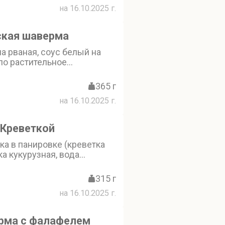
на 16.10.2025 г.
ская шаверма
а рваная, соус белый на
ло растительное
ое, кефир, меланж яичный,
еснок, соль поваренная
365 г
ец черный молотый, соус
на 16.10.2025 г.
ola: (лук, перец чили,
ый, соевый соус, уксус
, перец черный, Coca-Cola,
 Креветкой
, томат свежий, капуста
жая, картофель айдахо,
ка в панировке (креветка
ное, лук красный свежий)
ка кукурузная, вода
ло соевое, крахмал, специи,
 стабилизаторы), соус
315 г
вода питьевая, масло
на 16.10.2025 г.
 сахар, соевый соус, масло
мбирь сушеный,
, специи), огурцы свежие,
рма с фалафелем
 капуста китайская свежая