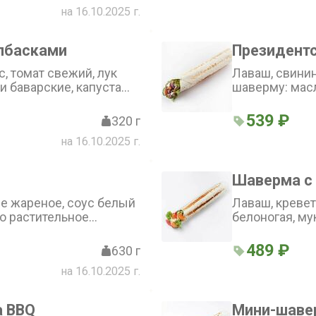
на 16.10.2025 г.
лбасками
Президент
, томат свежий, лук
Лаваш, свинин
и баварские, капуста
шаверму: мас
оны, лук красный,
рафинированн
сок лимона, ч
539 ₽
320 г
пищевая, пер
на 16.10.2025 г.
барбекю Coca-C
кетчуп томатн
винный, сахар
Шаверма с
огурцы свежие
китайская све
ле жареное, соус белый
Лаваш, кревет
масло фритюр
о растительное
белоногая, му
кефир, меланж яичный,
питьевая, мас
к, соль поваренная
загустители и
489 ₽
630 г
ерный молотый), соус
Коктейльный (
на 16.10.2025 г.
аста томатная, кетчуп,
подсолнечное,
рец соленый халапеньо,
кунжутное, и
еции), салат на тарелку
ароматизаторы
 BBQ
Мини-шаве
омат свежий, капуста
томат свежий,