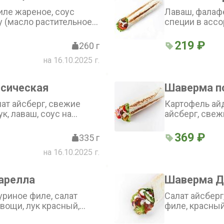
, Коул слоу (капуста
иле жареное, соус
Лаваш, фалафе
жая, капуста
 (масло растительное
специи в ассо
морковь свежая,
кефир, меланж яичный,
свежий, томат
ица зернистая, соль
к, соль поваренная
свежая, морко
219 ₽
260 г
ая, сахар белый),
ерный молотый), огурец
выбор: соус к
ски, перец соленый
на 16.10.2025 г.
ежий, салат микс
паста, томат 
фель фри, масло
я свежая, салат айсберг
перец соленый
ски
рбекю, картофель фри
томатный, пер
сическая
Шаверма п
итюре (картофель фри,
белый на шав
 соль поваренная
рафинированн
лат айсберг, свежие
Картофель айд
асный свежий
сок лимона, ч
к, лаваш, соус на
айсберг, свеж
пищевая, пер
ли и перца
лаваш, соус (к
369 ₽
335 г
на 16.10.2025 г.
арелла
Шаверма Д
уриное филе, салат
Салат айсберг
вощи, лук красный,
филе, красный
, перец, лаваш)
соль, перец)