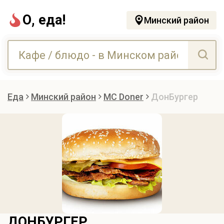
О, еда!
Минский район
Еда
Минский район
MC Doner
ДонБургер
ДОНБУРГЕР