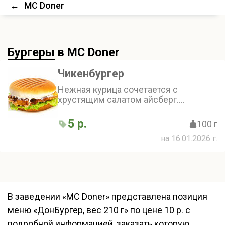
←
MC Doner
Бургеры
в MC Doner
Чикенбургер
Нежная курица сочетается с
хрустящим салатом айсберг.
Сметанный соус добавляет блюду
сливочную нотку. Получается сочное
5 р.
100 г
и лёгкое блюдо
на 16.01.2026 г.
В заведении «MC Doner» представлена позиция
меню «ДонБургер, вес 210 г» по цене 10 р. с
подробной информацией, заказать которую