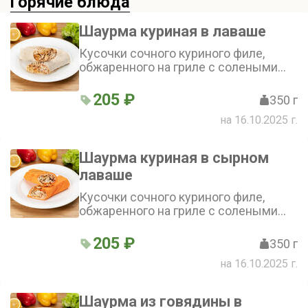
Горячие блюда
Шаурма куриная в лаваше
Кусочки сочного куриного филе,
обжаренного на гриле с солеными
огурцами, молодой капустой и
свежими помидорами в хрустящем
205 ₽
350 г
классическом лаваше, фирменный
на 16.10.2025 г.
томатный и белый чесночный соус с
зеленью
Шаурма куриная в сырном
лаваше
Кусочки сочного куриного филе,
обжаренного на гриле с солеными
огурцами, молодой капустой и
свежими помидорами в хрустящем
205 ₽
350 г
сырном лаваше, фирменный
на 16.10.2025 г.
томатный и белый чесночный соус с
зеленью
Шаурма из говядины в