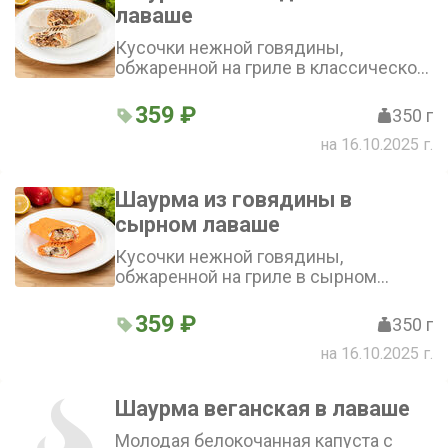
лаваше
Кусочки нежной говядины,
обжаренной на гриле в классическом
хрустящем лаваше с солеными
огурцами, молодой капустой и
359 ₽
350 г
свежими помидорами, фирменный
на 16.10.2025 г.
томатный и белый чесночный соус с
зеленью
Шаурма из говядины в
сырном лаваше
Кусочки нежной говядины,
обжаренной на гриле в сырном
хрустящем лаваше с солеными
огурцами, молодой капустой и
359 ₽
350 г
свежими помидорами, фирменный
на 16.10.2025 г.
томатный и белый чесночный соус с
зеленью
Шаурма веганская в лаваше
Молодая белокочанная капуста с