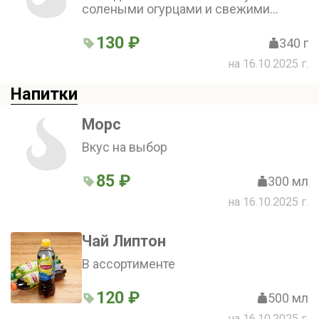
солеными огурцами и свежими
помидорами в хрустящем лаваше.
Фирменный томатный и белый
130 ₽
340 г
чесночный соус с зеленью
на 16.10.2025 г.
Напитки
Морс
Вкус на выбор
85 ₽
300 мл
на 16.10.2025 г.
Чай Липтон
В ассортименте
120 ₽
500 мл
на 16.10.2025 г.