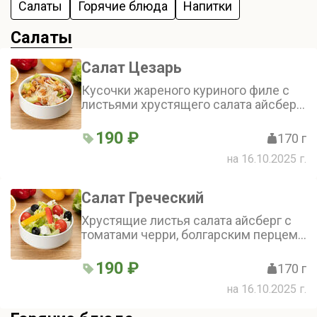
Салаты
Горячие блюда
Напитки
Салаты
Салат Цезарь
Кусочки жареного куриного филе с
листьями хрустящего салата айсберг,
томатами черри, сыром пармезан,
сухариками и фирменным соусом
190 ₽
170 г
цезарь
на 16.10.2025 г.
Салат Греческий
Хрустящие листья салата айсберг с
томатами черри, болгарским перцем,
брынзой, маслинами и фирменным
соусом
190 ₽
170 г
на 16.10.2025 г.