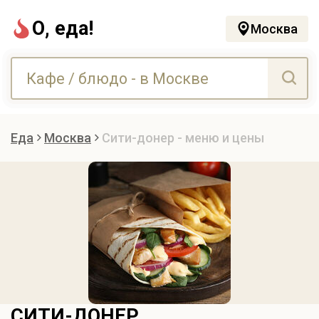
О, еда!
Москва
Еда
Москва
Сити-донер - меню и цены
СИТИ-ДОНЕР