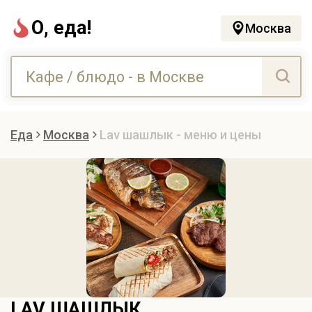
О, еда!
Москва
Еда
Москва
Lav шашлык - меню и цены
LAV ШАШЛЫК