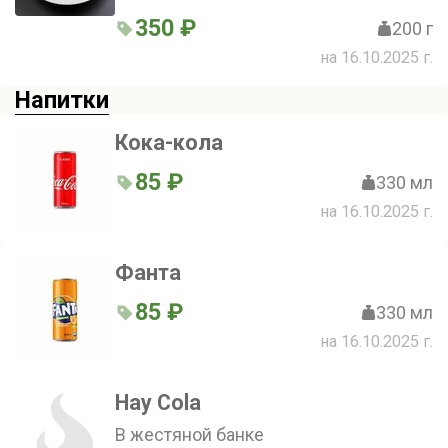
маслины, оливки, оливковое масло с
базиликом, красный репчатый лук
350 ₽
200 г
на 16.10.2025 г.
Напитки
Кока-кола
85 ₽
330 мл
на 16.10.2025 г.
Фанта
85 ₽
330 мл
на 16.10.2025 г.
Hay Cola
В жестяной банке