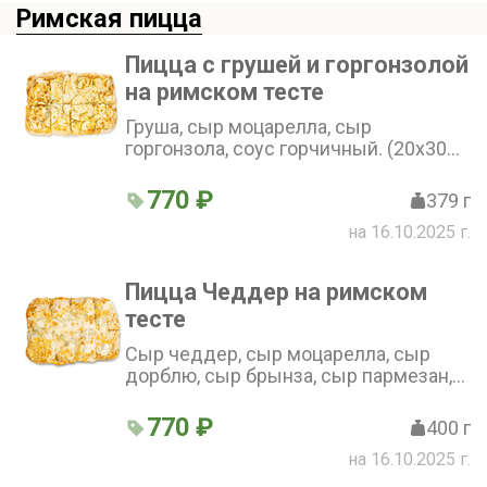
Римская пицца
Пицца с грушей и горгонзолой
на римском тесте
Груша, сыр моцарелла, сыр
горгонзола, соус горчичный. (20х30
см)
770 ₽
379 г
на 16.10.2025 г.
Пицца Чеддер на римском
тесте
Сыр чеддер, сыр моцарелла, сыр
дорблю, сыр брынза, сыр пармезан,
сырный соус (20х30 см)
770 ₽
400 г
на 16.10.2025 г.