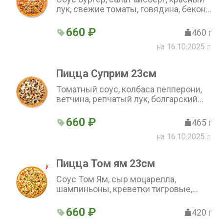
лук, свежие томаты, говядина, бекон,
маринованные огурцы, сыр
моцарелла.(23 см)
660 ₽
460 г
на 16.10.2025 г.
Пицца Суприм 23см
Томатный соус, колбаса пепперони,
ветчина, репчатый лук, болгарский
перец, шампиньоны, свинина,
говядина, маслины, сыр моцарелла.
660 ₽
465 г
(23 см)
на 16.10.2025 г.
Пицца Том ям 23см
Соус Том Ям, сыр моцарелла,
шампиньоны, креветки тигровые,
куриное филе, помидоры, кинза.(23
см)
660 ₽
420 г