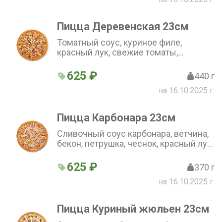
Пицца Деревенская 23см
Томатный соус, куриное филе,
красный лук, свежие томаты,
болгарский перец, чеснок, петрушка и
сыр моцарелла.(23 см)
625 ₽
440 г
на 16.10.2025 г.
Пицца Карбонара 23см
Сливочный соус карбонара, ветчина,
бекон, петрушка, чеснок, красный лук,
сыр пармезан, сыр моцарелла.(23 см)
625 ₽
370 г
на 16.10.2025 г.
Пицца Куриный жюльен 23см