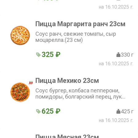
на 16.10.2025 г.
Пицца Маргарита ранч 23см
Соус ранч, свежие томаты, сыр
моцарелла.(23 см)
325 ₽
330 г
на 16.10.2025 г.
Пицца Мехико 23см
Соуc бургер, колбаса пепперони,
помидоры, болгарский перец, лук
красный, петрушка, чеснок, говядина,
сыр моцарелла, перец халапеньо.(23
625 ₽
425 г
см)
на 16.10.2025 г.
Пицца Мясная 23см