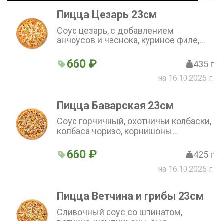
Пицца Цезарь 23см
Соус цезарь, с добавлением
анчоусов и чеснока, куриное филе,
свежие томаты, салат Айсберг, сыр
моцарелла, сыр пармезан.(23 см)
660 ₽
435 г
на 16.10.2025 г.
Пицца Баварская 23см
Соус горчичный, охотничьи колбаски,
колбаса чоризо, корнишоны
маринованные, лук красный, лук фри,
сыр моцарелла.(23 см)
660 ₽
425 г
на 16.10.2025 г.
Пицца Ветчина и грибы 23см
Сливочный соус со шпинатом,