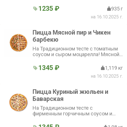
моцарелла! Четыре сыра (сыры:
моцарелла, пармезан, дорблю,
1235 ₽
935 г
брынза) и Цыпленок ранч (нежное
на 16.10.2025 г.
куриное филе, свежие томаты) (36
см)
Пицца Мясной пир и Чикен
барбекю
На Традиционном тесте с томатным
соусом и сыром моцарелла! Мясной
пир (говядина, свинина, пепперони,
ветчина, бекон, помидоры, петрушка)
1345 ₽
1,119 кг
и Чикен барбекю (куриное филе,
на 16.10.2025 г.
бекон, перец болгарский, лук
репчатый, соус барбекю) (36 см)
Пицца Куриный жюльен и
Баварская
На Традиционном тесте с
фирменным горчичным соусом и
сыром моцарелла! Куриный жюльен
(куриное филе, шампиньоны, красный