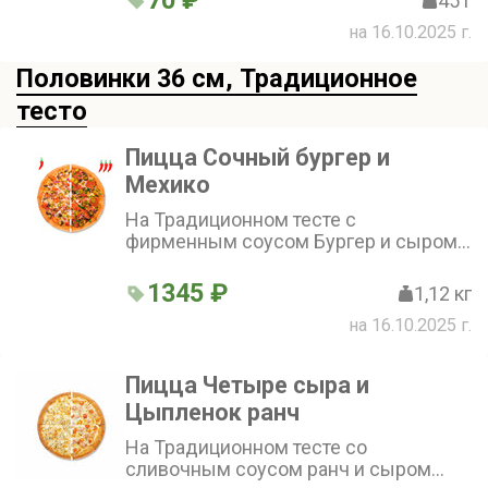
70 ₽
45 г
на 16.10.2025 г.
Половинки 36 см, Традиционное
тесто
Пицца Сочный бургер и
Мехико
На Традиционном тесте с
фирменным соусом Бургер и сыром
моцарелла! Сочный бургер (говядина,
бекон, корнишоны маринованные,
1345 ₽
1,12 кг
салат айсберг, лук красный,
на 16.10.2025 г.
помидоры) и Мехико (говядина,
колбаса пепперони, перец халапеньо,
помидоры, перец болгарский, лук
Пицца Четыре сыра и
красный, петрушка, чеснок) (36 см)
Цыпленок ранч
На Традиционном тесте со
сливочным соусом ранч и сыром