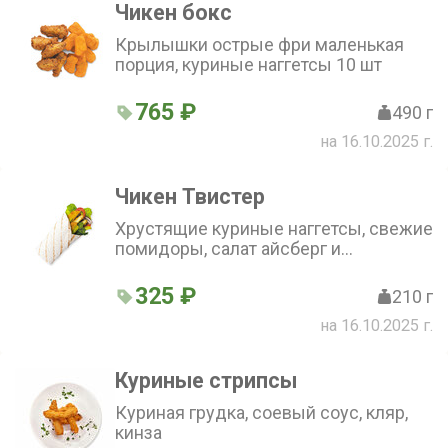
Чикен бокс
Крылышки острые фри маленькая
порция, куриные наггетсы 10 шт
765 ₽
490 г
на 16.10.2025 г.
Чикен Твистер
Хрустящие куриные наггетсы, свежие
помидоры, салат айсберг и
корнишоны в пшеничной лепешке с
майонезом и томатным соусом
325 ₽
210 г
на 16.10.2025 г.
Куриные стрипсы
Куриная грудка, соевый соус, кляр,
кинза