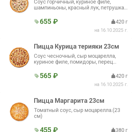
Соус горчичный, куриное филе,
шампиньоны, красный лук, петрушка,
чеснок, сыр моцарелла.(23 см)
655 ₽
420 г
на 16.10.2025 г.
Пицца Курица терияки 23см
Соус чесночный, сыр моцарелла,
куриное филе, помидоры, перец
болгарский, лук красный, соус
терияки, кунжут.(23 см)
565 ₽
420 г
на 16.10.2025 г.
Пицца Маргарита 23см
Томатный соус, сыр моцарелла.(23
см)
455 ₽
380 г