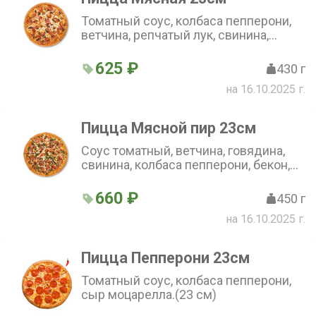
Томатный соус, колбаса пепперони,
ветчина, репчатый лук, свинина,
говядина, сыр моцарелла.(23 см)
625 ₽
430 г
на 16.10.2025 г.
Пицца Мясной пир 23см
Соус томатный, ветчина, говядина,
свинина, колбаса пепперони, бекон,
свежие томаты, сыр моцарелла.(23
см)
660 ₽
450 г
на 16.10.2025 г.
Пицца Пепперони 23см
Томатный соус, колбаса пепперони,
сыр моцарелла.(23 см)