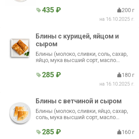
435 ₽
200 г
на 16.10.2025 г.
Блины с курицей, яйцом и
сыром
Блины (молоко, сливки, соль, сахар,
яйцо, мука высший сорт, масло
растительное). Начинка (курица, яйцо,
майонез, сыр моцарелла, петрушка)
285 ₽
180 г
(2 шт.)
на 16.10.2025 г.
Блины с ветчиной и сыром
Блины (молоко, сливки, яйцо, сахар,
соль, мука высший сорт, масло
растительное). Начинка (ветчина, сыр
моцарелла, петрушка) (2 шт.)
285 ₽
160 г