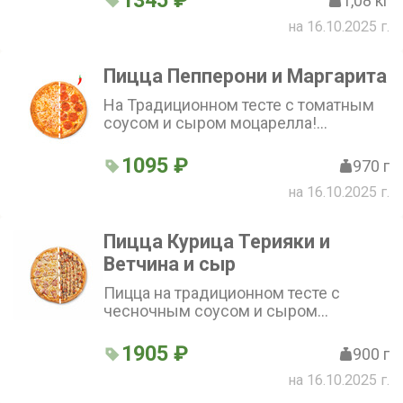
1345 ₽
1,08 кг
лук, чеснок, петрушка) и Баварская
на 16.10.2025 г.
(охотничьи колбаски, колбаса чоризо,
корнишоны маринованные, лук
красный, лук фри) (36 см)
Пицца Пепперони и Маргарита
На Традиционном тесте с томатным
соусом и сыром моцарелла!
Пепперони (колбаса пепперони) и
Маргарита (увеличенная порция сыра
1095 ₽
970 г
моцарелла) (36 см)
на 16.10.2025 г.
Пицца Курица Терияки и
Ветчина и сыр
Пицца на традиционном тесте с
чесночным соусом и сыром
моцарелла. Курица Терияки (куриное
филе, помидоры, перец болгарский,
1905 ₽
900 г
лук красный, соус Терияки, кунжут и
на 16.10.2025 г.
Ветчина и Сыр (ветчина)