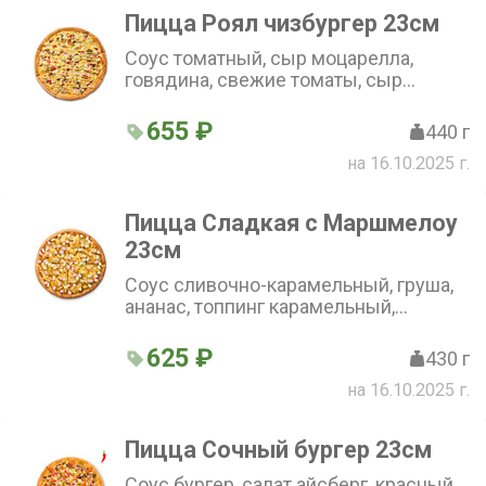
Пицца Роял чизбургер 23см
Соус томатный, сыр моцарелла,
говядина, свежие томаты, сыр
чеддер, корнишоны маринованные,
лук красный, соус горчичный.(23 см)
655 ₽
440 г
на 16.10.2025 г.
Пицца Сладкая с Маршмелоу
23см
Соус сливочно-карамельный, груша,
ананас, топпинг карамельный,
маршмеллоу.(23 см)
625 ₽
430 г
на 16.10.2025 г.
Пицца Сочный бургер 23см
Cоус бургер, салат айсберг, красный