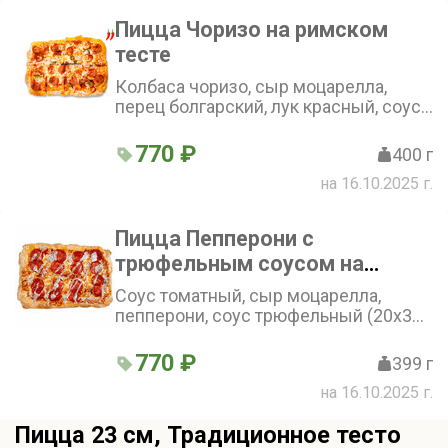
Пицца Чоризо на римском
тесте
Колбаса чоризо, сыр моцарелла,
перец болгарский, лук красный, соус
томатный. (20х30 см)
770 ₽
400 г
на 16.10.2025 г.
Пицца Пепперони с
трюфельным соусом на
римском тесте
Соус томатный, сыр моцарелла,
пепперони, соус трюфельный (20х30
см)
770 ₽
399 г
на 16.10.2025 г.
Пицца 23 см, Традиционное тесто