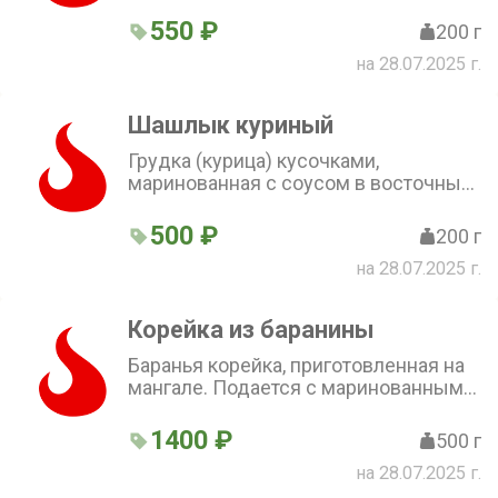
ароматом восточных специй.
Подаётся с пылу с жару, с зеленью,
550 ₽
200 г
прекрасно сочетается с луком
на 28.07.2025 г.
Шашлык куриный
Грудка (курица) кусочками,
маринованная с соусом в восточных
специях и приготовленная на
мангале, подается с луком и зеленью
500 ₽
200 г
на 28.07.2025 г.
Корейка из баранины
Баранья корейка, приготовленная на
мангале. Подается с маринованным
луком и овощами
1400 ₽
500 г
на 28.07.2025 г.