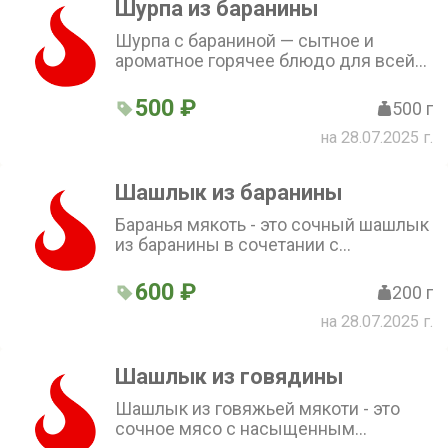
Шурпа из баранины
Шурпа с бараниной — сытное и
ароматное горячее блюдо для всей
семьи. В составе только свежие
ингредиенты. Порадуйте себя и
500 ₽
500 г
своих близких восхитительным
на 28.07.2025 г.
обедом или ужином!
Шашлык из баранины
Баранья мякоть - это сочный шашлык
из баранины в сочетании с
ароматным луком. Подаётся с
пряным шашлычным соусом.
600 ₽
200 г
Попробуйте вкус настоящего
на 28.07.2025 г.
шашлыка
Шашлык из говядины
Шашлык из говяжьей мякоти - это
сочное мясо с насыщенным