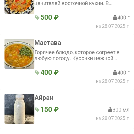
ценителей восточной кухни. В
составе говядина, лапша, фасоль,
болгарский перец, сельдерей и соль.
500 ₽
400 г
Идеальный вариант, чтобы согреться
на 28.07.2025 г.
и насытиться
Мастава
Горячее блюдо, которое согреет в
любую погоду. Кусочки нежной
говядины и курдючный жир в
сочетании с рисом, болгарским
400 ₽
400 г
перцем, ароматными специями и
на 28.07.2025 г.
зеленью
Айран
150 ₽
300 мл
на 28.07.2025 г.