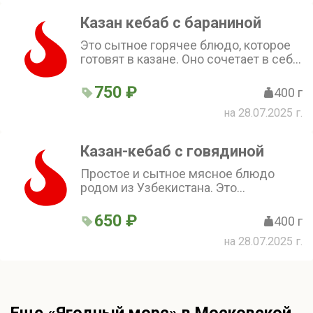
Казан кебаб с бараниной
Это сытное горячее блюдо, которое
готовят в казане. Оно сочетает в себе
сочные кусочки баранины и мягкие,
пропитанные ароматом мяса овощи.
750 ₽
400 г
Овощи делают блюдо лёгким и
на 28.07.2025 г.
освежающим, а мясо придаёт ему
насыщенный вкус
Казан-кебаб с говядиной
Простое и сытное мясное блюдо
родом из Узбекистана. Это
предварительно обжаренные в
казане кусочки говядины с
650 ₽
400 г
картофелем, затем доведённые до
на 28.07.2025 г.
мягкости тушением. Такой способ
приготовления придаёт мясу
особенную сочность. Подается со
свежими огурцами и помидорами