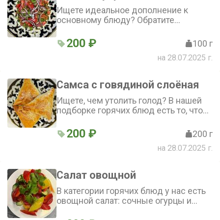
Ищете идеальное дополнение к
основному блюду? Обратите
внимание на этот салат! Сочные
помидоры, ароматный лук и пряная
200 ₽
100 г
кинза, умело сдобренные солью,
на 28.07.2025 г.
создают яркий и насыщенный вкус.
Попробуйте и убедитесь сами
Самса с говядиной слоёная
Ищете, чем утолить голод? В нашей
подборке горячих блюд есть то, что
вам нужно — самса с говядиной!
Сочная начинка из говядины и лука
200 ₽
200 г
со специями завернута в хрустящее
на 28.07.2025 г.
слоёное тесто. Порадуйте себя
вкусной и сытной трапезой
Салат овощной
В категории горячих блюд у нас есть
овощной салат: сочные огурцы и
помидоры, ароматный лук, свежая