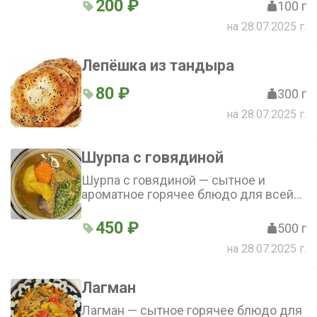
зелень и немного соли – простое
200 ₽
100 г
сочетание, создающее гармонию
на 28.07.2025 г.
вкуса
Лепёшка из тандыра
80 ₽
300 г
на 28.07.2025 г.
Шурпа с говядиной
Шурпа с говядиной — сытное и
ароматное горячее блюдо для всей
семьи. В составе только свежие
ингредиенты. Порадуйте себя и
450 ₽
500 г
своих близких восхитительным
на 28.07.2025 г.
обедом или ужином!
Лагман
Лагман — сытное горячее блюдо для