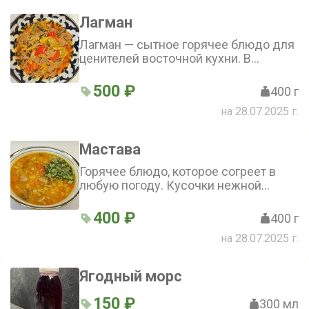
Лагман
Лагман — сытное горячее блюдо для
ценителей восточной кухни. В
составе говядина, лапша, фасоль,
болгарский перец, сельдерей и соль.
500 ₽
400 г
Идеальный вариант, чтобы согреться
на 28.07.2025 г.
и насытиться
Мастава
Горячее блюдо, которое согреет в
любую погоду. Кусочки нежной
говядины и курдючный жир в
сочетании с рисом, болгарским
400 ₽
400 г
перцем, ароматными специями и
на 28.07.2025 г.
зеленью
Ягодный морс
150 ₽
300 мл