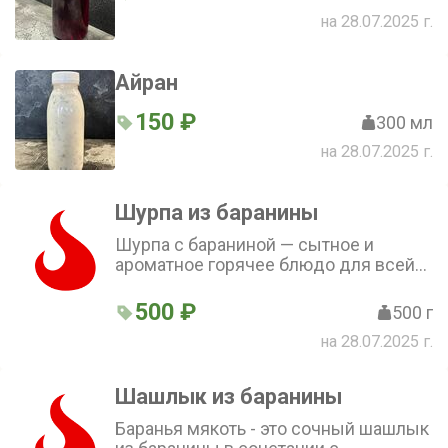
на 28.07.2025 г.
Айран
150 ₽
300 мл
на 28.07.2025 г.
Шурпа из баранины
Шурпа с бараниной — сытное и
ароматное горячее блюдо для всей
семьи. В составе только свежие
ингредиенты. Порадуйте себя и
500 ₽
500 г
своих близких восхитительным
на 28.07.2025 г.
обедом или ужином!
Шашлык из баранины
Баранья мякоть - это сочный шашлык