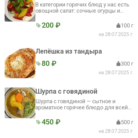
В категории горячих блюд у нас есть
овощной салат: сочные огурцы и
помидоры, ароматный лук, свежая
зелень и немного соли – простое
200 ₽
100 г
сочетание, создающее гармонию
на 28.07.2025 г.
вкуса
Лепёшка из тандыра
80 ₽
300 г
на 28.07.2025 г.
Шурпа с говядиной
Шурпа с говядиной — сытное и
ароматное горячее блюдо для всей
семьи. В составе только свежие
ингредиенты. Порадуйте себя и
450 ₽
500 г
своих близких восхитительным
на 28.07.2025 г.
обедом или ужином!