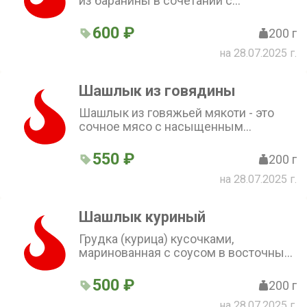
из баранины в сочетании с
ароматным луком. Подаётся с
пряным шашлычным соусом.
600 ₽
200 г
Попробуйте вкус настоящего
на 28.07.2025 г.
шашлыка
Шашлык из говядины
Шашлык из говяжьей мякоти - это
сочное мясо с насыщенным
ароматом восточных специй.
Подаётся с пылу с жару, с зеленью,
550 ₽
200 г
прекрасно сочетается с луком
на 28.07.2025 г.
Шашлык куриный
Грудка (курица) кусочками,
маринованная с соусом в восточных
специях и приготовленная на
мангале, подается с луком и зеленью
500 ₽
200 г
на 28.07.2025 г.