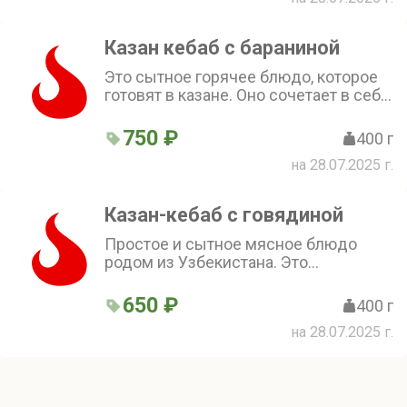
Казан кебаб с бараниной
Это сытное горячее блюдо, которое
готовят в казане. Оно сочетает в себе
сочные кусочки баранины и мягкие,
пропитанные ароматом мяса овощи.
750 ₽
400 г
Овощи делают блюдо лёгким и
на 28.07.2025 г.
освежающим, а мясо придаёт ему
насыщенный вкус
Казан-кебаб с говядиной
Простое и сытное мясное блюдо
родом из Узбекистана. Это
предварительно обжаренные в
казане кусочки говядины с
650 ₽
400 г
картофелем, затем доведённые до
на 28.07.2025 г.
мягкости тушением. Такой способ
приготовления придаёт мясу
особенную сочность. Подается со
свежими огурцами и помидорами