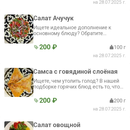
на 28.07.2025 г.
Салат Ачучук
Ищете идеальное дополнение к
основному блюду? Обратите
внимание на этот салат! Сочные
помидоры, ароматный лук и пряная
200 ₽
100 г
кинза, умело сдобренные солью,
на 28.07.2025 г.
создают яркий и насыщенный вкус.
Попробуйте и убедитесь сами
Самса с говядиной слоёная
Ищете, чем утолить голод? В нашей
подборке горячих блюд есть то, что
вам нужно — самса с говядиной!
Сочная начинка из говядины и лука
200 ₽
200 г
со специями завернута в хрустящее
на 28.07.2025 г.
слоёное тесто. Порадуйте себя
вкусной и сытной трапезой
Салат овощной