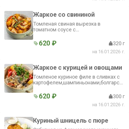
Жаркое со свининой
Томленая свиная вырезка в
томатном соусе с
картофелем,шампиньонами,болгарским
перцем и стручковой фасолью.
620 ₽
320 г
на 16.01.2026 г.
Жаркое с курицей и овощами
Томленое куриное филе в сливках с
картофелем,шампиньонами,болгарским
перцем и зернистой горчицей.
620 ₽
300 г
на 16.01.2026 г.
Куриный шницель с пюре