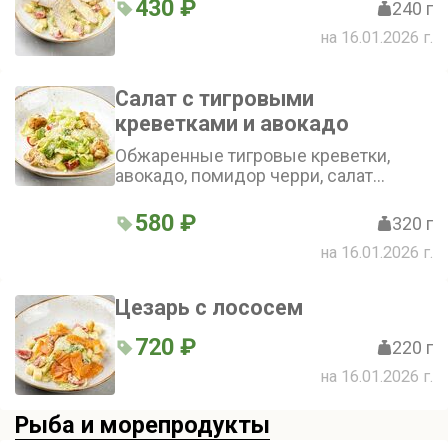
430 ₽
240 г
на 16.01.2026 г.
Салат с тигровыми
креветками и авокадо
Обжаренные тигровые креветки,
авокадо, помидор черри, салат
айсберг, пармезан, соус песто и
фирменная заправка для салата
580 ₽
320 г
на 16.01.2026 г.
Цезарь с лососем
720 ₽
220 г
на 16.01.2026 г.
Рыба и морепродукты