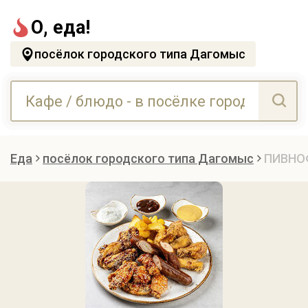
О, еда!
посёлок городского типа Дагомыс
Еда
посёлок городского типа Дагомыс
ПИВНОФ