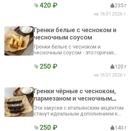
Это сочетание нежного лука в
420 ₽
235 г
хрустящей панировке и сырного
на 16.01.2026 г.
соуса, который добавляет
пикантности и аромата
Гренки белые с чесноком и
чесночным соусом
Гренки белые с чесноком и
чесночным соусом - это горячая
закуска из хрустящего поджаренного
хлеба с насыщенным ароматом.
250 ₽
120 г
Подаются с пикантным чесночным
на 16.01.2026 г.
соусом
Гренки чёрные с чесноком,
пармезаном и чесночным
соусом
Эти закуски с итальянским акцентом
станут идеальным дополнением к
любому столу. Ароматные гренки,
пикантный пармезан и насыщенный
250 ₽
140 г