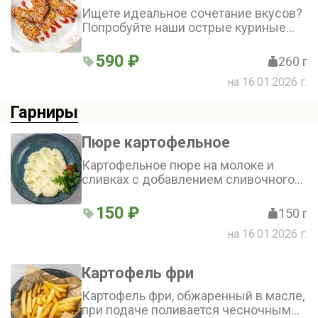
Ищете идеальное сочетание вкусов?
Попробуйте наши острые куриные
крылышки! Нежное мясо в сочетании
с ароматными специями, чесноком и
590 ₽
260 г
соусом шрирача, обжаренные до
на 16.01.2026 г.
хрустящей золотистой корочки. Это
блюдо точно не оставит вас
Гарниры
равнодушным
Пюре картофельное
Картофельное пюре на молоке и
сливках с добавлением сливочного
масла
150 ₽
150 г
на 16.01.2026 г.
Картофель фри
Картофель фри, обжаренный в масле,
при подаче поливается чесночным