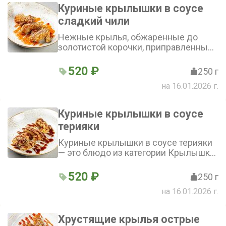
Куриные крылышки в соусе
сладкий чили
Нежные крылья, обжаренные до
золотистой корочки, приправленные
ароматным чесноком и пряными
специями. В сочетании с пикантным
520 ₽
250 г
сладко-острым соусом блюдо
на 16.01.2026 г.
подарит яркие вкусовые ощущения
Куриные крылышки в соусе
терияки
Куриные крылышки в соусе терияки
— это блюдо из категории Крылышки
куриные. Нежные и сочные крылья,
обжаренные до золотистой корочки,
520 ₽
250 г
приобретают уникальный вкус
на 16.01.2026 г.
благодаря использованию чеснока,
ароматных специй и соуса терияки
Хрустящие крылья острые