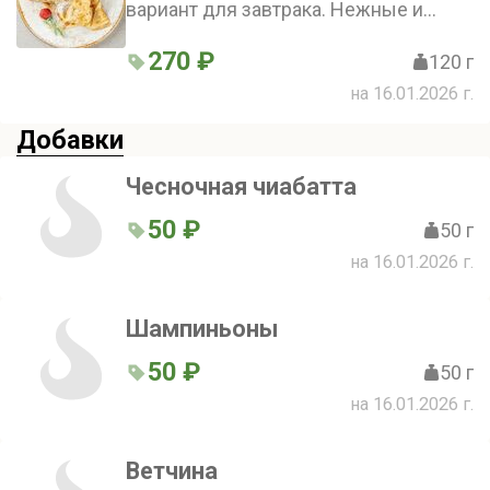
вариант для завтрака. Нежные и
тонкие, они созданы для того, чтобы
делиться лучшими моментами
270 ₽
120 г
начала дня в компании родных и
на 16.01.2026 г.
близких. В составе только
натуральные ингредиенты: мука,
Добавки
молоко и яйцо
Чесночная чиабатта
50 ₽
50 г
на 16.01.2026 г.
Шампиньоны
50 ₽
50 г
на 16.01.2026 г.
Ветчина