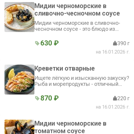
Мидии черноморские в
сливочно-чесночном соусе
Мидии черноморские в сливочно-
чесночном соусе - это блюдо из
категории Рыба и морепродукты.
Нежные мидии, обжаренные в
630 ₽
390 г
сливочном соусе с добавлением
на 16.01.2026 г.
ароматного чеснока и белого вина,
подаются с хрустящей чиабаттой.
Свежая зелень петрушки прекрасно
Креветки отварные
дополняет это блюдо, создавая
идеальный баланс вкусов
Ищете лёгкую и изысканную закуску?
Рыба и морепродукты - отличный
выбор. Нежные креветки, ароматный
чеснок, кислинка лимона, пряности и
870 ₽
220 г
свежесть укропа - идеальное
на 16.01.2026 г.
сочетание для настоящих гурманов
Мидии черноморские в
томатном соусе