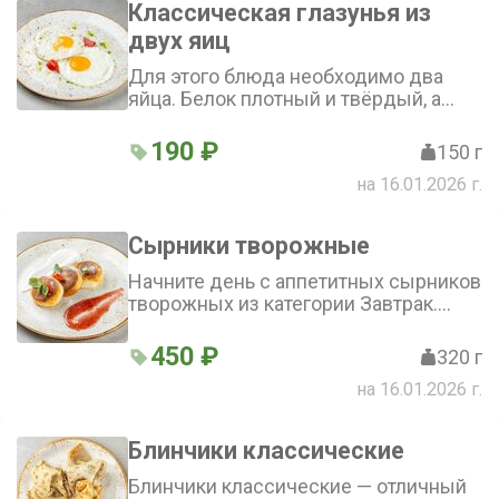
Классическая глазунья из
пикантный соус песто с томатами
двух яиц
черри станут идеальным
дополнением к этому блюду
Для этого блюда необходимо два
яйца. Белок плотный и твёрдый, а
желток — жидкий и тягучий. Вкус
блюда насыщенный и яичный, а
190 ₽
150 г
аромат — тёплый и уютный. Это
на 16.01.2026 г.
блюдо относится к категории завтрак
Сырники творожные
Начните день с аппетитных сырников
творожных из категории Завтрак.
Нежные, с приятным сливочным
вкусом – они просто тают во рту. В
450 ₽
320 г
составе только натуральные
на 16.01.2026 г.
ингредиенты: творог, яйцо, сахар и
мука
Блинчики классические
Блинчики классические — отличный