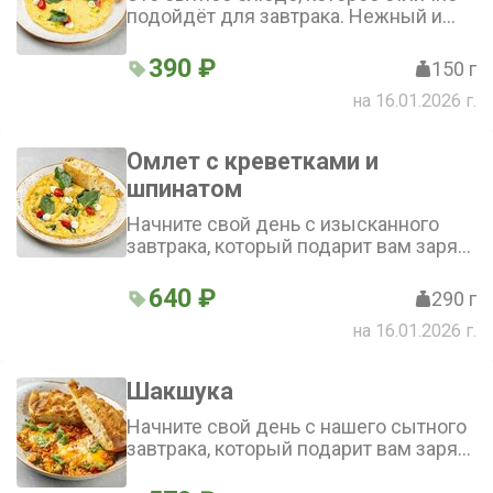
подойдёт для завтрака. Нежный и
пышный омлет, приготовленный из
свежих яиц с добавлением молока,
390 ₽
150 г
создаёт бархатистую текстуру.
на 16.01.2026 г.
Кусочки чесночной чиабатты
добавляют хруст и аромат, а
сливочный мусс и соус песто
Омлет с креветками и
обогащают вкус, делая его более
шпинатом
насыщенным и изысканным
Начните свой день с изысканного
завтрака, который подарит вам заряд
энергии и бодрости. Нежный омлет с
креветками и шпинатом, ароматный
640 ₽
290 г
чесночный хлеб, пикантный соус
на 16.01.2026 г.
песто и сливочный мусс — это
сочетание вкусов никого не оставит
равнодушным
Шакшука
Начните свой день с нашего сытного
завтрака, который подарит вам заряд
энергии и бодрости. В составе этого
блюда — ароматные томаты, сочный