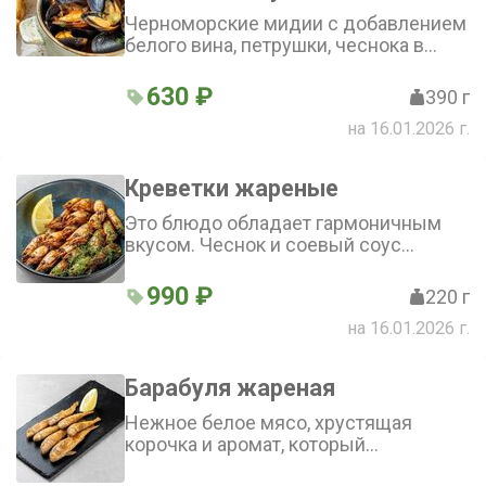
Черноморские мидии с добавлением
белого вина, петрушки, чеснока в
томатном соусе из помидор.
Подается с хрустящей чесночной
630 ₽
390 г
чиабаттой
на 16.01.2026 г.
Креветки жареные
Это блюдо обладает гармоничным
вкусом. Чеснок и соевый соус
придают ему пикантность, а лимон и
укроп - свежесть. Морепродукт
990 ₽
220 г
становится мягким и сочным.
на 16.01.2026 г.
Креветки жареные - отличный выбор
для ценителей морепродуктов
Барабуля жареная
Нежное белое мясо, хрустящая
корочка и аромат, который
невозможно ни с чем спутать. Это