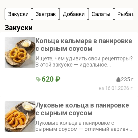
Закуски
Завтрак
Добавки
Салаты
Рыба и
Закуски
Кольца кальмара в панировке
с сырным соусом
Ищете, чем удивить свои рецепторы?
В этой закуске — идеальное
сочетание хрустящей панировки и
нежного кальмара. А сырный соус
620 ₽
235 г
добавит пикантности и сделает вкус
на 16.01.2026 г.
блюда более выразительным
Луковые кольца в панировке
с сырным соусом
Луковые кольца в панировке с
сырным соусом — отличный вариант
для любителей хрустящих закусок.