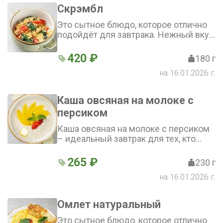
Скрэмбл
Это сытное блюдо, которое отлично
подойдёт для завтрака. Нежный вкус
яиц дополняется свежестью шпината
и сочностью томатов черри
420 ₽
180 г
на 16.01.2026 г.
Каша овсяная на молоке с
персиком
Каша овсяная на молоке с персиком
– идеальный завтрак для тех, кто
ценит вкус и пользу. Ароматная
овсянка на молоке со свежим
265 ₽
230 г
фруктом – прекрасное начало дня
на 16.01.2026 г.
Омлет натуральный
Это сытное блюдо, которое отлично