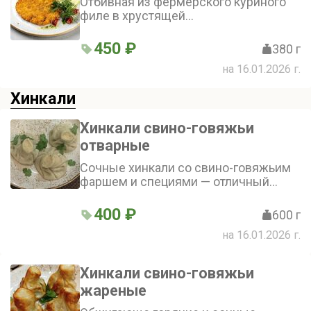
Отбивная из фермерского куриного
филе в хрустящей
панировке.Подается со сливочным
пюре и горчичным соусом.
450 ₽
380 г
на 16.01.2026 г.
Хинкали
Хинкали свино-говяжьи
отварные
Сочные хинкали со свино-говяжьим
фаршем и специями — отличный
выбор для обеда или ужина. Тонкое
тесто и ароматная кинза создают
400 ₽
600 г
идеальное сочетание с пряным
на 16.01.2026 г.
мясом. Порадуйте себя и близких
вкусной едой (5 шт.)
Хинкали свино-говяжьи
жареные