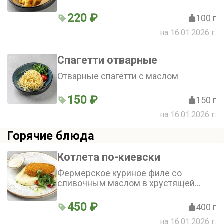
маслом
220 ₽
100 г
на 16.01.2026 г.
Спагетти отварные
Отварные спагетти с маслом
150 ₽
150 г
на 16.01.2026 г.
Горячие блюда
Котлета по-киевски
Фермерское куриное филе со
сливочным маслом в хрустящей
панировке.Обжаривается в масле,
подается со сливочным пюре и
450 ₽
400 г
горчичным соусом.
на 16.01.2026 г.