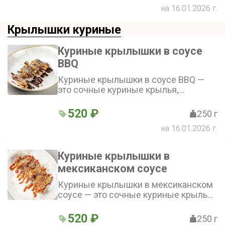
на 16.01.2026 г.
Крылышки куриные
Куриные крылышки в соусе
BBQ
Куриные крылышки в соусе BBQ —
это сочные куриные крылья,
обжаренные до золотистой корочки и
приправленные пикантным соусом
520 ₽
250 г
BBQ с чесноком и специями
на 16.01.2026 г.
Куриные крылышки в
мексиканском соусе
Куриные крылышки в мексиканском
соусе — это сочные куриные крылья,
обжаренные с добавлением чеснока,
специй и масла, а затем доведенные
520 ₽
250 г
до готовности в ароматном