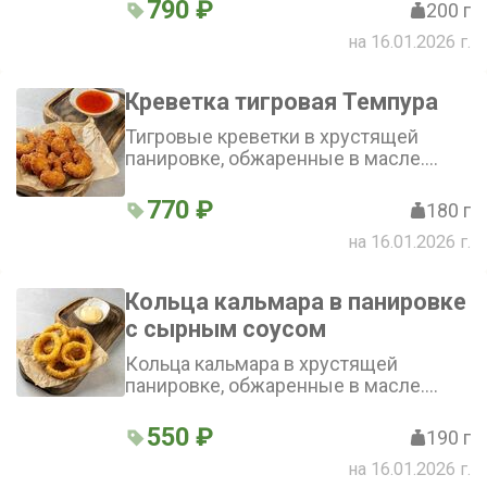
блюдо - квинтэссенция всего, что мы
790 ₽
200 г
любим в жареной рыбе. Сладковатый
на 16.01.2026 г.
вкус и приятное послевкусие,
которое оставляет за собой
лимонный сок, делает блюдо
Креветка тигровая Темпура
незабываемым. Барабуля,
обжаренная в чесночном масле со
Тигровые креветки в хрустящей
специями, - это сочетание, созданное,
панировке, обжаренные в масле.
чтобы покорять сердца любителей
Подаются с соусом сладкий Чили
морепродуктов
770 ₽
180 г
на 16.01.2026 г.
Кольца кальмара в панировке
с сырным соусом
Кольца кальмара в хрустящей
панировке, обжаренные в масле.
Подаются с сырным соусом
550 ₽
190 г
на 16.01.2026 г.