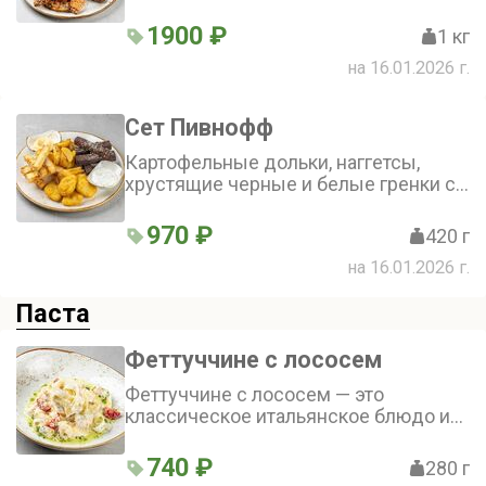
картофельные дольки, две куриные
колбаски. Подаются с горчицей,
1900 ₽
1 кг
соусом BBQ и фирменным
на 16.01.2026 г.
чесночным соусом
Сет Пивнофф
Картофельные дольки, наггетсы,
хрустящие черные и белые гренки с
чесноком. Подаются с сырным и
чесночным соусом
970 ₽
420 г
на 16.01.2026 г.
Паста
Феттуччине с лососем
Феттуччине с лососем — это
классическое итальянское блюдо из
нашей коллекции пасты. Нежные
феттуччине, сочный лосось,
740 ₽
280 г
ароматный чеснок, белое вино,