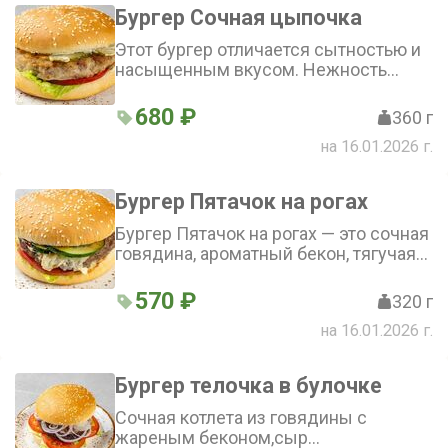
равнодушным
Бургер Сочная цыпочка
Этот бургер отличается сытностью и
насыщенным вкусом. Нежность
куриной котлеты, сочность томатов и
салата айсберг, пикантность бекона и
680 ₽
360 г
горчичного соуса, лёгкая острота
на 16.01.2026 г.
солёных огурцов и яркий сырный
вкус чеддера — вот что делает этот
бургер особенным
Бургер Пятачок на рогах
Бургер Пятачок на рогах — это сочная
говядина, ароматный бекон, тягучая
моцарелла, свежие томат и огурец, а
также соусы BBQ и сладкий чили.
570 ₽
320 г
Попробуйте наш бургер из категории
на 16.01.2026 г.
Бургеры в сервисе доставки еды
Бургер телочка в булочке
Сочная котлета из говядины с
жареным беконом,сыр