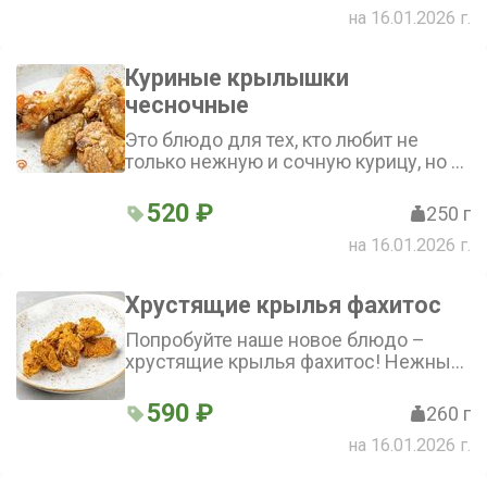
на 16.01.2026 г.
мексиканском соусе. Попробуйте это
блюдо из категории Крылышки
куриные и оцените неповторимый
Куриные крылышки
вкус
чесночные
Это блюдо для тех, кто любит не
только нежную и сочную курицу, но и
яркий вкус и аромат. Оно
представляет собой куриные крылья,
520 ₽
250 г
которые идеально приготовлены и
на 16.01.2026 г.
имеют хрустящую корочку.
Благодаря чесночному маслу, блюдо
обладает насыщенным ароматом и
Хрустящие крылья фахитос
пикантным вкусом. Специи
добавляют пряные нотки и делают
Попробуйте наше новое блюдо –
вкус более выразительным
хрустящие крылья фахитос! Нежные
куриные крылья, обжаренные до
золотистой корочки, с добавлением
590 ₽
260 г
чеснока и ароматных специй.
на 16.01.2026 г.
Идеальный выбор для любителей
сочных крылышек