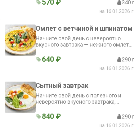
570 ₽
340 г
болгарский перец, пикантный
на 16.01.2026 г.
репчатый лук и чеснок, а также
свежие яйца. Подаётся шакшука с
чесночной чиабаттой и кинзой
Омлет с ветчиной и шпинатом
Начните свой день с невероятно
вкусного завтрака — нежного омлета
с ветчиной и шпинатом. Сливочный
мусс, ароматный соус песто и
640 ₽
290 г
свежие томаты черри идеально
на 16.01.2026 г.
сочетаются с воздушной основой из
яиц и молока, а чесночная чиабатта
придаёт блюду особый шарм
Сытный завтрак
Начните свой день с полезного и
невероятно вкусного завтрака,
который подарит вам заряд энергии и
бодрости. В этом блюде мы
840 ₽
290 г
соединили аппетитный лосось
на 16.01.2026 г.
собственного посола, ароматный
авокадо, сытные яйца и сливочную
заправку. Чесночная чиабатта и