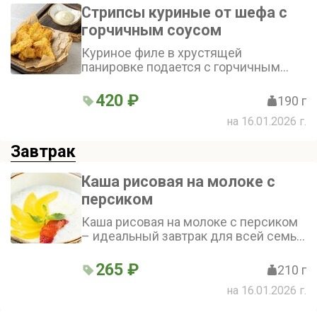
Стрипсы куриные от шефа с
горчичным соусом
Куриное филе в хрустящей
панировке подается с горчичным
соусом
420 ₽
190 г
на 16.01.2026 г.
Завтрак
Каша рисовая на молоке с
персиком
Каша рисовая на молоке с персиком
– идеальный завтрак для всей семьи.
Нежный рис, приготовленный на
молоке, и сладкий персик,
265 ₽
210 г
дополненный сочной клубникой,
на 16.01.2026 г.
зарядят вас энергией и хорошим
настроением на весь день