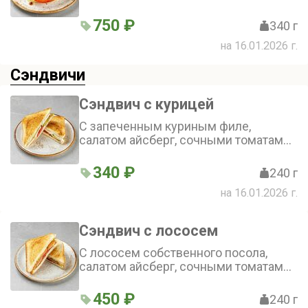
моцарелла,свежие томаты,салат
айсберг с соусом blue cheese.
750 ₽
340 г
на 16.01.2026 г.
Сэндвичи
Сэндвич с курицей
С запеченным куриным филе,
салатом айсберг, сочными томатами,
свежим огурцом, итальянской
моцареллой и белым чесночным
340 ₽
240 г
соусом
на 16.01.2026 г.
Сэндвич с лососем
С лососем собственного посола,
салатом айсберг, сочными томатами,
свежим огурцом, итальянской
моцареллой и белым чесночным
450 ₽
240 г
соусом