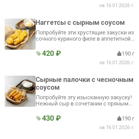
чесночный соус - это сочетание
на 16.01.2026 г.
точно не оставит вас равнодушным
Наггетсы с сырным соусом
Попробуйте эти хрустящие закуски из
сочного куриного филе в аппетитной
панировке в сочетании с нежным
сырным соусом
420 ₽
190 г
на 16.01.2026 г.
Сырные палочки с чесночным
соусом
Попробуйте эту изысканную закуску!
Нежный сыр в сочетании с пряным
чесночным соусом подарит вам
богатый вкус и приятную текстуру
430 ₽
190 г
на 16.01.2026 г.