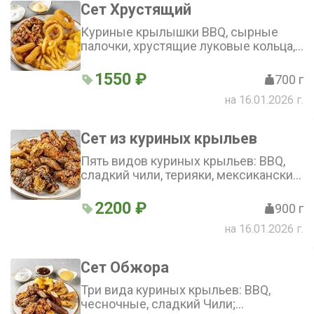
Сет Хрустящий
Куриные крылышки BBQ, сырные
палочки, хрустящие луковые кольца,
картофель фри, наггетсы. Подаются с
сырным и чесночным соусом
1550 ₽
700 г
на 16.01.2026 г.
Сет из куриных крыльев
Пять видов куриных крыльев: BBQ,
сладкий чили, терияки, мексиканские,
чесночные
2200 ₽
900 г
на 16.01.2026 г.
Сет Обжора
Три вида куриных крыльев: BBQ,
чесночные, сладкий Чили;