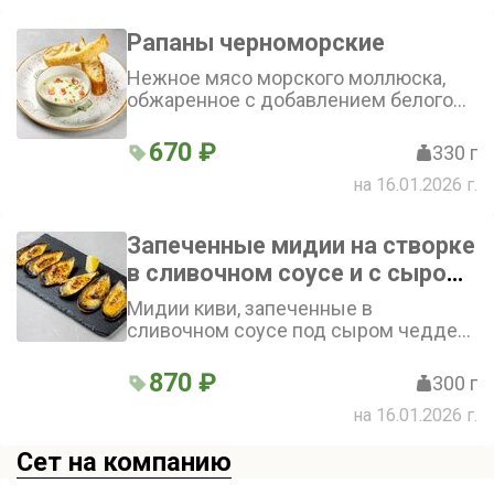
Рапаны черноморские
Нежное мясо морского моллюска,
обжаренное с добавлением белого
вина. Подаётся с пикантным соусом
на основе сливок и творожного сыра.
670 ₽
330 г
В качестве дополнения к блюду
на 16.01.2026 г.
предлагается чесночная чиабатта
Запеченные мидии на створке
в сливочном соусе и с сыром
чеддер
Мидии киви, запеченные в
сливочном соусе под сыром чеддер
с добавлением чеснока и белого вина
(6 шт.)
870 ₽
300 г
на 16.01.2026 г.
Сет на компанию