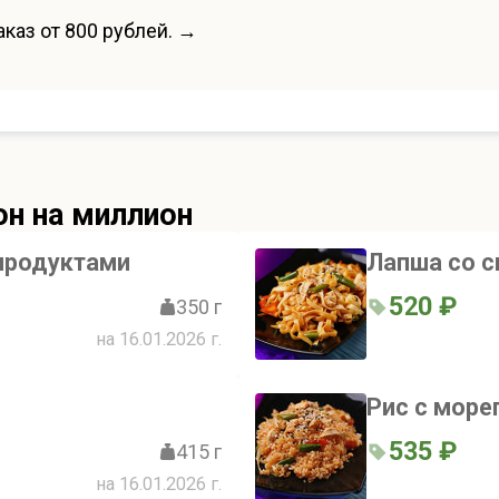
каз от 800 рублей. →
он на миллион
продуктами
Лапша со с
520 ₽
350 г
на 16.01.2026 г.
Рис с море
535 ₽
415 г
на 16.01.2026 г.