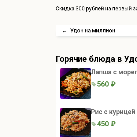
Скидка
300 рублей
на первый за
←
Удон на миллион
Горячие блюда
в Уд
Лапша с море
560 ₽
Рис с курицей
450 ₽