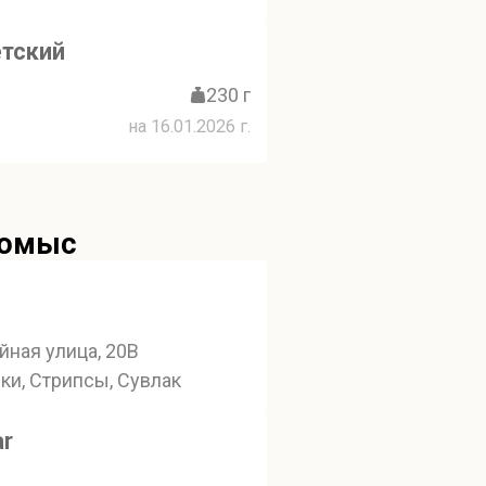
етский
230 г
на 16.01.2026 г.
гомыс
ная улица, 20В
ки, Стрипсы, Сувлак
ar