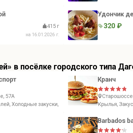
ой
Удончик д
320 ₽
415 г
на 16.01.2026 г.
ей» в посёлке городского типа Да
спорт
Кранч
е, 57А
Старошоссей
лей, Холодные закуски, Салаты, Горячие закуски
Крылья, Закус
Barbados b