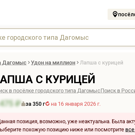
посёл
а Дагомыс
Удон на миллион
Лапша с курицей
АПША С КУРИЦЕЙ
иск в посёлке городского типа Дагомыс
Поиск в Росс
475 ₽
за 350 г
на 16 января 2026 г.
анная позиция, возможно, уже неактуальна. Была акту
ыберите похожую позицию ниже или посмотрите
все