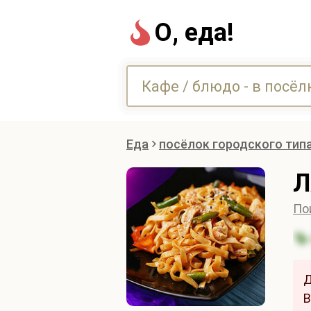
О, еда!
Еда
посёлок городского тип
Л
По
Д
В