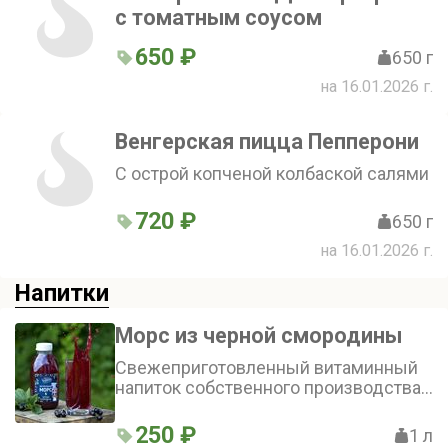
с томатным соусом
650 ₽
650 г
на 16.01.2026 г.
Венгерская пицца Пепперони
С острой копченой колбаской салями
720 ₽
650 г
на 16.01.2026 г.
Напитки
Морс из черной смородины
Свежеприготовленный витаминный
напиток собственного производства
по традиционному рецепту из чистой
воды и ягод
250 ₽
1 л