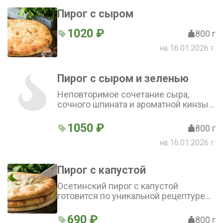
Пирог с сыром
1020 ₽
800 г
на 16.01.2026 г.
Пирог с сыром и зеленью
Неповторимое сочетание сыра,
сочного шпината и ароматной кинзы.
Этот пирог - традиционное блюдо
осетинской кухни
1050 ₽
800 г
на 16.01.2026 г.
Пирог с капустой
Осетинский пирог с капустой
готовится по уникальной рецептуре
на протяжении нескольких веков
690 ₽
800 г