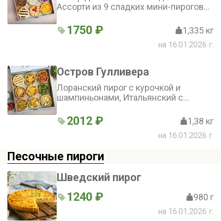
и сыром дорблю, Польский пирог с
Ассорти из 9 сладких мини-пирогов
маком и творожным сыром
для дооолгого удовольствия. В набор
входят: Французский, Лондонский,
1750 ₽
1,335 кг
Польский, Английский, Датский,
на 16.01.2026 г.
Румынский, Чикагский, Финский,
Австрийский
Остров Гулливера
Лоранский пирог с курочкой и
шампиньонами, Итальянский с
брокколи и креветками, Шведский
пирог с картошечкой и грудинкой,
2012 ₽
1,38 кг
Мюнхенский пирог с колбасками,
на 16.01.2026 г.
картофелем, оливками и зеленым
лучком, Турецкий пирог с нутом,
Песoчные пироги
томатами и шампиньонами,
Сибирский пирог с красной рыбой и
рисом, Мексиканский пирог с
Шведский пирог
мясным фаршем, фасолью, кукурузой
1240 ₽
и перчиком чили, Амстердамский
980 г
пирог с 4 видами сыра,
на 16.01.2026 г.
Брюссельский киш с брокколи,