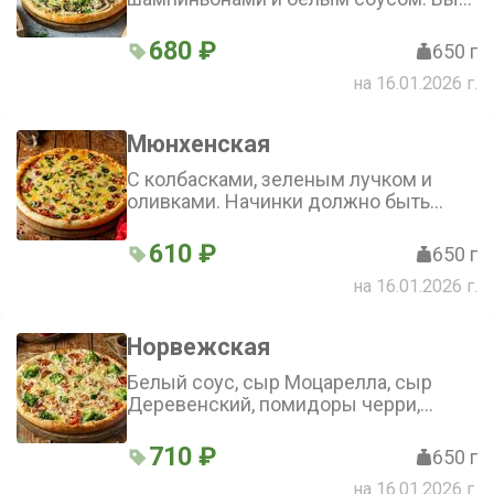
будете в восторге!
680 ₽
650 г
на 16.01.2026 г.
Мюнхенская
С колбасками, зеленым лучком и
оливками. Начинки должно быть
много! Особенно, если это
невероятная Мюнхенская пицца
610 ₽
650 г
на 16.01.2026 г.
Норвежская
Белый соус, сыр Моцарелла, сыр
Деревенский, помидоры черри,
горбуша филе, капуста брокколи.
Заметили, как много рыбы и брокколи
710 ₽
650 г
в пицце? А все потому, что для нашей
на 16.01.2026 г.
пиццы мы не жалеем начинки. Вы