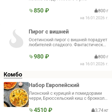
850 ₽
800 г
на 16.01.2026 г.
Пирог с вишней
Осетинский пирог с вишней порадует
любителей сладкого. Фантастически
насыщенный вкус настоящей вишни
980 ₽
800 г
на 16.01.2026 г.
Комбо
Набор Европейский
Лионский с курицей и помидорами
черри, Брюссельский киш с брокколи,
цветной капустой и шпинатом,
Финский с натуральной лесной
4510 ₽
3,74 кг