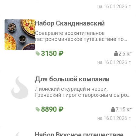
черникой, Польский с маком и
на 16.01.2026 г.
творожным сыром
Набор Скандинавский
Совершите восхитительное
гастрономическое путешествие по
Скандинавским странам!В набор
входят: Ирландский пирог с фаршем
3150 ₽
2,6 кг
из говядины и свинины, Норвежский
на 16.01.2026 г.
киш с красной рыбой и брокколи,
Датский Пай с вишней
Для большой компании
Лионский с курицей и черри,
Греческий пирог с творожным сыром
и шпинатом, Мюнхенский пирог с
колбасками, картофелем, оливками и
8890 ₽
7,15 кг
зеленым лучком, Шведский пирог с
на 16.01.2026 г.
картофелем и копченой грудинкой,
Норвежский пирог с красной рыбой и
брокколи, Французский пирог с
Набор Вкусное путешествие