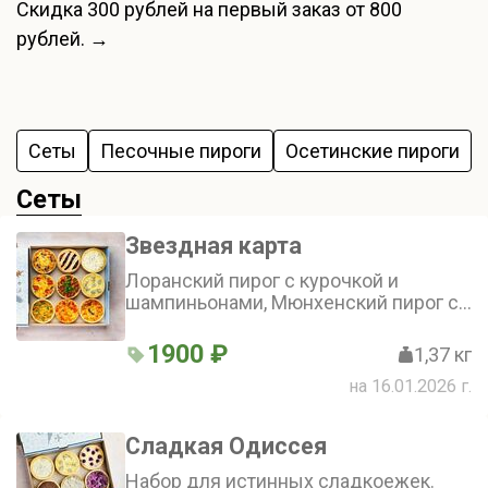
Скидка
300 рублей
на первый заказ от 800
рублей. →
Сеты
Песoчные пироги
Осетинские пироги
Сеты
Звездная карта
Лоранский пирог с курочкой и
шампиньонами, Мюнхенский пирог с
колбасками, картофелем, оливками и
зеленым лучком, Белорусский пирог
1900 ₽
1,37 кг
с картошечкой и грибами,
на 16.01.2026 г.
Норвежский киш с красной рыбой и
брокколи, Ирландский мясной пирог,
Греческий с творожным сыром и
Сладкая Одиссея
шпинатом, Датский пай с натуральной
вишней, Французский пирог с грушей
Набор для истинных сладкоежек.