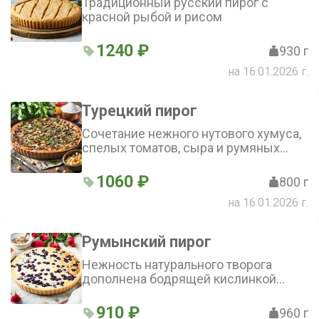
Традиционный русский пирог с
красной рыбой и рисом
1240 ₽
930 г
на 16.01.2026 г.
Турецкий пирог
Cочетание нежного нутового хумуса,
спелых томатов, сыра и румяных
грибочков на тесте из ржаной муки.
Сытная альтернатива мясным
1060 ₽
800 г
пирогам
на 16.01.2026 г.
Румынский пирог
Нежность натурального творога
дополнена бодрящей кислинкой
смородины
910 ₽
960 г