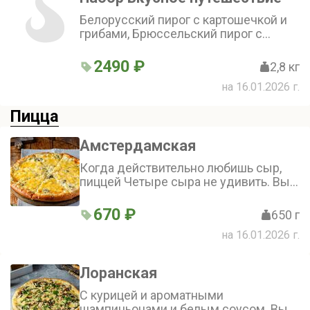
грушей и сыром Дорблю,
Американский баноффи пай с
Белорусский пирог с картошечкой и
бананами, вареным сгущенным
грибами, Брюссельский пирог с
молоком и кофейными сливками,
брокколи и шпинатом и цветной
Польский пирог с творожным сыром
капустой, Американский баноффи пай
2490 ₽
2,8 кг
и маком
на 16.01.2026 г.
Пицца
Амстердамская
Когда действительно любишь сыр,
пиццей Четыре сыра не удивить. Вы
готовы насладиться пиццей 5 сыров?
Сыр Моцарелла, сыр Чеддер, сыр
670 ₽
650 г
Кавказский, сыр Деревенский, сыр
на 16.01.2026 г.
Монт Блю, белый соус
Лоранская
С курицей и ароматными
шампиньонами и белым соусом. Вы