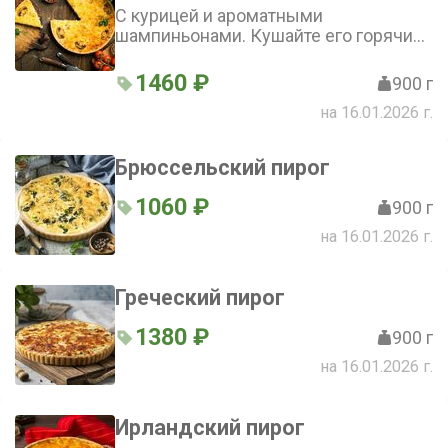
С курицей и ароматными
шампиньонами. Кушайте его горячим
или холодным, как закуску или
самостоятельное блюдо - одинаково
1460 ₽
900 г
вкусно!
на 16.01.2026 г.
Брюссельский пирог
1060 ₽
900 г
на 16.01.2026 г.
Греческий пирог
1380 ₽
900 г
на 16.01.2026 г.
Ирландский пирог