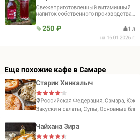
Свежеприготовленный витаминный
напиток собственного производства
по традиционному рецепту из чистой
воды и ягод
250 ₽
1 л
на 16.01.2026 г.
Еще похожие кафе в Самаре
Старик Хинкалыч
Российская Федерация, Самара, Южно
Закуски и салаты, Супы, Основные блю
Чайхана Зира