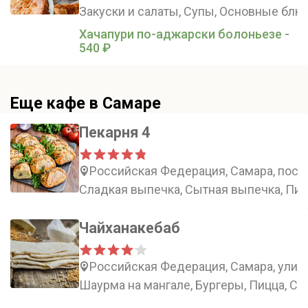
Закуски и салаты, Супы, Основные блю
Хачапури по-аджарски болоньезе -
540 ₽
Еще кафе в Самаре
Пекарня 4
Российская Федерация, Самара, посёл
Сладкая выпечка, Сытная выпечка, Пир
Чайханакебаб
Российская Федерация, Самара, улиц
Шаурма на мангале, Бургеры, Пицца, Су