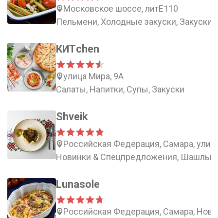
Московское шоссе, литЕ110
Пельмени, Холодные закуски, Закуски 
КИТchen
улица Мира, 9А
Салаты, Напитки, Супы, Закуски
Shveik
Российская Федерация, Самара, улиц
Новинки & Cпецпредложения, Шашлык &
Lunasole
Российская Федерация, Самара, Ново