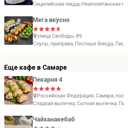
Сицилийская пицца, Неаполитанская пиц
Мега вкусно
улица Свободы, 89
Соусы, приправа, Постные блюда, Пицц
Еще кафе в Самаре
Пекарня 4
Российская Федерация, Самара, посёл
Сладкая выпечка, Сытная выпечка, Пир
Чайханакебаб