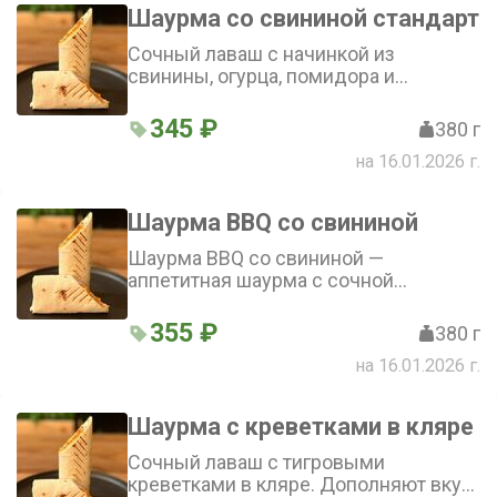
острый акцент сыра чеддер и
Шаурма со свининой стандарт
богатство вкусов фирменного соуса,
завёрнутые в мягкий лаваш.
Сочный лаваш с начинкой из
Попробуйте шаурму в кляре со
свинины, огурца, помидора и
свининой и ощутите гармонию
корейской моркови. Фирменный соус
текстур и ароматов!
добавляет пикантности. Шаурма со
345 ₽
380 г
свининой стандарт — сытное и
на 16.01.2026 г.
вкусное блюдо
Шаурма BBQ со свининой
Шаурма BBQ со свининой —
аппетитная шаурма с сочной
свининой, хрустящими огурцами и
помидорами, пикантной корейской
355 ₽
380 г
морковью, завёрнутыми в лаваш и
на 16.01.2026 г.
сдобренными ароматным соусом
барбекю и фирменным соусом
Шаурма с креветками в кляре
Сочный лаваш с тигровыми
креветками в кляре. Дополняют вкус