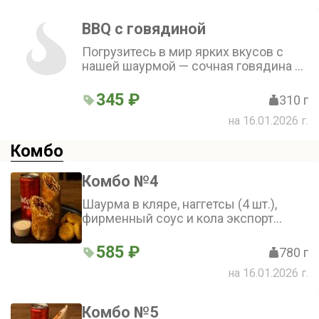
помидором, а фирменный соус
добавляет блюду неповторимую
BBQ с говядиной
изюминку.
Погрузитесь в мир ярких вкусов с
нашей шаурмой — сочная говядина в
гармонии с хрустящей пекинской
капустой, пикантной морковью по-
345 ₽
310 г
корейски и свежими овощами
на 16.01.2026 г.
(огурцом и помидором), дополненная
неповторимым фирменным соусом и
Комбо
насыщенным соусом BBQ. Каждый
укус — это взрыв вкусовых
ощущений, который не оставит вас
Комбо №4
равнодушным!
Шаурма в кляре, наггетсы (4 шт.),
фирменный соус и кола экспорт
стаил
585 ₽
780 г
на 16.01.2026 г.
Комбо №5