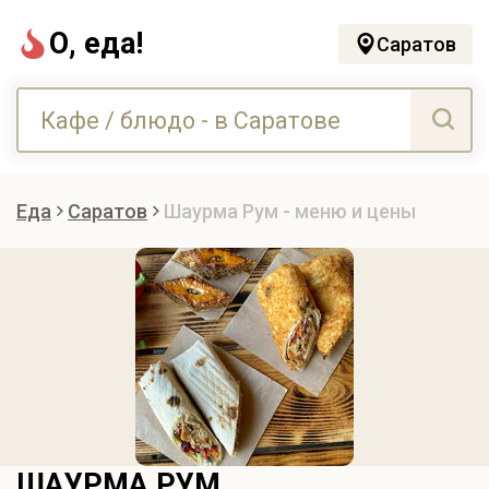
О, еда!
Саратов
Еда
Саратов
Шаурма Рум - меню и цены
ШАУРМА РУМ