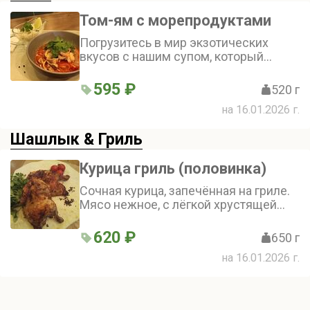
Том-ям с морепродуктами
Погрузитесь в мир экзотических
вкусов с нашим супом, который
перенесёт вас в сердце Таиланда.
Нежный вкус кокосового молока
595 ₽
520 г
гармонично сочетается с
на 16.01.2026 г.
морепродуктами - креветками,
мидиями и кальмаром, а кинза,
Шашлык & Гриль
кунжут и кунжутное масло
добавляют блюду неповторимые
нотки. Том-ям с морепродуктами -
Курица гриль (половинка)
идеальный выбор для ценителей
Сочная курица, запечённая на гриле.
ярких и насыщенных вкусов.
Мясо нежное, с лёгкой хрустящей
корочкой. Половинка курицы —
идеальный выбор для сытного обеда
620 ₽
650 г
или ужина
на 16.01.2026 г.