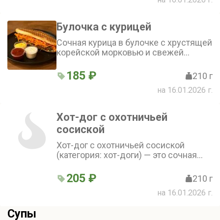
насыщенности
Булочка с курицей
Сочная курица в булочке с хрустящей
корейской морковью и свежей
пекинской капустой. Фирменный
соус и соус барбекю добавляют
185 ₽
210 г
пикантности и глубины вкуса. Мягкая
на 16.01.2026 г.
булочка гармонично сочетается с
остальными компонентами
Хот-дог с охотничьей
сосиской
Хот-дог с охотничьей сосиской
(категория: хот-доги) — это сочная
охотничья сосиска в булке,
дополненная хрустящей пекинской
205 ₽
210 г
капустой и пикантной морковью по-
на 16.01.2026 г.
корейски. Богатый вкус блюда
подчёркивают аппетитный соус
Супы
барбекю и фирменный соус