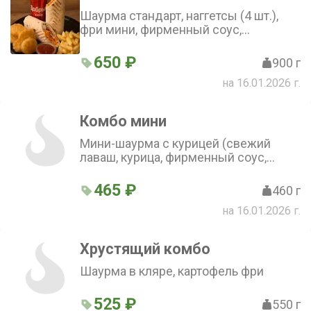
Шаурма стандарт, наггетсы (4 шт.),
фри мини, фирменный соус,
газированный напиток «Экспорт
стайл кола» (300 мл)
650 ₽
900 г
на 16.01.2026 г.
Комбо мини
Мини-шаурма с курицей (свежий
лаваш, курица, фирменный соус,
свежий огурец и помидор, пекинская
капуста и зелень), мини-картофель
465 ₽
460 г
фри, морс собственного
на 16.01.2026 г.
приготовления (клюква и смородина)
Хрустящий комбо
Шаурма в кляре, картофель фри
525 ₽
550 г