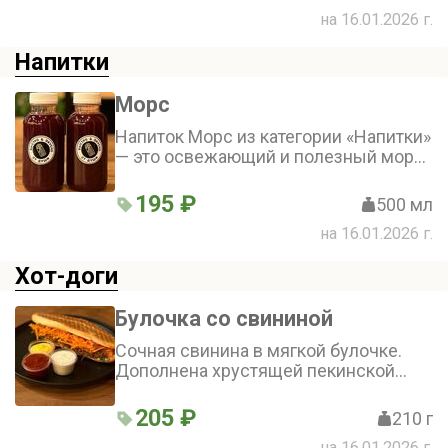
на 16.01.2026 г.
Напитки
Морс
Напиток Морс из категории «Напитки»
— это освежающий и полезный морс,
приготовленный из сочной клюквы и
смородины. Насладитесь ярким
195 ₽
500 мл
вкусом и ароматом лесных ягод!
на 16.01.2026 г.
Хот-доги
Булочка со свининой
Сочная свинина в мягкой булочке.
Дополнена хрустящей пекинской
капустой и корейской морковью.
Фирменный соус и соус барбекю
205 ₽
210 г
придают пикантности и
на 16.01.2026 г.