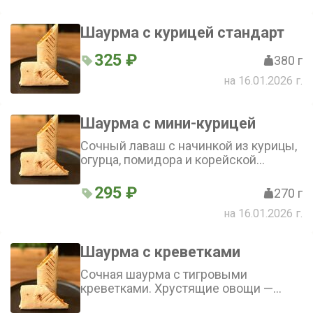
морковью и сыром чеддер,
дополняется насыщенным
Шаурма с курицей стандарт
фирменным соусом. Попробуйте
шарум в кляре с курицей —
325 ₽
380 г
идеальное сочетание текстуры и
вкуса
на 16.01.2026 г.
Шаурма с мини-курицей
Сочный лаваш с начинкой из курицы,
огурца, помидора и корейской
моркови. Соус добавляет
пикантности и объединяет все
295 ₽
270 г
ингредиенты. Шаурма с мини-
на 16.01.2026 г.
курицей — аппетитное и сытное
блюдо
Шаурма с креветками
Сочная шаурма с тигровыми
креветками. Хрустящие овощи —
салат айсберг, пекинская капуста и