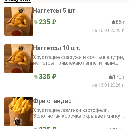
Наггетсы 5 шт
235 ₽
85 г
на 16.01.2026 г.
Наггетсы 10 шт.
Хрустящие снаружи и сочные внутри,
наггетсы привлекают аппетитным
видом. Панировочные сухари
создают приятную текстуру, а
335 ₽
170 г
куриное мясо — нежный вкус.
на 16.01.2026 г.
Идеальная закуска для лёгкого
перекуса.
Фри стандарт
Хрустящие ломтики картофеля.
Золотистая корочка скрывает мягкую
сердцевину. Идеальная закуска