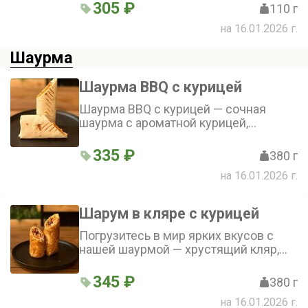
305 ₽
110 г
на 16.01.2026 г.
Шаурма
Шаурма BBQ с курицей
Шаурма BBQ с курицей — сочная
шаурма с ароматной курицей,
хрустящими огурцами и помидорами,
пикантной корейской морковью и
335 ₽
380 г
двумя соусами — барбекю и
на 16.01.2026 г.
фирменным. Лаваш идеально
дополняет это аппетитное сочетание
ингредиентов. Попробуйте и оцените
Шарум в кляре с курицей
яркий вкус нашей шаурмы!
Погрузитесь в мир ярких вкусов с
нашей шаурмой — хрустящий кляр,
сочная курица и свежие овощи
гармонично сочетаются в каждом
345 ₽
380 г
укусе. Лаваш, наполненный
на 16.01.2026 г.
помидором, капустой, корейской