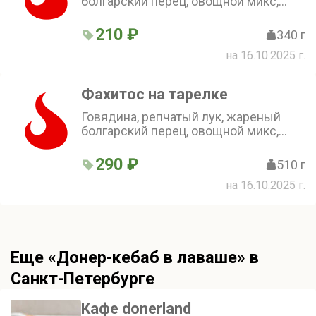
болгарский перец, овощной микс,
томатный соус, лаваш
210 ₽
340 г
на 16.10.2025 г.
Фахитоc на тарелке
Говядина, репчатый лук, жареный
болгарский перец, овощной микс,
томатный соус, лаваш, халапеньо
290 ₽
510 г
на 16.10.2025 г.
Еще «Донер-кебаб в лаваше» в
Санкт-Петербурге
Кафе donerland