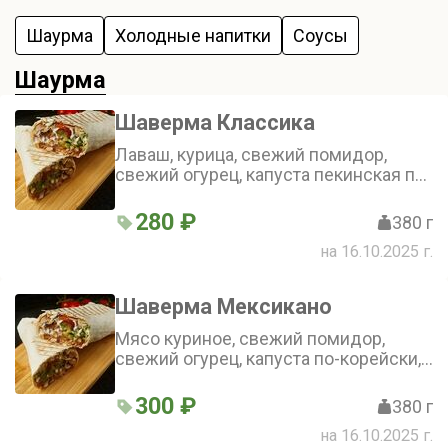
Шаурма
Холодные напитки
Соусы
Шаурма
Шаверма Классика
Лаваш, курица, свежий помидор,
свежий огурец, капуста пекинская по-
корейски, красный лук
280 ₽
380 г
на 16.10.2025 г.
Шаверма Мексикано
Мясо куриное, свежий помидор,
свежий огурец, капуста по-корейски,
красный лук, халапеньо
300 ₽
380 г
на 16.10.2025 г.