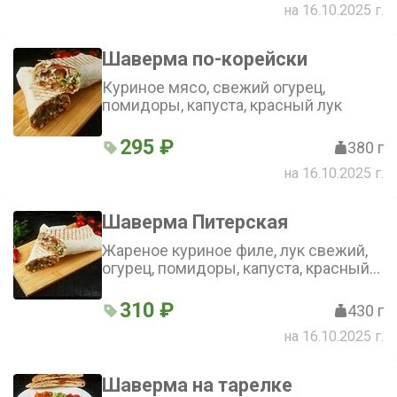
на 16.10.2025 г.
Шаверма по-корейски
Куриное мясо, свежий огурец,
помидоры, капуста, красный лук
295 ₽
380 г
на 16.10.2025 г.
Шаверма Питерская
Жареное куриное филе, лук свежий,
огурец, помидоры, капуста, красный
лук, морковь по-корейски, халапеньо
310 ₽
430 г
на 16.10.2025 г.
Шаверма на тарелке