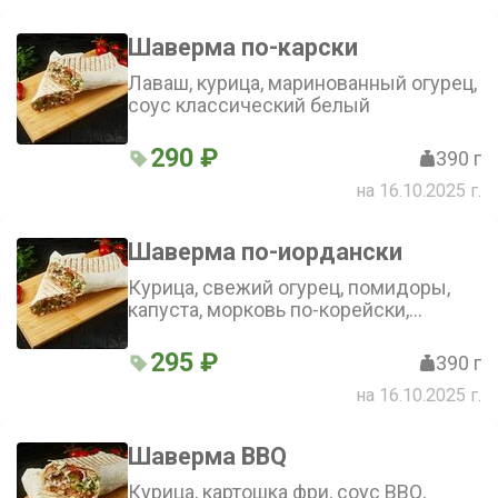
Шаверма по-карски
Лаваш, курица, маринованный огурец,
соус классический белый
290 ₽
390 г
на 16.10.2025 г.
Шаверма по-иордански
Курица, свежий огурец, помидоры,
капуста, морковь по-корейски,
аджика
295 ₽
390 г
на 16.10.2025 г.
Шаверма BBQ
Курица, картошка фри, соус BBQ,