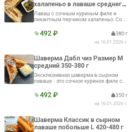
халапеньо в лаваше среднего
размера М
Лаваш с сочным куриным филе и
пикантным перчиком халапеньо. Соус
добавляет яркий вкус, а свежие
овощи - помидор, огурец - придают
492 ₽
380 г
лёгкость и свежесть. Шаверма по-
на 16.01.2026 г.
мексикански с халапеньо - выбор для
любителей насыщенных вкусов.
Внимание!Смотрите ниже: «Добавки в
Шаверма Дабл чиз Размер М
шаурму» и «Не класть в шаурму»
средний 350-380 г
Эксклюзивная шаверма в сырном
лаваше - это сочное куриное филе с
помидорами, огурцами, морковкой
по-корейски, луком, капустой,
492 ₽
350 г
дополненное тертым сыром и
на 16.01.2026 г.
насыщенным вкусом сырного соуса -
сытное и аппетитное блюдо
Шаверма Классик в сырном
лаваше побольше L 420-480 г