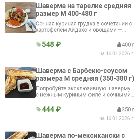
Шаверма на тарелке средняя
размер М 400-480 г
Сочная куриная грудка в сочетании с
картофелем Айдахо и овощами —
маринованными огурцами, свежими
помидорами и огурцами, перцем
548 ₽
400 г
халапеньо. Плюс лаваш
на 16.01.2026 г.
приготовленный на гриле. Дополнено
фирменным соусом, аджикой и
морковью по-корейски. Подаётся на
Шаверма с Барбекю-соусом
тарелке. Выберите, пожалуйста,
размера М средняя (350-380 г)
фирменный морс!
Попробуйте эксклюзивную шаверму
с нежным куриным филе и сочными
овощами в лаваше, заправленную
соусом фирменным и соусом
444 ₽
350 г
барбекю, - идеальное сочетание
на 16.01.2026 г.
вкусов, которое покорит ваше
сердце.
Шаверма по-мексикански с