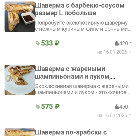
соуса и свежих овощей. Внимание!
Шаверма с барбекю-соусом
Смотрите ниже: «Добавки в шаверму»
размер L побольше
и «Не класть в шаверму»
Попробуйте эксклюзивную шаверму
с нежным куриным филе и сочными
овощами в лаваше, заправленную
фирменным соусом барбекю, -
533 ₽
420 г
идеальное сочетание вкусов, которое
на 16.01.2026 г.
покорит ваше сердце. Внимание!
Смотрите ниже: «Добавки в шаверму»
и «Не класть в шаверму»
Шаверма с жареными
шампиньонами и луком,
грибной соус, побольше,
Эксклюзивная шаверма с жареными
размер L, 450-500 г
шампиньонами и луком - это сочное
куриное филе в лаваше с
помидорами, огурцами, пекинской
575 ₽
450 г
капустой, дополненное насыщенным
на 16.01.2026 г.
вкусом грибного соуса и ароматным
жареным луком. Внимание! Смотрите
ниже: Добавки в шаверму и Не класть
Шаверма по-арабски с
в шаверму