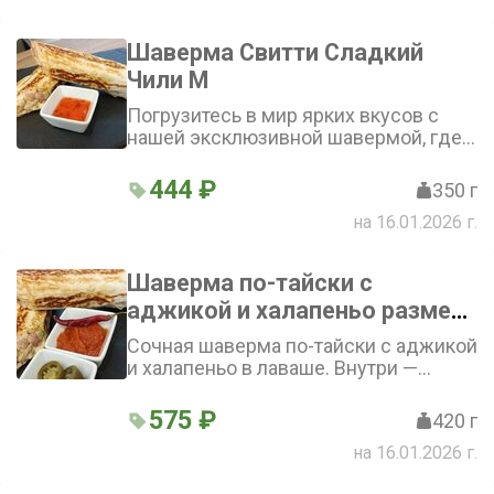
шаверму»
Шаверма Свитти Сладкий
Чили М
Погрузитесь в мир ярких вкусов с
нашей эксклюзивной шавермой, где
нежное куриное филе гармонично
сочетается с пикантным соусом
444 ₽
350 г
сладкий Чили, а свежесть овощей
на 16.01.2026 г.
придаёт блюду неповторимую
лёгкость
Шаверма по-тайски с
аджикой и халапеньо размер
L (побольше, 420-450 г)
Сочная шаверма по-тайски с аджикой
и халапеньо в лаваше. Внутри —
куриное филе, овощи: помидор,
огурец, лук, морковка по-корейски и
575 ₽
420 г
маринованная капуста. Острота
на 16.01.2026 г.
халапеньо и пикантность аджики
гармонично сочетаются со вкусом