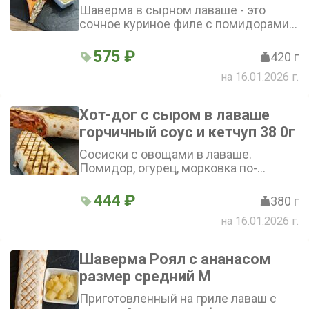
Шаверма в сырном лаваше - это
сочное куриное филе с помидорами,
огурцами, морковкой по-корейски,
луком, овощами, дополненное
575 ₽
420 г
тертым сыром и насыщенным
на 16.01.2026 г.
вкусом сырного соуса - сытное и
аппетитное блюдо
Хот-дог с сыром в лаваше
горчичный соус и кетчуп 38 0г
Сосиски с овощами в лаваше.
Помидор, огурец, морковка по-
корейски, маринованный огурчик и
лук дополнены горчичной
444 ₽
380 г
муштардой, кетчупом и фирменным
на 16.01.2026 г.
соусом. Хрустящие и сочные овощи
гармонично сочетаются с мягкостью
лаваша и сосисок. Внимание!
Шаверма Роял с ананасом
Смотрите ниже: «Добавки в шаверму»
размер средний М
и «Не класть в шаверму»
Приготовленный на гриле лаваш с