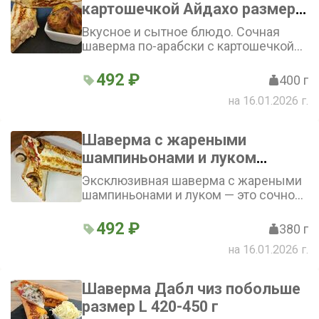
картошечкой Айдахо размер
М средняя 380-420г
Вкусное и сытное блюдо. Сочная
шаверма по-арабски с картошечкой
Айдахо L сочетает в себе нежное
куриное филе и свежие овощи.
492 ₽
400 г
Лаваш, пропитанный соусом, придаёт
на 16.01.2026 г.
блюду особый вкус. Картошечка
Айдахо добавляет интересный вкус и
текстуру.
Шаверма с жареными
шампиньонами и луком
средняя размер М
Эксклюзивная шаверма с жареными
шампиньонами и луком — это сочное
куриное филе в лаваше с овощами,
дополненные насыщенным вкусом
492 ₽
380 г
грибного соуса и ароматным
на 16.01.2026 г.
жареным луком
Шаверма Дабл чиз побольше
размер L 420-450 г