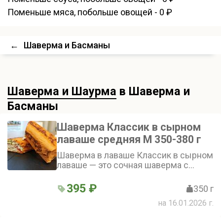
Поменьше мяса, побольше овощей - 0 ₽
←
Шаверма и Басманы
Шаверма и Шаурма
в Шаверма и
Басманы
Шаверма Классик в сырном
лаваше средняя М 350-380 г
Шаверма в лаваше Классик в сырном
лаваше — это сочная шаверма с
куриным филе, овощами, завёрнутая
в сырный лаваш и заправленная
395 ₽
350 г
фирменным соусом. Внимание!
на 16.01.2026 г.
Смотрите ниже: «Добавки в шаверму»
и «Не класть в шаверму»