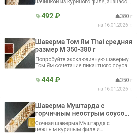
начинкой из куриного филе, ананасов,
помидоров, огурцов и овощей.
Фирменный соус добавляет
492 ₽
380 г
пикантности. Шаверма Роял с
на 16.01.2026 г.
ананасом — сочетание сладкого и
солёного вкусов
Шаверма Том Ям Thai средняя
размер М 350-380 г
Попробуйте эксклюзивную шаверму
Том Ям сочетание пикантного соуса
том ям и нежного куриного филе в
лаваше, дополненное свежими
444 ₽
350 г
огурцами, помидорами, овощи.
на 16.01.2026 г.
Внимание! Смотрите ниже: «Добавки
в шаверму» и «Не класть в шаверму»
Шаверма Муштарда с
горчичным неострым соусом
размер М
Сочная шаверма Муштарда с
нежным куриным филе и
хрустящими овощами. Лаваш