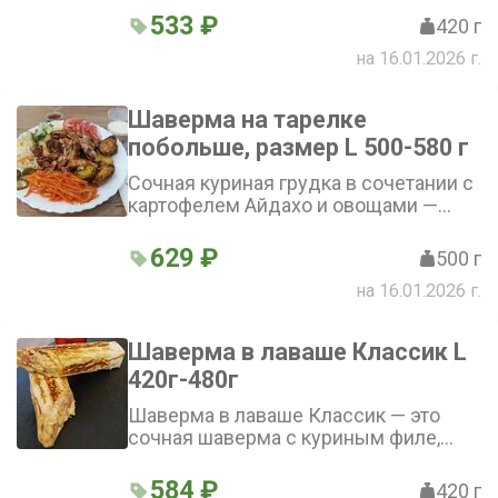
соусом сладкий чили, свежими
533 ₽
420 г
овощами
на 16.01.2026 г.
Шаверма на тарелке
побольше, размер L 500-580 г
Сочная куриная грудка в сочетании с
картофелем Айдахо и овощами —
маринованными огурцами, свежими
помидорами и огурцами, перцем
629 ₽
500 г
халапеньо. Плюс лаваш
на 16.01.2026 г.
приготовленный на гриле. Дополнено
фирменным соусом, аджикой и
морковью по-корейски. Подаётся на
Шаверма в лаваше Классик L
тарелке. Не забудьте приобрести
420г-480г
Морс к тарелке! Внимание! Смотрите
ниже: «Добавки в шаверму» и «Не
Шаверма в лаваше Классик — это
класть в шаверму»
сочная шаверма с куриным филе,
овощами завёрнутая в мягкий лаваш
и заправленная фирменным
584 ₽
420 г