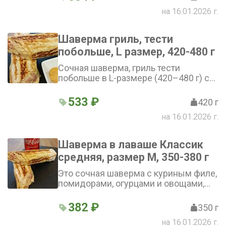
соусомВнимание! Смотрите
на 16.01.2026 г.
ниже:«Добавки в шаверму» и «Не
класть в шаверму»
Шаверма гриль, тести
побольше, L размер, 420-480 г
Сочная шаверма, гриль тести
побольше в L-размере (420–480 г) с
куриным филе. Внутри — свежие
овощи: помидоры, огурцы, лук и
533 ₽
420 г
салат. Лаваш пропитан соусом, а
на 16.01.2026 г.
гриль тести придаёт блюду особый
вкус. Внимание! Смотрите ниже:
«Добавки в шаверму» и «Что не
Шаверма в лаваше Классик
класть в шаверму»
средняя, размер М, 350-380 г
Это сочная шаверма с куриным филе,
помидорами, огурцами и овощами,
завёрнутая в мягкий лаваш и
заправленная фирменным соусом.
382 ₽
350 г
Внимание! Смотрите ниже: «Добавки
на 16.01.2026 г.
в шаверму» и «Что не класть в