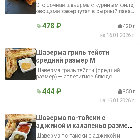
Это сочная шаверма с куриным филе,
овощами завёрнутая в сырный лаваш
и заправленная фирменным соусом.
Внимание! Смотрите ниже: «Добавки
478 ₽
420 г
в шаверму» и «Не класть в шаверму»
на 16.01.2026 г.
Шаверма гриль тейсти
средний размер М
Шаверма гриль тейсти (средний
размер) — аппетитное блюдо.
444 ₽
350 г
на 16.01.2026 г.
Шаверма по-тайски с
аджикой и халапеньо размер
М средняя 380г-420г
Шаверма по-тайски с аджикой и