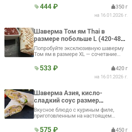
бережно обволакивает начинку, а
444 ₽
350 г
горчичный неострый соус и
на 16.01.2026 г.
фирменный соус добавляют
пикантности. Лёгкая свежесть
помидора, огурца, морковки по-
Шаверма Том ям Thai в
корейски, капусты гармонично
размере побольше L (420-480
дополняют вкус
г)
Попробуйте эксклюзивную шаверму
Том ям в размере XL — сочетание
пикантного соуса Том ям и нежного
куриного филе в лаваше,
533 ₽
420 г
дополненное свежими овощами.
на 16.01.2026 г.
Внимание! Смотрите ниже: «добавки
в шаверму» и «не класть в шаверму»
Шаверма Азия, кисло-
сладкий соус размер
побольше L 420 г - 450 г
Вкусное блюдо с куриным филе,
приготовленным на настоящем
гриле. Лаваш готовим на гриле.
Внутри — сочные помидоры, огурцы...
575 ₽
450 г