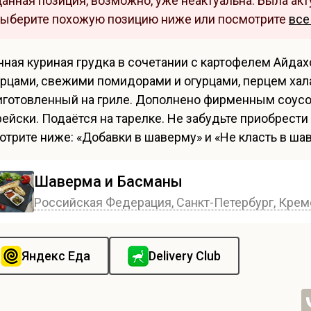
анная позиция, возможно, уже неактуальна. Была акту
ыберите похожую позицию ниже или посмотрите
все
чная куриная грудка в сочетании с картофелем Айд
урцами, свежими помидорами и огурцами, перцем хал
иготовленный на гриле. Дополнено фирменным соусо
рейски. Подаётся на тарелке. Не забудьте приобрести
отрите ниже: «Добавки в шаверму» и «Не класть в ша
Шаверма и Басманы
Российская Федерация, Санкт-Петербург, Креме
Яндекс Еда
Delivery Club