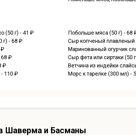
(50 г) - 41 ₽
Побольше мяса (50 г) - 68 
г) - 68 ₽
Сыр копченый плавленый (5
 ₽
Маринованный огурчик сла
 68 ₽
Сыр фета или сиртаки (50 г)
8 ₽
Ветчина из индейки слайсы
- 110 ₽
Морс к тарелке (300 мл) - 
в Шаверма и Басманы