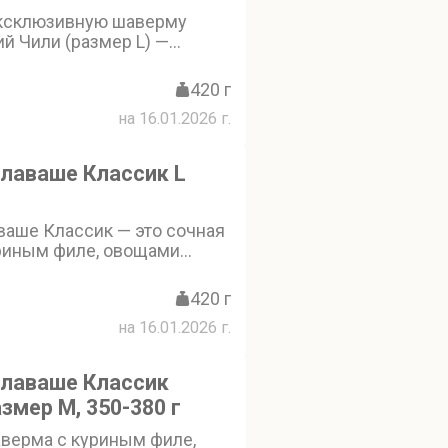
е класть в шаверму»
ксклюзивную шаверму
й Чили (размер L) —
ое филе в лаваше с соусом
, свежими овощами
420 г
на 16.01.2026 г.
лаваше Классик L
ваше Классик — это сочная
риным филе, овощами
мягкий лаваш и
я фирменным
420 г
ие! Смотрите
на 16.01.2026 г.
 в шаверму» и «Не класть
 лаваше Классик
змер М, 350-380 г
аверма с куриным филе,