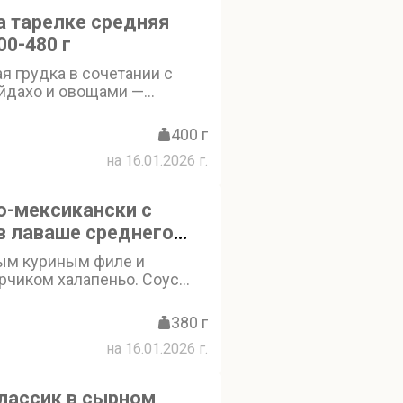
 тарелке средняя
00-480 г
я грудка в сочетании с
йдахо и овощами —
и огурцами, свежими
 огурцами, перцем
400 г
люс лаваш приготовленный
на 16.01.2026 г.
полнено фирменным соусом,
рковью по-корейски.
арелке. Выберите,
о-мексикански с
фирменный морс!
в лаваше среднего
ым куриным филе и
рчиком халапеньо. Соус
ий вкус, а свежие овощи -
ец - придают лёгкость и
380 г
верма по-мексикански с
на 16.01.2026 г.
выбор для любителей
кусов. Внимание!Смотрите
и в шаурму» и «Не класть в
лассик в сырном