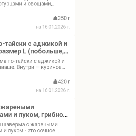
огурцами и овощами,
мягкий лаваш и
 фирменным соусом.
350 г
отрите ниже: «Добавки в
на 16.01.2026 г.
то не класть в шаверму»
-тайски с аджикой и
размер L (побольше,
ма по-тайски с аджикой и
аваше. Внутри — куриное
омидор, огурец, лук,
корейски и маринованная
420 г
ота халапеньо и пикантность
на 16.01.2026 г.
нично сочетаются со
 и свежих овощей.
отрите ниже: «Добавки в
 жареными
е класть в шаверму»
ми и луком, грибной
ьше, размер L, 450-
я шаверма с жареными
и луком - это сочное