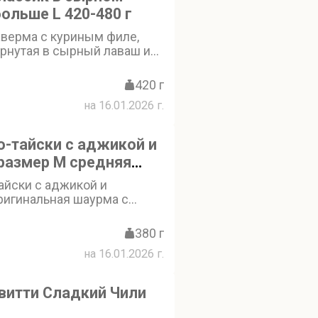
ольше L 420-480 г
аверма с куриным филе,
рнутая в сырный лаваш и
 фирменным соусом.
отрите ниже: «Добавки в
420 г
е класть в шаверму»
на 16.01.2026 г.
-тайски с аджикой и
размер М средняя
айски с аджикой и
ригинальная шаурма с
 Сочное куриное филе,
усы аджика и другие,
380 г
щи (помидор, огурец,
на 16.01.2026 г.
рейски, лук, маринованная
трый перец халапеньо
ягкий лаваш. Попробуйте
витти Сладкий Чили
сочетание вкусов!
трите ниже:«Добавки в