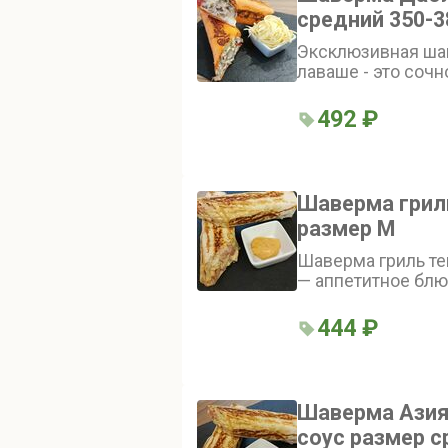
средний 350-3
Эксклюзивная ша
лаваше - это сочн
помидорами, огур
корейски, луком, 
492 ₽
тертым сыром и 
сырного соуса - 
блюдо
Шаверма грил
размер М
Шаверма гриль те
— аппетитное блю
444 ₽
Шаверма Азия
соус размер ср