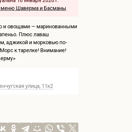
альна 16 января 2026 г.
 меню Шаверма и Басманы
ахо и овощами — маринованными
апеньо. Плюс лаваш
м, аджикой и морковью по-
 Морс к тарелке! Внимание!
верму»
нчугская улица, 11к2