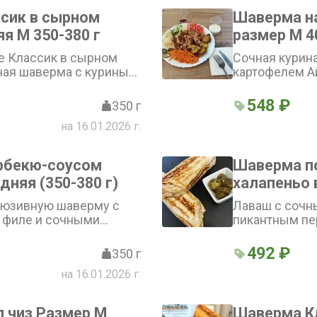
сик в сырном
Шаверма на
я М 350-380 г
размер М 4
е Классик в сырном
Сочная курина
ная шаверма с куриным
картофелем А
авёрнутая в сырный
маринованным
енная фирменным
помидорами и
548 ₽
350 г
! Смотрите ниже:
халапеньо. П
на 16.01.2026 г.
му» и «Не класть в
на гриле. До
аджикой и мо
Подаётся на т
рбекю-соусом
Шаверма п
пожалуйста, 
дняя (350-380 г)
халапеньо 
размера М
люзивную шаверму с
Лаваш с сочн
 филе и сочными
пикантным пе
е, заправленную соусом
добавляет ярк
ом барбекю, -
помидор, огур
492 ₽
350 г
ние вкусов, которое
свежесть. Ша
на 16.01.2026 г.
дце.
халапеньо - 
насыщенных в
ниже: «Добавк
 чиз Размер М
Шаверма К