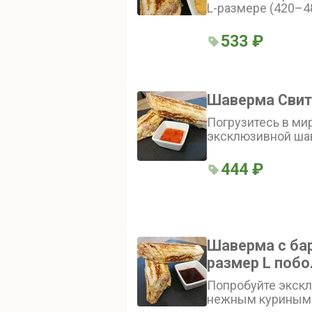
L-размере (420–4
Внутри — свежие
огурцы, лук и сал
533 ₽
соусом, а гриль т
особый вкус. Вни
«Добавки в шаверм
шаверму»
Шаверма Свит
Погрузитесь в ми
эксклюзивной ша
куриное филе гар
пикантным соусом
444 ₽
свежесть овощей
неповторимую лё
Шаверма с ба
размер L поб
Попробуйте экск
нежным куриным