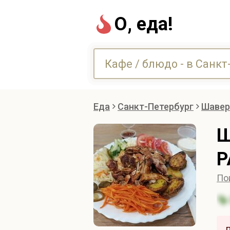
О, еда!
Еда
Санкт-Петербург
Шавер
Ш
Р
По