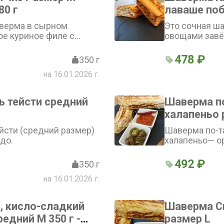
шаурму»
80 г
лаваше поб
верма в сырном
Это сочная ш
ое куриное филе с
овощами завё
цами, морковкой по-
заправленная
капустой, дополненное
Внимание! См
478 ₽
350 г
насыщенным вкусом
шаверму» и «Н
на 16.01.2026 г.
сытное и аппетитное
ь тейсти средний
Шаверма по
халапеньо 
380г-420г
йсти (средний размер)
Шаверма по-т
до.
халапеньо— о
ярким вкусом.
пикантные со
492 ₽
350 г
хрустящие ово
на 16.01.2026 г.
морковь по-ко
капуста) и ос
завернуты в м
, кисло-сладкий
Шаверма С
экзотическое 
едний М 350 г -
размер L
Внимание!Смо