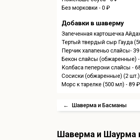
Без морковки - 0 ₽
Добавки в шаверму
Запеченная картошечка Айдахо 
Тертый твердый сыр Гауда (50 
Перчик халапеньо слайсы- 39
Бекон слайсы (обжаренные) -
Колбаса пеперони слайсы - 6
Сосиски (обжаренные) (2 шт.) 
Морс к тарелке (500 мл) - 89 ₽
←
Шаверма и Басманы
Шаверма и Шаурма