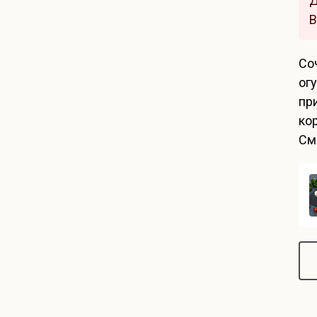
Д
В
Со
ог
пр
ко
См