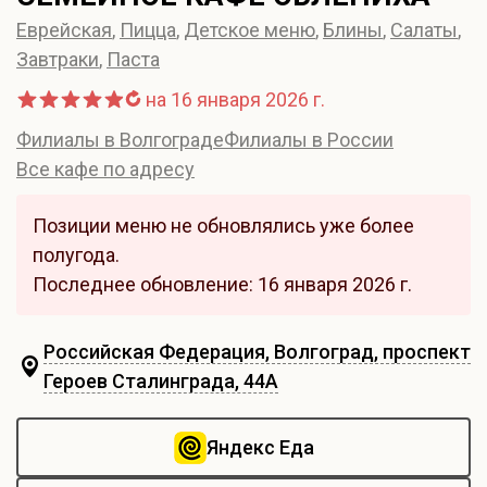
Еврейская
,
Пицца
,
Детское меню
,
Блины
,
Салаты
,
Завтраки
,
Паста
на 16 января 2026 г.
Филиалы в Волгограде
Филиалы в России
Все кафе по адресу
Позиции меню не обновлялись уже более
полугода.
Последнее обновление: 16 января 2026 г.
Российская Федерация, Волгоград, проспект
Героев Сталинграда, 44А
Яндекс Еда