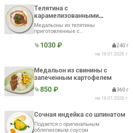
Телятина с
карамелизованными
яблоками
Медальоны из телятины
приготовленные с
карамелизованными в меде
яблоками под соусом из красного
1030 ₽
240 г
вина и апельсинов
на 16.01.2026 г.
Медальон из свинины с
запеченным картофелем
850 ₽
360 г
на 16.01.2026 г.
Сочная индейка со шпинатом
Подается с оригинальным
облепиховым соусом