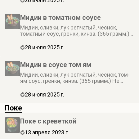
28 июля 2025 г.
Мидии в томатном соусе
Мидии, сливки, лук репчатый, чеснок,
томатный соус, гренки, кинза. (365 грамм.)
Не забудьте заказать имбирь, васаби и
соевый соус. Они не входят в стоимость
28 июля 2025 г.
заказа
Мидии в соусе том ям
Мидии, сливки, лук репчатый, чеснок, том-
ям соус, гренки, кинза. (365 грамм.) Не
забудьте заказать имбирь, васаби и соевый
соус. Они не входят в стоимость заказа
28 июля 2025 г.
Поке
Поке с креветкой
13 апреля 2023 г.