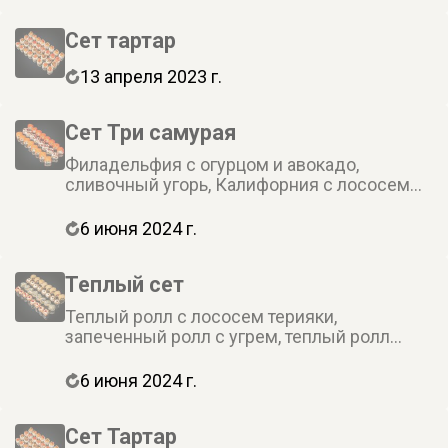
Сет тартар
13 апреля 2023 г.
Cет Три самурая
Филадельфия с огурцом и авокадо,
сливочный угорь, Калифорния с лососем
(24 шт.)
6 июня 2024 г.
Теплый сет
Теплый ролл с лососем терияки,
запеченный ролл с угрем, теплый ролл
темпура с креветкой, запеченный ролл с
лососем (32 шт.)
6 июня 2024 г.
Cет Тартар