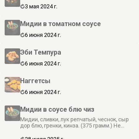
3 мая 2024 г.
Мидии в томатном соусе
6 июня 2024 г.
Эби Темпура
6 июня 2024 г.
Наггетсы
6 июня 2024 г.
Мидии в соусе блю чиз
Мидии, сливки, лук репчатый, чеснок, сыр
дор блю, гренки, кинза. (375 грамм.) Не
забудьте заказать имбирь, васаби и соевый
соус. Они не входят в стоимость заказа