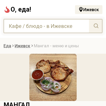
О, еда!
Ижевск
Еда
Ижевск
Мангал - меню и цены
МАНГАЛ