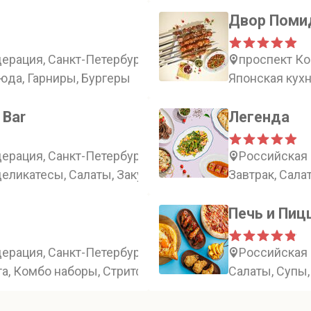
Двор Поми
рация, Санкт-Петербург, Загородный проспект, 15
проспект Ко
люда, Гарниры, Бургеры
Японская кухн
 Bar
Легенда
ерация, Санкт-Петербург, набережная реки Фонтанки,
Российская 
деликатесы, Салаты, Закуски
Завтрак, Сала
Печь и Пиц
рация, Санкт-Петербург, Россия, Санкт-Петербург, 2
Российская 
та, Комбо наборы, Стритфуд
Салаты, Супы,