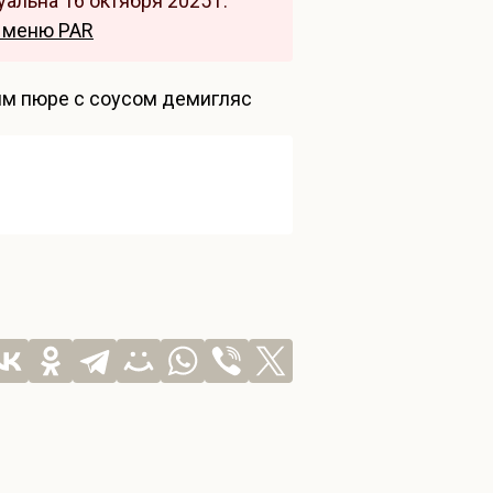
альна 16 октября 2025 г.
 меню PAR
им пюре с соусом демигляс