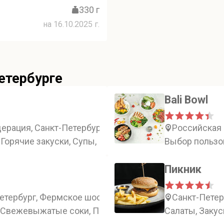
330 г
на 16.10.2025 г.
етербурге
Bali Bowl
рация, Санкт-Петербург, Россия, Санкт-Петербург, п
Российская 
 Горячие закуски, Супы, Пицца
Выбор пользов
Пикник
етербург, Фермское шоссе, 22
Санкт-Петер
, Свежевыжатые соки, Пасты
Салаты, Закус