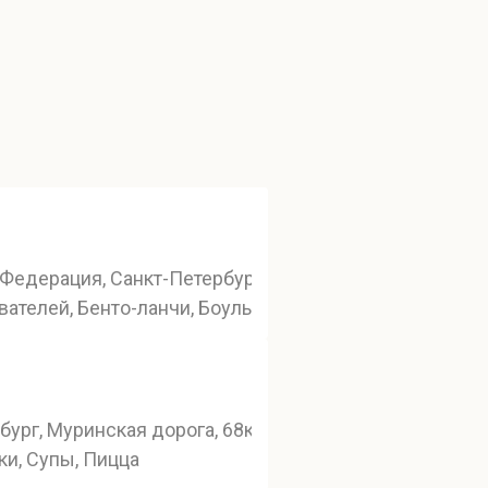
роспект Юрия Гагарина, 75
Федерация, Санкт-Петербург, Россия, Санкт-Петербур
ателей, Бенто-ланчи, Боулы, Смузи боулы
бург, Муринская дорога, 68к1
ки, Супы, Пицца