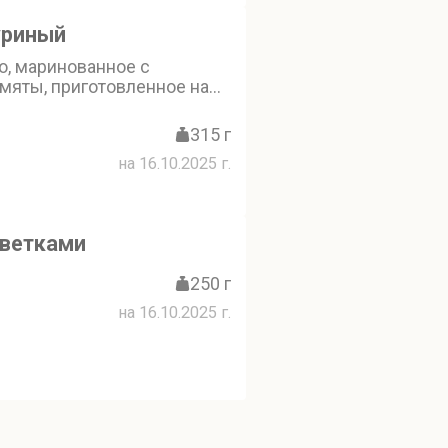
риный
о, маринованное с
мяты, приготовленное на
е, с армянским лавашом,
ами, зеленью и соусом
315 г
на 16.10.2025 г.
еветками
250 г
на 16.10.2025 г.