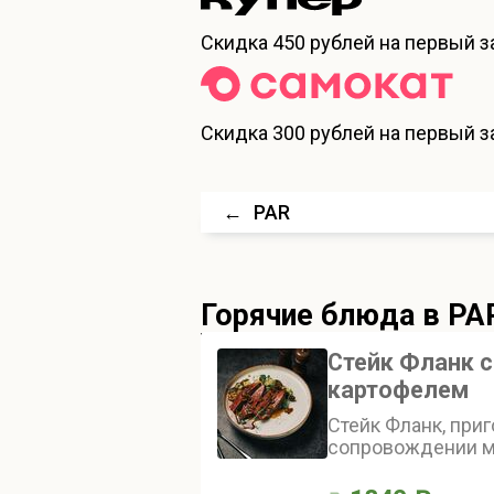
Скидка
450 рублей
на первый за
Скидка
300 рублей
на первый за
←
PAR
Горячие блюда
в PA
Стейк Фланк 
картофелем
Стейк Фланк, приг
сопровождении м
свиными шкварк