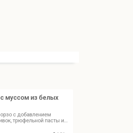
 с муссом из белых
 орзо с добавлением
ивок, трюфельной пасты и
ссом из благородных