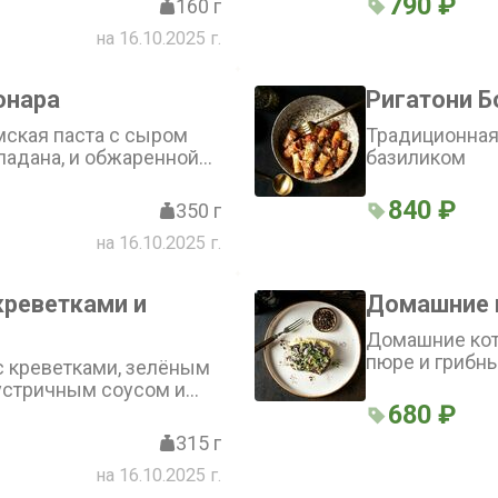
790 ₽
160 г
на 16.10.2025 г.
онара
Ригатони Б
ская паста с сыром
Традиционная
 падана, и обжаренной
базиликом
840 ₽
350 г
на 16.10.2025 г.
креветками и
Домашние 
Домашние кот
пюре и грибн
с креветками, зелёным
 устричным соусом и
680 ₽
315 г
на 16.10.2025 г.