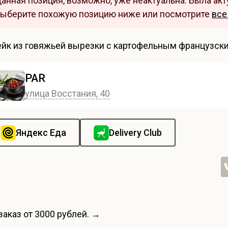
анная позиция, возможно, уже неактуальна. Была акту
ыберите похожую позицию ниже или посмотрите
все
ейк из говяжьей вырезки с картофельным французск
PAR
улица Восстания, 40
Яндекс Еда
Delivery Club
заказ от 3000 рублей. →