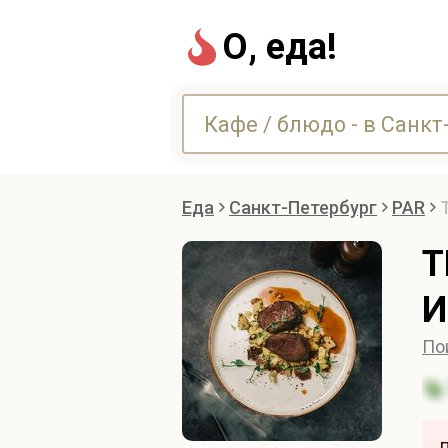
О, еда!
Еда
Санкт-Петербург
PAR
Т
И
По