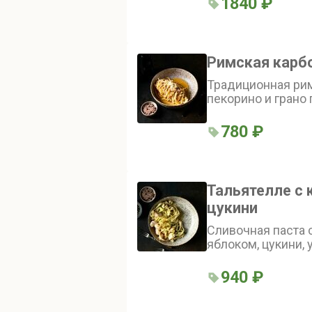
1840 ₽
Римская карб
Традиционная рим
пекорино и грано
cвинoй щекой
780 ₽
Тальятелле с 
цукини
Сливочная паста 
яблоком, цукини,
цедрой лайма
940 ₽