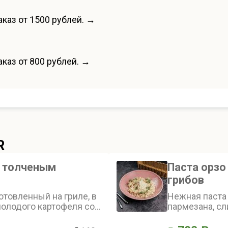
каз от 1500 рублей. →
каз от 800 рублей. →
R
с толченым
Паста орзо
грибов
отовленный на гриле, в
Нежная паста
олодого картофеля со
пармезана, сл
ами
воздушным му
белых грибов