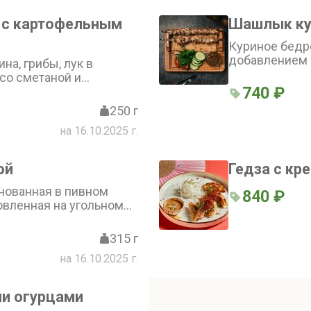
 с картофельным
Шашлык ку
Куриное бедр
добавлением 
на, грибы, лук в
угольном грил
со сметаной и
свежими овощ
740 ₽
ся с картофельным
ным огурцом и луком
250 г
на 16.10.2025 г.
oй
Гедза с кр
нованная в пивном
840 ₽
овленная на угольном
им лавашом, свежими
ю и соусом
315 г
на 16.10.2025 г.
ми огурцами