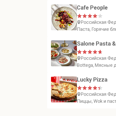
Cafe People
Российская Феде
Паста, Горячие б
Salone Pasta &
Российская Фед
Bottega, Мясные 
Lucky Pizza
Российская Феде
Пиццы, Wok и пас