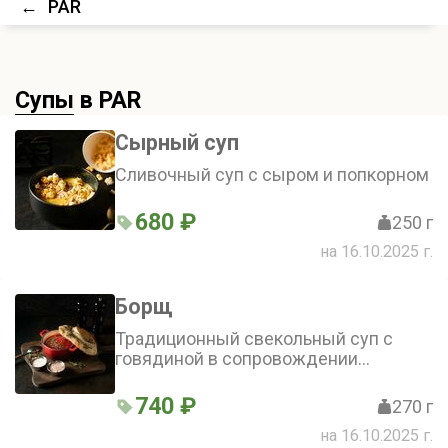
←
PAR
Супы
в PAR
Сырный суп
Сливочный суп с сыром и попкорном
680 ₽
250 г
на 16.10.2025 г.
Борщ
Традиционный свекольный суп с
говядиной в сопровождении
зеленого лука и сала
740 ₽
270 г
на 16.10.2025 г.