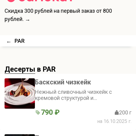
Скидка
300 рублей
на первый заказ от 800
рублей. →
←
PAR
Десерты
в PAR
Баскский чизкейк
Нежный сливочный чизкейк с
кремовой структурой и
карамельными нотами, подается с
шоколадным соусом и свежими
790 ₽
200 г
ягодами
на 16.10.2025 г.