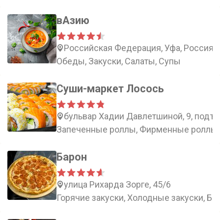
вАзию
Российская Федерация, Уфа, Россия, 
Обеды, Закуски, Салаты, Супы
Суши-маркет Лосось
бульвар Хадии Давлетшиной, 9, подъе
Запеченные роллы, Фирменные роллы,
Барон
улица Рихарда Зорге, 45/6
Горячие закуски, Холодные закуски, Бе