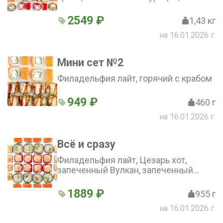
запеченный Фристайл, горячий с
крабом, горячий с лососем
2549 ₽
1,43 кг
на 16.01.2026 г.
Мини сет №2
Филадельфия лайт, горячий с крабом
949 ₽
460 г
на 16.01.2026 г.
Всё и сразу
Филадельфия лайт, Цезарь хот,
запеченный Вулкан, запеченный
Цыпа
1889 ₽
955 г
на 16.01.2026 г.