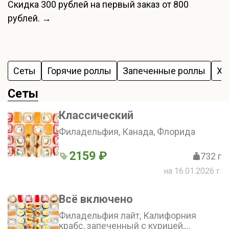
Скидка
300 рублей
на первый заказ от 800
рублей. →
Сеты
Горячие роллы
Запеченные роллы
Хо
Сеты
Классический
Филадельфия, Канада, Флорида
2159 ₽
732 г
на 16.01.2026 г.
Всё включено
Филадельфия лайт, Калифорния
крабс, запеченный с курицей,