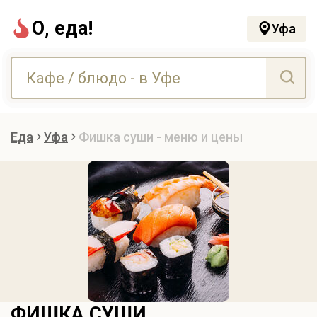
О, еда!
Уфа
Еда
Уфа
Фишка суши - меню и цены
ФИШКА СУШИ