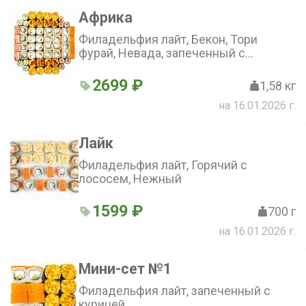
Африка
Филадельфия лайт, Бекон, Тори
фурай, Невада, запеченный с
курицей, запеченный Фристайл, ролл
с лососем, ролл с огурцом
2699 ₽
1,58 кг
на 16.01.2026 г.
Лайк
Филадельфия лайт, Горячий с
лососем, Нежный
1599 ₽
700 г
на 16.01.2026 г.
Мини-сет №1
Филадельфия лайт, запеченный с
курицей