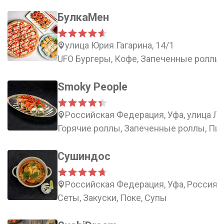
БулкаМен
улица Юрия Гагарина, 14/1
UFO Бургеры, Кофе, Запеченные роллы,
Smoky People
Российская Федерация, Уфа, улица Л
Горячие роллы, Запеченные роллы, Пиц
Сушиндос
Российская Федерация, Уфа, Россия, 
Сеты, Закуски, Поке, Супы