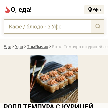
О, еда!
Уфа
Еда
Уфа
ТомЯмчик
Ролл Темпура с курицей ж
РОЛЛ ТЕМПУРА С КУРИЦЕЙ