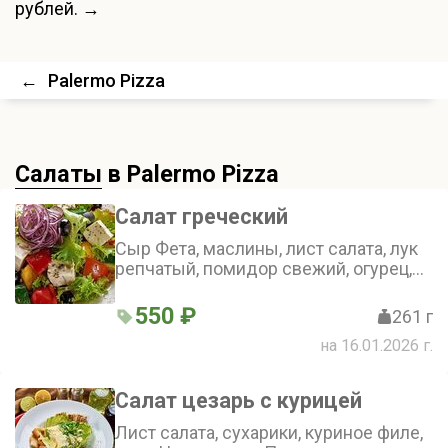
рублей. →
←
Palermo Pizza
Салаты
в Palermo Pizza
Салат греческий
Сыр Фета, маслины, лист салата, лук
репчатый, помидор свежий, огурец,
перец болгарский, заправлены
бальзамическим уксусом, оливковым
550 ₽
261 г
маслом и орегано
на 16.01.2026 г.
Салат цезарь с курицей
Лист салата, сухарики, куриное филе,