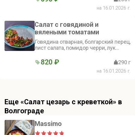
на 16.01.2026 г.
Салат с говядиной и
вялеными томатами
Говядина отварная, болгарский перец,
лист салата, помидор черри, лук
маринованный красный, медово-
горчичный соус
820 ₽
290 г
на 16.01.2026 г.
Еще «Салат цезарь с креветкой» в
Волгограде
Massimo