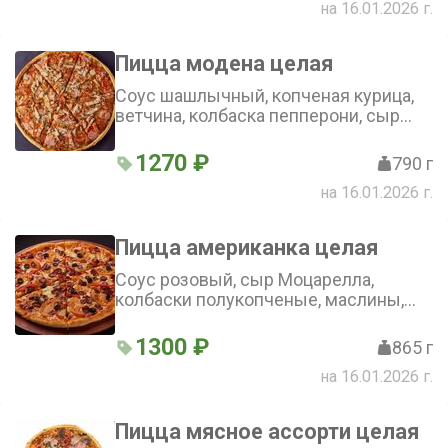
на 16.01.2026 г.
Пицца модена целая
Соус шашлычный, копченая курица,
ветчина, колбаска пепперони, сыр
Моцарелла, соус острый чили, зелень
(36 см)
1270 ₽
790 г
на 16.01.2026 г.
Пицца американка целая
Соус розовый, сыр Моцарелла,
колбаски полукопченые, маслины,
помидоры, болгарский перец (36 см)
1300 ₽
865 г
на 16.01.2026 г.
Пицца мясное ассорти целая