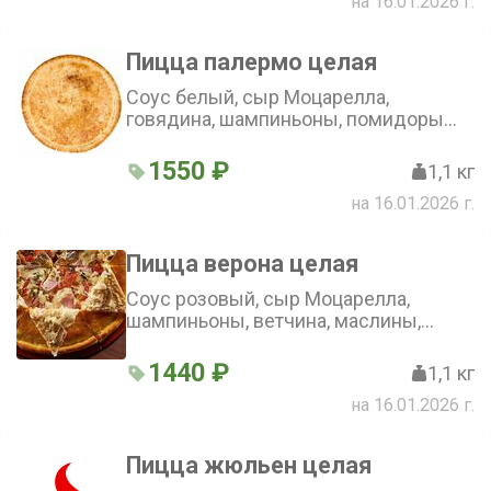
на 16.01.2026 г.
Пицца палермо целая
Соус белый, сыр Моцарелла,
говядина, шампиньоны, помидоры
(36 см)
1550 ₽
1,1 кг
на 16.01.2026 г.
Пицца верона целая
Соус розовый, сыр Моцарелла,
шампиньоны, ветчина, маслины,
колбаски полукопченые, помидор,
огурец консервированный (36 см)
1440 ₽
1,1 кг
на 16.01.2026 г.
Пицца жюльен целая