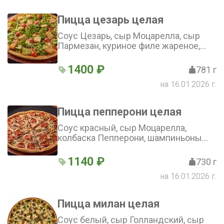
Пицца цезарь целая
Соус Цезарь, сыр Моцарелла, сыр
Пармезан, куриное филе жареное,
сухарики, помидоры черри, лист
салата (36 см)
1400 ₽
781 г
на 16.01.2026 г.
Пицца пепперони целая
Соус красный, сыр Моцарелла,
колбаска Пепперони, шампиньоны
(36 см)
1140 ₽
730 г
на 16.01.2026 г.
Пицца милан целая
Соус белый, сыр Голландский, сыр