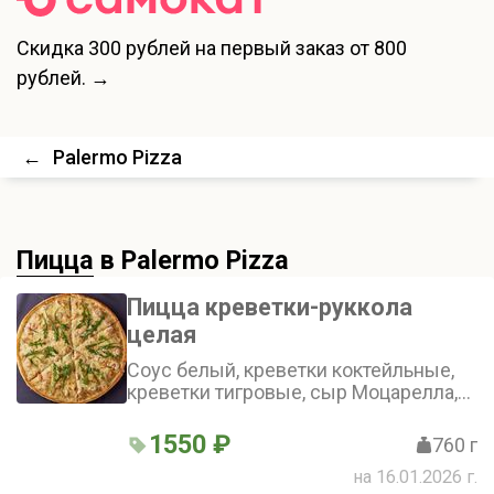
Скидка
300 рублей
на первый заказ от 800
рублей. →
←
Palermo Pizza
Пицца
в Palermo Pizza
Пицца креветки-руккола
целая
Соус белый, креветки коктейльные,
креветки тигровые, сыр Моцарелла,
руккола, сыр Пармезан (36 см)
1550 ₽
760 г
на 16.01.2026 г.