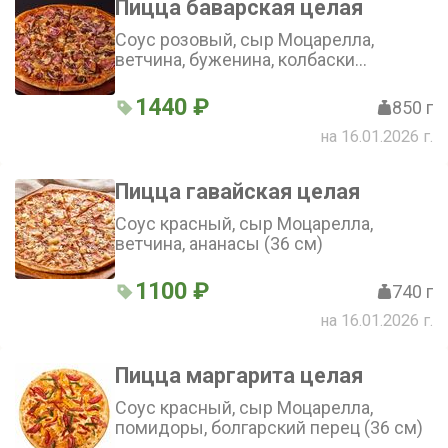
Пицца баварская целая
Соус розовый, сыр Моцарелла,
ветчина, буженина, колбаски
полукопченые, шампиньоны, лук
репчатый красный, помидор, зелень
1440 ₽
850 г
(36 см)
на 16.01.2026 г.
Пицца гавайская целая
Соус красный, сыр Моцарелла,
ветчина, ананасы (36 см)
1100 ₽
740 г
на 16.01.2026 г.
Пицца маргарита целая
Соус красный, сыр Моцарелла,
помидоры, болгарский перец (36 см)