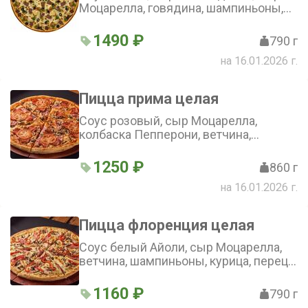
Моцарелла, говядина, шампиньоны,
кукуруза, маслины (36 см)
1490 ₽
790 г
на 16.01.2026 г.
Пицца прима целая
Соус розовый, сыр Моцарелла,
колбаска Пепперони, ветчина,
шампиньоны, помидоры (36 см)
1250 ₽
860 г
на 16.01.2026 г.
Пицца флоренция целая
Соус белый Айоли, сыр Моцарелла,
ветчина, шампиньоны, курица, перец
болгарский (36 см)
1160 ₽
790 г