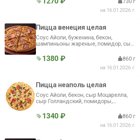
1270 ₽
730 г
на 16.01.2026 г.
Пицца венеция целая
Соус Айоли, буженина, бекон,
шампиньоны жареные, помидор, сыр
Моцарелла, сыр Голландский,
орегано (36 см)
1380 ₽
860 г
на 16.01.2026 г.
Пицца неаполь целая
Соус Айоли, бекон, сыр Моцарелла,
сыр Голландский, помидоры,
шампиньоны, зелень (36 см)
1340 ₽
860 г
на 16.01.2026 г.