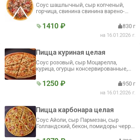
Соус шашлычный, сыр копченый,
горчица, свинина свинина варено-
копченая, язык говяжий отварной,
буженина, бекон, сыр Моцарелла,
1410 ₽
830 г
помидор, зелень (36 см)
на 16.01.2026 г.
Пицца куриная целая
Соус розовый, сыр Моцарелла,
курица, огурцы консервированные,
помидоры (36 см)
1250 ₽
950 г
на 16.01.2026 г.
Пицца карбонара целая
Соус Айоли, сыр Пармезан, сыр
Голландский, бекон, помидоры черри,
сыр Моцарелла, орегано (36 см)