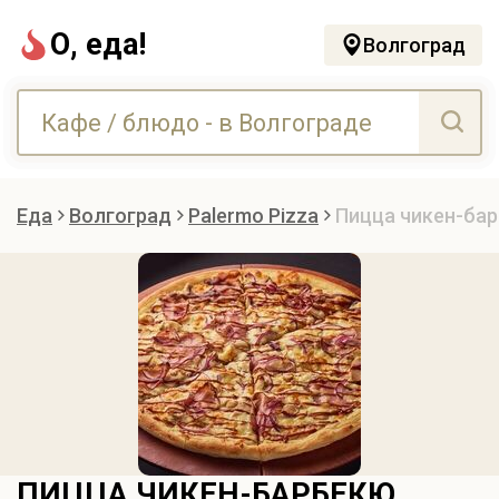
О, еда!
Волгоград
Еда
Волгоград
Palermo Pizza
Пицца чикен-ба
ПИЦЦА ЧИКЕН-БАРБЕКЮ